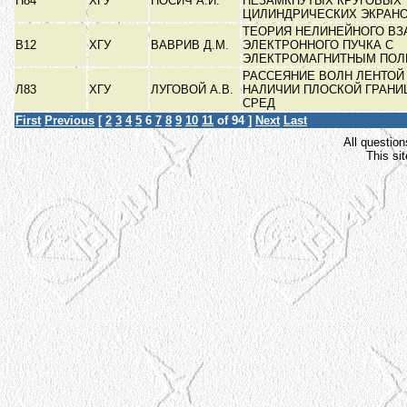
Н84
ХГУ
НОСИЧ А.И.
НЕЗАМКНУТЫХ КРУГОВЫХ
ЦИЛИНДРИЧЕСКИХ ЭКРАН
ТЕОРИЯ НЕЛИНЕЙНОГО В
В12
ХГУ
ВАВРИВ Д.М.
ЭЛЕКТРОННОГО ПУЧКА С
ЭЛЕКТРОМАГНИТНЫМ ПО
РАССЕЯНИЕ ВОЛН ЛЕНТОЙ
Л83
ХГУ
ЛУГОВОЙ А.В.
НАЛИЧИИ ПЛОСКОЙ ГРАНИ
СРЕД
First
Previous
[
2
3
4
5
6
7
8
9
10
11
of 94 ]
Next
Last
All question
This si