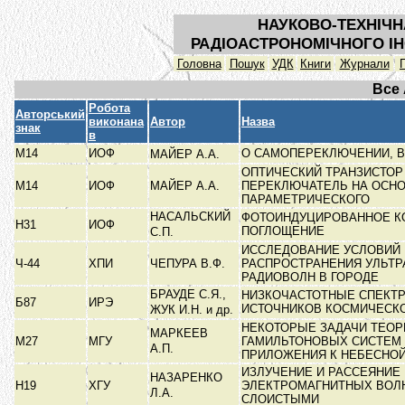
НАУКОВО-ТЕХНІЧН
РАДІОАСТРОНОМІЧНОГО ІН
Головна
Пошук
УДК
Книги
Журнали
Все
Робота
Авторський
виконана
Автор
Назва
знак
в
М14
ИОФ
О САМОПЕРЕКЛЮЧЕНИИ, 
МАЙЕР А.А.
ОПТИЧЕСКИЙ ТРАНЗИСТОР
М14
ИОФ
МАЙЕР А.А.
ПЕРЕКЛЮЧАТЕЛЬ НА ОСН
ПАРАМЕТРИЧЕСКОГО
НАСАЛЬСКИЙ
ФОТОИНДУЦИРОВАННОЕ 
Н31
ИОФ
ПОГЛОЩЕНИЕ
С.П.
ИССЛЕДОВАНИЕ УСЛОВИЙ
Ч-44
ХПИ
ЧЕПУРА В.Ф.
РАСПРОСТРАНЕНИЯ УЛЬТР
РАДИОВОЛН В ГОРОДЕ
БРАУДЕ С.Я.,
НИЗКОЧАСТОТНЫЕ СПЕКТ
Б87
ИРЭ
ИСТОЧНИКОВ КОСМИЧЕСК
ЖУК И.Н. и др.
НЕКОТОРЫЕ ЗАДАЧИ ТЕОР
МАРКЕЕВ
М27
МГУ
ГАМИЛЬТОНОВЫХ СИСТЕМ 
А.П.
ПРИЛОЖЕНИЯ К НЕБЕСНО
ИЗЛУЧЕНИЕ И РАССЕЯНИЕ
НАЗАРЕНКО
Н19
ХГУ
ЭЛЕКТРОМАГНИТНЫХ ВОЛН
Л.А.
СЛОИСТЫМИ