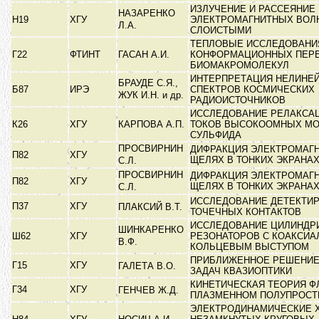
ИЗЛУЧЕНИЕ И РАССЕЯНИЕ
НАЗАРЕНКО
Н19
ХГУ
ЭЛЕКТРОМАГНИТНЫХ ВОЛН
Л.А.
СЛОИСТЫМИ
ТЕПЛОВЫЕ ИССЛЕДОВАНИ
Г22
ФТИНТ
ГАСАН А.И.
КОНФОРМАЦИОННЫХ ПЕР
БИОМАКРОМОЛЕКУЛ
ИНТЕРПРЕТАЦИЯ НЕЛИНЕ
БРАУДЕ С.Я.,
Б87
ИРЭ
СПЕКТРОВ КОСМИЧЕСКИХ
ЖУК И.Н. и др.
РАДИОИСТОЧНИКОВ
ИССЛЕДОВАНИЕ РЕЛАКСА
К26
ХГУ
КАРПОВА А.П.
ТОКОВ ВЫСОКООМНЫХ М
СУЛЬФИДА
ПРОСВИРНИН
ДИФРАКЦИЯ ЭЛЕКТРОМАГН
П82
ХГУ
ЩЕЛЯХ В ТОНКИХ ЭКРАНА
С.Л.
ПРОСВИРНИН
ДИФРАКЦИЯ ЭЛЕКТРОМАГН
П82
ХГУ
ЩЕЛЯХ В ТОНКИХ ЭКРАНА
С.Л.
ИССЛЕДОВАНИЕ ДЕТЕКТИ
П37
ХГУ
ПЛАКСИЙ В.Т.
ТОЧЕЧНЫХ КОНТАКТОВ
ИССЛЕДОВАНИЕ ЦИЛИНДР
ШИНКАРЕНКО
Ш62
ХГУ
РЕЗОНАТОРОВ С КОАКСИ
В.Ф.
КОЛЬЦЕВЫМ ВЫСТУПОМ
ПРИБЛИЖЕННОЕ РЕШЕНИЕ
Г15
ХГУ
ГАЛЕТА В.О.
ЗАДАЧ КВАЗИОПТИКИ
КИНЕТИЧЕСКАЯ ТЕОРИЯ Ф
Г34
ХГУ
ГЕНЧЕВ Ж.Д.
ПЛАЗМЕННОМ ПОЛУПРОСТ
ЭЛЕКТРОДИНАМИЧЕСКИЕ 