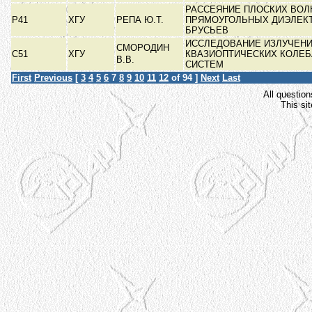
РАССЕЯНИЕ ПЛОСКИХ ВОЛ
Р41
ХГУ
РЕПА Ю.Т.
ПРЯМОУГОЛЬНЫХ ДИЭЛЕК
БРУСЬЕВ
ИССЛЕДОВАНИЕ ИЗЛУЧЕН
СМОРОДИН
С51
ХГУ
КВАЗИОПТИЧЕСКИХ КОЛЕ
В.В.
СИСТЕМ
First
Previous
[
3
4
5
6
7
8
9
10
11
12
of 94 ]
Next
Last
All question
This si