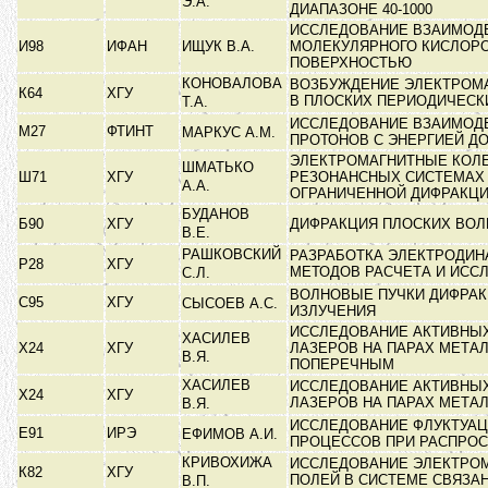
Э.А.
ДИАПАЗОНЕ 40-1000
ИССЛЕДОВАНИЕ ВЗАИМОД
И98
ИФАН
ИЩУК В.А.
МОЛЕКУЛЯРНОГО КИСЛОРО
ПОВЕРХНОСТЬЮ
КОНОВАЛОВА
ВОЗБУЖДЕНИЕ ЭЛЕКТРОМ
К64
ХГУ
В ПЛОСКИХ ПЕРИОДИЧЕСК
Т.А.
ИССЛЕДОВАНИЕ ВЗАИМОД
М27
ФТИНТ
МАРКУС А.М.
ПРОТОНОВ С ЭНЕРГИЕЙ ДО
ЭЛЕКТРОМАГНИТНЫЕ КОЛ
ШМАТЬКО
Ш71
ХГУ
РЕЗОНАНСНЫХ СИСТЕМАХ
А.А.
ОГРАНИЧЕННОЙ ДИФРАКЦ
БУДАНОВ
Б90
ХГУ
ДИФРАКЦИЯ ПЛОСКИХ ВОЛ
В.Е.
РАШКОВСКИЙ
РАЗРАБОТКА ЭЛЕКТРОДИ
Р28
ХГУ
МЕТОДОВ РАСЧЕТА И ИСС
С.Л.
ВОЛНОВЫЕ ПУЧКИ ДИФРА
С95
ХГУ
СЫСОЕВ А.С.
ИЗЛУЧЕНИЯ
ИССЛЕДОВАНИЕ АКТИВНЫ
ХАСИЛЕВ
Х24
ХГУ
ЛАЗЕРОВ НА ПАРАХ МЕТА
В.Я.
ПОПЕРЕЧНЫМ
ХАСИЛЕВ
ИССЛЕДОВАНИЕ АКТИВНЫ
Х24
ХГУ
ЛАЗЕРОВ НА ПАРАХ МЕТА
В.Я.
ИССЛЕДОВАНИЕ ФЛУКТУА
Е91
ИРЭ
ЕФИМОВ А.И.
ПРОЦЕССОВ ПРИ РАСПРО
КРИВОХИЖА
ИССЛЕДОВАНИЕ ЭЛЕКТРО
К82
ХГУ
ПОЛЕЙ В СИСТЕМЕ СВЯЗ
В.П.