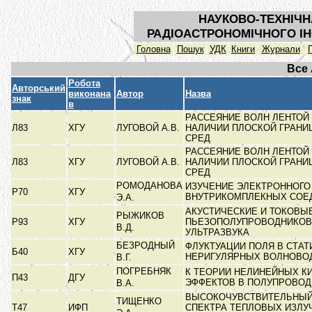
НАУКОВО-ТЕХНІЧН
РАДІОАСТРОНОМІЧНОГО ІН
Головна
Пошук
УДК
Книги
Журнали
Все
Робота
Авторський
виконана
Автор
Назва
знак
в
РАССЕЯНИЕ ВОЛН ЛЕНТОЙ
Л83
ХГУ
ЛУГОВОЙ А.В.
НАЛИЧИИ ПЛОСКОЙ ГРАНИ
СРЕД
РАССЕЯНИЕ ВОЛН ЛЕНТОЙ
Л83
ХГУ
ЛУГОВОЙ А.В.
НАЛИЧИИ ПЛОСКОЙ ГРАНИ
СРЕД
РОМОДАНОВА
ИЗУЧЕНИЕ ЭЛЕКТРОННОГО
Р70
ХГУ
ВНУТРИКОМПЛЕКНЫХ СОЕ
Э.А.
АКУСТИЧЕСКИЕ И ТОКОВЫ
РЫЖИКОВ
Р93
ХГУ
ПЬЕЗОПОЛУПРОВОДНИКОВ
В.Д.
УЛЬТРАЗВУКА
БЕЗРОДНЫЙ
ФЛУКТУАЦИИ ПОЛЯ В СТА
Б40
ХГУ
НЕРИГУЛЯРНЫХ ВОЛНОВО
В.Г.
ПОГРЕБНЯК
К ТЕОРИИ НЕЛИНЕЙНЫХ К
П43
ДГУ
ЭФФЕКТОВ В ПОЛУПРОВО
В.А.
ВЫСОКОЧУВСТВИТЕЛЬНЫЙ
ТИЩЕНКО
Т47
ИФП
СПЕКТРА ТЕПЛОВЫХ ИЗЛУ