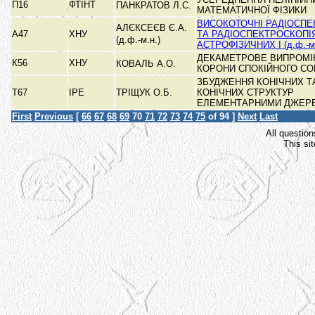
П16
ФТІНТ
ПАНКРАТОВ Л.С.
МАТЕМАТИЧНОЇ ФІЗИКИ
ВИСОКОТОЧНІ РАДІОСП
АЛЄКСЕЄВ Є.А.
А47
ХНУ
ТА РАДІОСПЕКТРОСКОПІ
(д.ф.-м.н.)
АСТРОФІЗИЧНИХ І (д.ф.-м.
ДЕКАМЕТРОВЕ ВИПРОМ
К56
ХНУ
КОВАЛЬ А.О.
КОРОНИ СПОКІЙНОГО С
ЗБУДЖЕННЯ КОНІЧНИХ Т
Т67
ІРЕ
ТРІЩУК О.Б.
КОНІЧНИХ СТРУКТУР
ЕЛЕМЕНТАРНИМИ ДЖЕР
First
Previous
[
66
67
68
69
70
71
72
73
74
75
of 94 ]
Next
Last
All question
This si