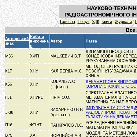
НАУКОВО-ТЕХНІЧН
РАДІОАСТРОНОМІЧНОГО ІН
Головна
Пошук
УДК
Книги
Журнали
Все
Робота
Авторський
виконана
Автор
Назва
знак
в
ДИНАМІЧНІ ПРОЦЕСИ В
М36
ХФТІ
МАЦКЕВИЧ В.Т.
КОНДЕНСОВАНИХ СЕРЕД
УРАХУВАННЯМ ОСОБЛИ
МЕТОД СПЕКТРАЛЬНИХ О
К17
ХНУ
КАЛІБЕРДА М.Є.
РОЗСІЯННЯ У ЗАДАЧАХ Д
ХВИЛЬ
КОВАЛЬ А.О.
ДЕКАМЕТРОВЕ ВИПРОМ
К56
ХНУ
КОРОНИ СПОКІЙНОГО СОНЦ
(к.ф-м.н.)
СПЕКТРАЛЬНІ ВЛАСТИВО
Г51
ХНУРЕ
ГІРІЧ О.О.
МЕТАМАТЕРІАЛІВ НА ОС
МАГНІТНИХ ТА НАПІВПР
ІМПУЛЬСНЕ ТА СПОРАДИ
ЗАХАРЕНКО В.В.
З-38
ХНУ
РАДІОВИПРОМІНЮВАННЯ 
(д.ф.-м.н.)
ГАЛАКТИКИ НА ДЕКАМЕ
УСЕРЕДНЕННЯ НЕЛІНІЙН
П16
ФТІНТ
ПАНКРАТОВ Л.С.
МАТЕМАТИЧНОЇ ФІЗИКИ
МОДЕЛІ ТА МЕТОДИ ЛОК
В75
ХАІ
ВОРОБЙОВ А.В.