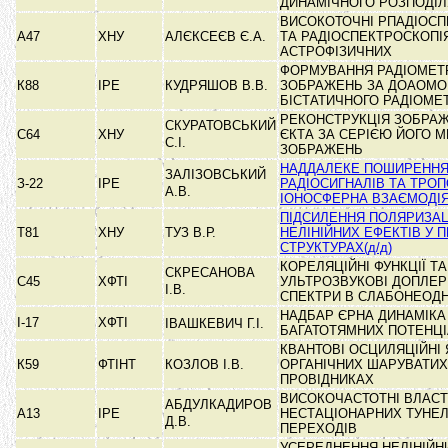
ДИНАМІЧНОГО РОЗПОДІЛ
ВИСОКОТОЧНІ РПАДІОС
А47
ХНУ
АЛЄКСЕЄВ Є.А.
ТА РАДІОСПЕКТРОСКОПІ
АСТРОФІЗИЧНИХ
ФОРМУВАННЯ РАДІОМЕТ
К88
ІРЕ
КУДРЯШОВ В.В.
ЗОБРАЖЕНЬ ЗА ДОАОМ
БІСТАТИЧНОГО РАДІОМЕ
РЕКОНСТРУКЦІЯ ЗОБРА
СКУРАТОВСЬКИЙ
С64
ХНУ
ЄКТА ЗА СЕРІЄЮ ЙОГО 
С.І.
ЗОБРАЖЕНЬ
НАДДАЛЕКЕ ПОШИРЕННЯ
ЗАЛІЗОВСЬКИЙ
З-22
ІРЕ
РАДІОСИГНАЛІВ ТА ТРО
А.В.
ІОНОСФЕРНА ВЗАЄМОДІЯ(
ПІДСИЛЕННЯ ПОЛЯРИЗАЦ
Т81
ХНУ
ТУЗ В.Р.
НЕЛІНІЙНИХ ЕФЕКТІВ У 
СТРУКТУРАХ(д/д)
КОРЕЛЯЦІЙНІ ФУНКЦІЇ ТА
СКРЕСАНОВА
С45
ХФТІ
УЛЬТРОЗВУКОВІ ДОПЛЕР
І.В.
СПЕКТРИ В СЛАБОНЕОД
НАДБАР ЄРНА ДИНАМІКА
І-17
ХФТІ
ІВАШКЕВИЧ Г.І.
БАГАТОТЯМНИХ ПОТЕНЦ
КВАНТОВІ ОСЦИЛЯЦІЙНІ
К59
ФТІНТ
КОЗЛОВ І.В.
ОРГАНІЧНИХ ШАРУВАТИХ
ПРОВІДНИКАХ
ВИСОКОЧАСТОТНІ ВЛАСТ
АБДУЛКАДИРОВ
А13
ІРЕ
НЕСТАЦІОНАРНИХ ТУНЕ
Д.В.
ПЕРЕХОДІВ
УСЕРЕДНЕННЯ НЕЛІНІЙН