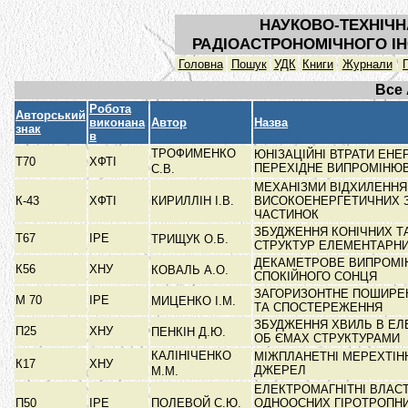
НАУКОВО-ТЕХНІЧН
РАДІОАСТРОНОМІЧНОГО ІН
Головна
Пошук
УДК
Книги
Журнали
Все
Робота
Авторський
виконана
Автор
Назва
знак
в
ТРОФИМЕНКО
ЮНІЗАЦІЙНІ ВТРАТИ ЕНЕР
Т70
ХФТІ
ПЕРЕХІДНЕ ВИПРОМІНЮ
С.В.
МЕХАНІЗМИ ВІДХИЛЕННЯ
К-43
ХФТІ
КИРИЛЛІН І.В.
ВИСОКОЕНЕРГЕТИЧНИХ 
ЧАСТИНОК
ЗБУДЖЕННЯ КОНІЧНИХ Т
Т67
ІРЕ
ТРИЩУК О.Б.
СТРУКТУР ЕЛЕМЕНТАР
ДЕКАМЕТРОВЕ ВИПРОМІ
К56
ХНУ
КОВАЛЬ А.О.
СПОКІЙНОГО СОНЦЯ
ЗАГОРИЗОНТНЕ ПОШИРЕ
М 70
ІРЕ
МИЦЕНКО І.М.
ТА СПОСТЕРЕЖЕННЯ
ЗБУДЖЕННЯ ХВИЛЬ В Е
П25
ХНУ
ПЕНКІН Д.Ю.
ОБ ЄМАХ СТРУКТУРАМИ
КАЛІНІЧЕНКО
МІЖПЛАНЕТНІ МЕРЕХТІН
К17
ХНУ
ДЖЕРЕЛ
М.М.
ЕЛЕКТРОМАГНІТНІ ВЛАС
П50
ІРЕ
ПОЛЕВОЙ С.Ю.
ОДНООСНИХ ГІРОТРОПН