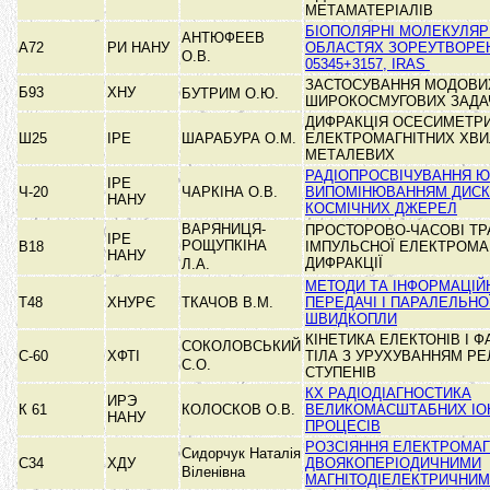
МЕТАМАТЕРІАЛІВ
БІОПОЛЯРНІ МОЛЕКУЛЯР
АНТЮФЕЕВ
А72
РИ НАНУ
ОБЛАСТЯХ ЗОРЕУТВОРЕН
О.В.
05345+3157, IRAS
ЗАСТОСУВАННЯ МОДОВИ
Б93
ХНУ
БУТРИМ О.Ю.
ШИРОКОСМУГОВИХ ЗАД
ДИФРАКЦІЯ ОСЕСИМЕТР
Ш25
ІРЕ
ШАРАБУРА О.М.
ЕЛЕКТРОМАГНІТНИХ ХВИ
МЕТАЛЕВИХ
РАДІОПРОСВІЧУВАННЯ 
ІРЕ
Ч-20
ЧАРКІНА О.В.
ВИПОМІНЮВАННЯМ ДИСК
НАНУ
КОСМІЧНИХ ДЖЕРЕЛ
ВАРЯНИЦЯ-
ПРОСТОРОВО-ЧАСОВІ ТР
ІРЕ
РОЩУПКІНА
В18
ІМПУЛЬСНОЇ ЕЛЕКТРОМАГ
НАНУ
ДИФРАКЦІЇ
Л.А.
МЕТОДИ ТА ІНФОРМАЦІЙ
Т48
ХНУРЄ
ТКАЧОВ В.М.
ПЕРЕДАЧІ І ПАРАЛЕЛЬНО
ШВИДКОПЛИ
КІНЕТИКА ЕЛЕКТОНІВ І 
СОКОЛОВСЬКИЙ
С-60
ХФТІ
ТІЛА З УРУХУВАННЯМ Р
С.О.
СТУПЕНІВ
КХ РАДІОДІАГНОСТИКА
ИРЭ
К 61
КОЛОСКОВ О.В.
ВЕЛИКОМАСШТАБНИХ ІО
НАНУ
ПРОЦЕСІВ
РОЗСІЯННЯ ЕЛЕКТРОМАГ
Сидорчук Наталія
С34
ХДУ
ДВОЯКОПЕРІОДИЧНИМИ
Віленівна
МАГНІТОДІЕЛЕКТРИЧНИМ