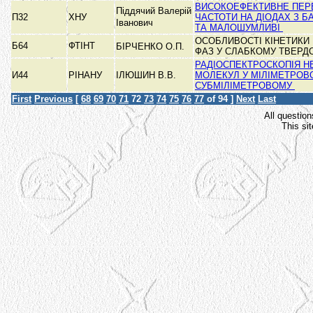
ВИСОКОЕФЕКТИВНЕ ПЕР
Піддячий Валерій
П32
ХНУ
ЧАСТОТИ НА ДІОДАХ З Б
Іванович
ТА МАЛОШУМЛИВІ
ОСОБЛИВОСТІ КІНЕТИКИ
Б64
ФТІНТ
БІРЧЕНКО О.П.
ФАЗ У СЛАБКОМУ ТВЕРД
РАДІОСПЕКТРОСКОПІЯ 
И44
РІНАНУ
ІЛЮШИН В.В.
МОЛЕКУЛ У МІЛІМЕТРОВ
СУБМІЛІМЕТРОВОМУ
First
Previous
[
68
69
70
71
72
73
74
75
76
77
of 94 ]
Next
Last
All question
This si