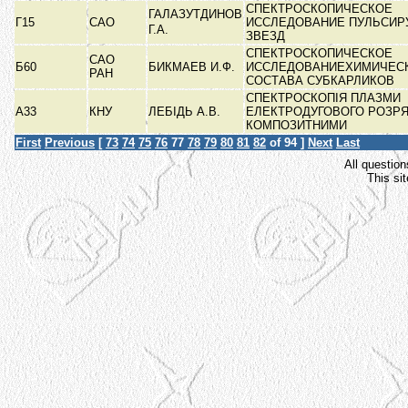
СПЕКТРОСКОПИЧЕСКОЕ
ГАЛАЗУТДИНОВ
Г15
САО
ИССЛЕДОВАНИЕ ПУЛЬСИ
Г.А.
ЗВЕЗД
СПЕКТРОСКОПИЧЕСКОЕ
САО
Б60
БИКМАЕВ И.Ф.
ИССЛЕДОВАНИЕХИМИЧЕС
РАН
СОСТАВА СУБКАРЛИКОВ
СПЕКТРОСКОПІЯ ПЛАЗМИ
А33
КНУ
ЛЕБІДЬ А.В.
ЕЛЕКТРОДУГОВОГО РОЗРЯ
КОМПОЗИТНИМИ
First
Previous
[
73
74
75
76
77
78
79
80
81
82
of 94 ]
Next
Last
All question
This si