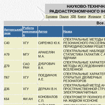
НАУКОВО-ТЕХНІЧН
РАДІОАСТРОНОМІЧНОГО ІН
Головна
Пошук
УДК
Книги
Журнали
Все
Робота
Авторський
виконана
Автор
Назва
знак
в
СПЕКТРАЛЬНЫЕ МЕТОДЫ 
С40
ХГУ
СИРЕНКО Ю.К.
РЕЗОНАНСНОГО РАССЕЯН
ПЕРИОДИЧЕСКИМИ РЕШЕ
СПЕКТРАЛЬНЫЕ НАБЛЮДЕ
АРАКЕЛЯН
А79
МГУ
СТАТИСТИКА ГАЛАКТИК С
М.А.
ЯДРАМИ
СПЕКТРАЛЬНЫЕ ХАРАКТЕ
ДУБРОВИЧ
САО
Д79
МЕТОДЫ ИССЛЕДОВАНИЯ 
РАН
В.К.
ВСЕЛЕННОЙ
СПЕКТРАЛЬНЫЕ ХАРАКТЕ
ПОЕДИНЧУК
П67
ХГУ
ОТКРЫТЫХ ДВУМЕРНЫХ
А.Е.
РЕЗОНАТОРОВ
СПЕКТРАЛЬНЫЙ МЕТОД А
Д36
ХГУ
ДЕРКАЧ В.Н.
ПРОСТРАНСТВЕННОЙ СТР
ЭЛЕКТРОМАГНИТНЫХ
КОНОВАЛОВ
СПЕКТРОМЕТР ПОЛНОГО 
К64
ФИ АН
НА ЖИДКОМ КСЕНОНЕ
С.П.