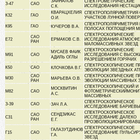
ЗАЙНАЛОВ
СПЕКТРОМЕТРИЧЕСКИЕ
З-47
САО
ИССЛЕДОВАНИЯ НЕСТАЦ
С.К.
КВАРАЦХЕЛИЯ
СПЕКТРОПОЛЯРИМЕТРИЯ
К32
ГАО
УЧАСТКОВ ЛУННОЙ ПОВЕ
О.И.
СПЕКТРОПОЛЯРИМЕТРИЯ 
К95
ГАО
КУЧЕРОВ В.А.
ПОЛОСАХ ПОГЛОЩЕНИЯ 
СПЕКТРОСКОПИЧЕСКИЕ
САО
Е72
ЕРМАКОВ С.В.
ИССЛЕДОВАНИЯ АТМОСФ
РАН
МАЛОМАССИВНЫХ ЗВЕЗД
СПЕКТРОСКОПИЧЕСКИЕ
МУСАЕВ ФАИК
М91
САО
ИССЛЕДОВАНИЯ С ВЫСОК
АДИЛЬ ОГЛЫ
РАЗРЕШЕНИЕМ ГОРЯЧИХ
СПЕКТРОСКОПИЧЕСКИЕ П
К50
САО
КЛОЧКОВА В.Г.
ЭВОЛЮЦИИ ЗВЕЗДНЫХ А
САО
СПЕКТРОСКОПИЧЕСКИЕ П
М30
МАРЬЕВА О.В.
РАН
ЭВОЛЮЦИИ МАССИВНЫХ 
СПЕКТРОСКОПИЧЕСКИЙ И
МОСКВИТИН
М82
САО
ФОТОМЕТРИЧЕСКИЙМОНИ
А.С.
МАССИВНЫХ
СПЕКТРОСКОПИЧЕСКОЕ
З-39
САО
ЗАЧ Л.А.
ИССЛЕДОВАНИЕ БАРИЕВЫ
СПЕКТРОСКОПИЧЕСКОЕ
СЕНДЗИКАС
САО
С31
ИССЛЕДОВАНИЕ ДАЛЕКО
РАН
Е.Г.
ПРОЭВОЛЮЦИОНИРОВАВШ
СПЕКТРОСКОПИЧЕСКОЕ
ГАЛАЗУТДИНОВ
Г15
САО
ИССЛЕДОВАНИЕ ПУЛЬСИ
Г.А.
ЗВЕЗД