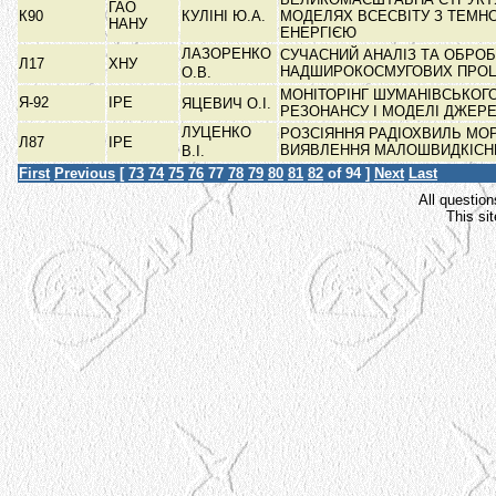
ГАО
К90
КУЛІНІ Ю.А.
МОДЕЛЯХ ВСЕСВІТУ З ТЕМН
НАНУ
ЕНЕРГІЄЮ
ЛАЗОРЕНКО
СУЧАСНИЙ АНАЛІЗ ТА ОБРО
Л17
ХНУ
НАДШИРОКОСМУГОВИХ ПРО
О.В.
МОНІТОРІНГ ШУМАНІВСЬКОГ
Я-92
ІРЕ
ЯЦЕВИЧ О.І.
РЕЗОНАНСУ І МОДЕЛІ ДЖЕР
ЛУЦЕНКО
РОЗСІЯННЯ РАДІОХВИЛЬ МОР
Л87
ІРЕ
ВИЯВЛЕННЯ МАЛОШВИДКІС
В.І.
First
Previous
[
73
74
75
76
77
78
79
80
81
82
of 94 ]
Next
Last
All question
This si