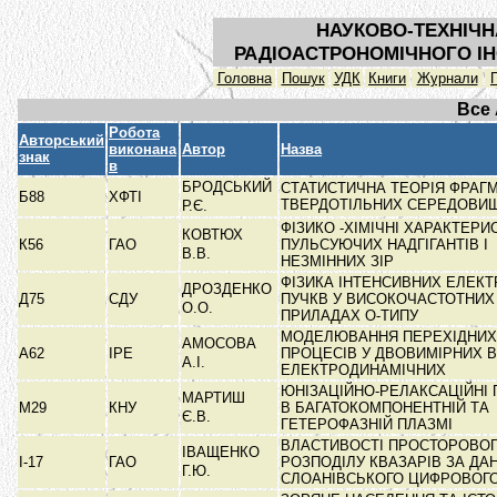
НАУКОВО-ТЕХНІЧН
РАДІОАСТРОНОМІЧНОГО ІН
Головна
Пошук
УДК
Книги
Журнали
Все
Робота
Авторський
виконана
Автор
Назва
знак
в
БРОДСЬКИЙ
СТАТИСТИЧНА ТЕОРІЯ ФРАГМ
Б88
ХФТІ
ТВЕРДОТІЛЬНИХ СЕРЕДОВИ
Р.Є.
ФІЗИКО -ХІМІЧНІ ХАРАКТЕРИ
КОВТЮХ
К56
ГАО
ПУЛЬСУЮЧИХ НАДГІГАНТІВ І
В.В.
НЕЗМІННИХ ЗІР
ФІЗИКА ІНТЕНСИВНИХ ЕЛЕК
ДРОЗДЕНКО
Д75
СДУ
ПУЧКВ У ВИСОКОЧАСТОТНИХ
О.О.
ПРИЛАДАХ О-ТИПУ
МОДЕЛЮВАННЯ ПЕРЕХІДНИХ
АМОСОВА
А62
ІРЕ
ПРОЦЕСІВ У ДВОВИМІРНИХ В
А.І.
ЕЛЕКТРОДИНАМІЧНИХ
ЮНІЗАЦІЙНО-РЕЛАКСАЦІЙНІ
МАРТИШ
М29
КНУ
В БАГАТОКОМПОНЕНТНІЙ ТА
Є.В.
ГЕТЕРОФАЗНІЙ ПЛАЗМІ
ВЛАСТИВОСТІ ПРОСТОРОВО
ІВАЩЕНКО
І-17
ГАО
РОЗПОДІЛУ КВАЗАРІВ ЗА ДА
Г.Ю.
СЛОАНІВСЬКОГО ЦИФРОВО