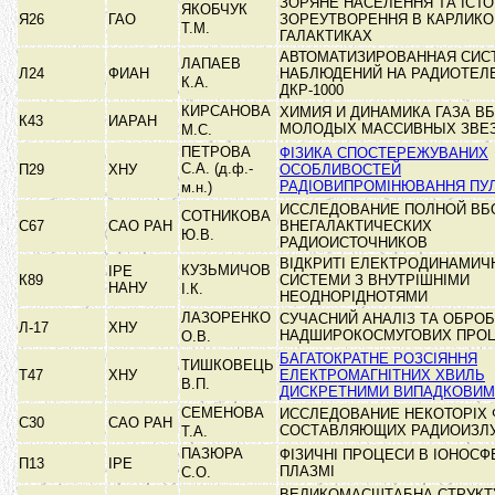
ЗОРЯНЕ НАСЕЛЕННЯ ТА ІСТО
ЯКОБЧУК
Я26
ГАО
ЗОРЕУТВОРЕННЯ В КАРЛИК
Т.М.
ГАЛАКТИКАХ
АВТОМАТИЗИРОВАННАЯ СИС
ЛАПАЕВ
Л24
ФИАН
НАБЛЮДЕНИЙ НА РАДИОТЕЛ
К.А.
ДКР-1000
КИРСАНОВА
ХИМИЯ И ДИНАМИКА ГАЗА В
К43
ИАРАН
МОЛОДЫХ МАССИВНЫХ ЗВЕ
М.С.
ПЕТРОВА
ФІЗИКА СПОСТЕРЕЖУВАНИХ
С.А. (д.ф.-
П29
ХНУ
ОСОБЛИВОСТЕЙ
РАДІОВИПРОМІНЮВАННЯ ПУ
м.н.)
ИССЛЕДОВАНИЕ ПОЛНОЙ ВБ
СОТНИКОВА
С67
САО РАН
ВНЕГАЛАКТИЧЕСКИХ
Ю.В.
РАДИОИСТОЧНИКОВ
ВІДКРИТІ ЕЛЕКТРОДИНАМИЧ
КУЗЬМИЧОВ
ІРЕ
К89
СИСТЕМИ З ВНУТРІШНІМИ
НАНУ
І.К.
НЕОДНОРІДНОТЯМИ
ЛАЗОРЕНКО
СУЧАСНИЙ АНАЛІЗ ТА ОБРО
Л-17
ХНУ
НАДШИРОКОСМУГОВИХ ПРО
О.В.
БАГАТОКРАТНЕ РОЗСІЯННЯ
ТИШКОВЕЦЬ
Т47
ХНУ
ЕЛЕКТРОМАГНІТНИХ ХВИЛЬ
В.П.
ДИСКРЕТНИМИ ВИПАДКОВИ
СЕМЕНОВА
ИССЛЕДОВАНИЕ НЕКОТОРІХ 
С30
САО РАН
СОСТАВЛЯЮЩИХ РАДИОИЗЛ
Т.А.
ПАЗЮРА
ФІЗИЧНІ ПРОЦЕСИ В ІОНОСФ
П13
ІРЕ
ПЛАЗМІ
С.О.
ВЕЛИКОМАСШТАБНА СТРУКТ