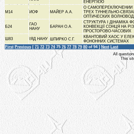
ЕНЕРГІЄЮ
О САМОПЕРЕКЛЮЧЕНИИ 
М14
ИОФ
МАЙЕР А.А.
ТРЕХ ТУННЕЛЬНО-СВЯЗ
ОПТИЧЕСКИХ ВОЛНОВО
СТРУКТУРА І ДІНАМІКА 
ГАО
Б24
БАРАН О.А.
КОНВЕКЦІЇ СОНЦЯ НА РІ
НАНУ
ПРОСТОРОВО-ЧАСОВИХ
КВАНТОВИЙ ХАОС У ЕЛЕ
Ш83
ІЯД НАНУ
ШПИРКО С.Г.
ФОНОННИХ СИСТЕМАХ
First
Previous
[
71
72
73
74
75
76
77
78
79
80
of 94 ]
Next
Last
All question
This si