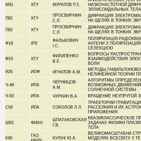
М91
ХГУ
МУРАТОВ Р.З.
НИЗКОЧАСТОТНОЙ ДИФР
ЭЛЛИСОИДАЛЬНЫХ ТЕЛ
ПРОСВИРНИН
ДИФРАКЦИЯ ЭЛЕКТРОМА
П82
ХГУ
НА ЩЕЛЯХ В ТОНКИХ ЭК
С.Л.
ПРОСВИРНИН
ДИФРАКЦИЯ ЭЛЕКТРОМА
П82
ХГУ
НА ЩЕЛЯХ В ТОНКИХ ЭК
С.Л.
ПОЛЯРИЗАЦІЯ РАДІОХВИЛ
ФАЛЬКОВИЧ
Ф19
ІРЕ
АНТЕНИ З ПОЛЯРИЗАЦІ
І.С.
СЕЛЕКЦІЄЮ
ВОПРОСЫ РАСПРОСТРАН
ФИЛИПЕНКО
Ф53
ХГУ
ВЗАИМОДЕЙСТВИЯ ЭЛЕ
В.Е.
ВОЛН
МЕТОДЫ ГАМИЛЬТОНОВО
И26
ИОФ
ИГНАТОВ А.М.
НЕЛИНЕЙНОЙ ТЕОРИИ 
АЛГОРИТМЫ ОПРЕДЕЛЕН
ЧЕРНИЦОВ
Ч-49
ИПА
ВОЗМОЖНЫХ ДВИЖЕНИЙ
А.М.
СОЛНЕЧНОЙ СИСТЕМЫ
Ч-93
ИПА
ВРАЩЕНИЕ НЕУПРУГОЙ 
ЧУРКИН В.А.
ТРАЕКТОРИИ ГРАВИТАЦ
С59
ИПА
СОКОЛОВ Л.Л.
РАССЕЯНИЯ И ИХ АСТР
ПРИЛОЖЕНИЯ
КВАЗИКЛАССИЧЕСКОЕ П
ШПАТАКОВСКАЯ
Ш83
ФИАН
ЗАДАЧАХ ФИЗИКИ ПЛАЗМ
Г.В.
ТЕЛА
ВЕЛИКОМАСШТАБНА СТР
ГАО
К90
КУЛІНІ Ю.А.
МОДЕЛЯХ ВСЕСВІТУ З Т
НАНУ