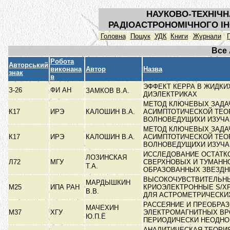
НАУКОВО-ТЕХНІЧН
РАДІОАСТРОНОМІЧНОГО ІН
Головна
Пошук
УДК
Книги
Журнали
Все
Робота
Авторський
виконана
Автор
Назва
знак
в
ЭФФЕКТ КЕРРА В ЖИДКИ
З-26
ФИ АН
ЗАМКОВ В.А.
ДИЭЛЕКТРИКАХ
МЕТОД КЛЮЧЕВЫХ ЗАДА
К17
ИРЭ
КАЛОШИН В.А.
АСИМПТОТИЧЕСКОЙ ТЕО
ВОЛНОВЕДУЩИХИ ИЗУЧ
МЕТОД КЛЮЧЕВЫХ ЗАДА
К17
ИРЭ
КАЛОШИН В.А.
АСИМПТОТИЧЕСКОЙ ТЕО
ВОЛНОВЕДУЩИХИ ИЗУЧ
ИССЛЕДОВАНИЕ ОСТАТК
ЛОЗИНСКАЯ
Л72
МГУ
СВЕРХНОВЫХ И ТУМАНН
Т.А.
ОБРАЗОВАННЫХ ЗВЕЗД
ВЫСОКОЧУВСТВИТЕЛЬН
МАРДЫШКИН
М25
ИПА РАН
КРИОЭЛЕКТРОННЫЕ S/X
В.В.
ДЛЯ АСТРОМЕТРИЧЕСК
РАССЕЯНИЕ И ПРЕОБРА
МАЧЕХИН
М37
ХГУ
ЭЛЕКТРОМАГНИТНЫХ ВР
Ю.П.Ё
ПЕРИОДИЧЕСКИ НЕОДН
АНАЛИТИЧЕСКАЯ ТЕОРИ