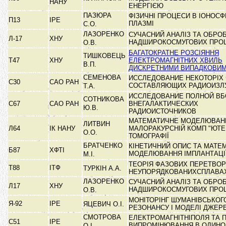
НАНУ
ЕНЕРГІЄЮ
ПАЗЮРА
ФІЗИЧНІ ПРОЦЕСИ В ІОНОСФ
П13
ІРЕ
ПЛАЗМІ
С.О.
ЛАЗОРЕНКО
СУЧАСНИЙ АНАЛІЗ ТА ОБРО
Л-17
ХНУ
НАДШИРОКОСМУГОВИХ ПРО
О.В.
БАГАТОКРАТНЕ РОЗСІЯННЯ
ТИШКОВЕЦЬ
Т47
ХНУ
ЕЛЕКТРОМАГНІТНИХ ХВИЛЬ
В.П.
ДИСКРЕТНИМИ ВИПАДКОВИ
СЕМЕНОВА
ИССЛЕДОВАНИЕ НЕКОТОРІХ
С30
САО РАН
СОСТАВЛЯЮЩИХ РАДИОИЗЛ
Т.А.
ИССЛЕДОВАНИЕ ПОЛНОЙ ВБ
СОТНИКОВА
С67
САО РАН
ВНЕГАЛАКТИЧЕСКИХ
Ю.В.
РАДИОИСТОЧНИКОВ
МАТЕМАТИЧНЕ МОДЕЛЮВАН
ЛИТВИН
Л64
ІК НАНУ
МАЛОРАКУРСНІЙ КОМП "ЮТЕ
О.О.
ТОМОГРАФІЇ
БРАТЧЕНКО
КІНЕТИЧНИЙ ОПИС ТА МАТЕ
Б87
ХФТІ
МОДЕЛЮВАННЯ ІМПЛАНТАЦІ
М.І.
ТЕОРІЯ ФАЗОВИХ ПЕРЕТВОР
Т88
ІТФ
ТУРКІН А.А.
НЕУПОРЯДКОВАНИХСПЛАВА
ЛАЗОРЕНКО
СУЧАСНИЙ АНАЛІЗ ТА ОБРО
Л17
ХНУ
НАДШИРОКОСМУГОВИХ ПРО
О.В.
МОНІТОРІНГ ШУМАНІВСЬКОГ
Я-92
ІРЕ
ЯЦЕВИЧ О.І.
РЕЗОНАНСУ І МОДЕЛІ ДЖЕР
СМОТРОВА
ЕЛЕКТРОМАГНІТНІПОЛЯ ТА 
С51
ІРЕ
ВИПРОМІНЮВАННЯ В ОДИН
О.І.