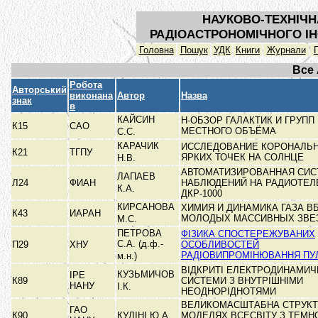
НАУКОВО-ТЕХНІЧН
РАДІОАСТРОНОМІЧНОГО ІН
Головна
Пошук
УДК
Книги
Журнали
Все
Робота
Авторський
виконана
Автор
Назва
знак
в
КАЙСИН
Н-ОБЗОР ГАЛАКТИК И ГРУПП
К15
САО
МЕСТНОГО ОБЪЁМА
С.С.
КАРАЧИК
ИССЛЕДОВАНИЕ КОРОНАЛЬ
К21
ТГПУ
ЯРКИХ ТОЧЕК НА СОЛНЦЕ
Н.В.
АВТОМАТИЗИРОВАННАЯ СИС
ЛАПАЕВ
Л24
ФИАН
НАБЛЮДЕНИЙ НА РАДИОТЕЛ
К.А.
ДКР-1000
КИРСАНОВА
ХИМИЯ И ДИНАМИКА ГАЗА В
К43
ИАРАН
МОЛОДЫХ МАССИВНЫХ ЗВЕ
М.С.
ПЕТРОВА
ФІЗИКА СПОСТЕРЕЖУВАНИХ
С.А. (д.ф.-
П29
ХНУ
ОСОБЛИВОСТЕЙ
РАДІОВИПРОМІНЮВАННЯ ПУ
м.н.)
ВІДКРИТІ ЕЛЕКТРОДИНАМИЧ
КУЗЬМИЧОВ
ІРЕ
К89
СИСТЕМИ З ВНУТРІШНІМИ
НАНУ
І.К.
НЕОДНОРІДНОТЯМИ
ВЕЛИКОМАСШТАБНА СТРУКТ
ГАО
К90
КУЛІНІ Ю.А.
МОДЕЛЯХ ВСЕСВІТУ З ТЕМ