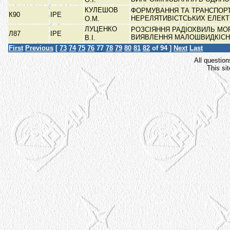
КУЛЕШОВ
ФОРМУВАННЯ ТА ТРАНСПОР
К90
ІРЕ
НЕРЕЛЯТИВІСТСЬКИХ ЕЛЕК
О.М.
ЛУЦЕНКО
РОЗСІЯННЯ РАДІОХВИЛЬ МО
Л87
ІРЕ
ВИЯВЛЕННЯ МАЛОШВИДКІС
В.І.
First
Previous
[
73
74
75
76
77
78
79
80
81
82
of 94 ]
Next
Last
All question
This si