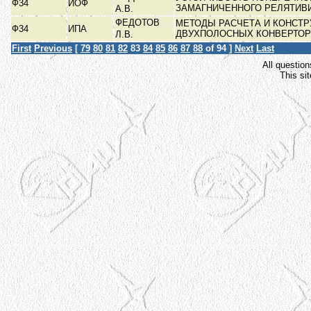
Ф34
ИОФ
ЗАМАГНИЧЕННОГО РЕЛЯТИВ
А.В.
ФЕДОТОВ
МЕТОДЫ РАСЧЕТА И КОНСТ
Ф34
ИПА
ДВУХПОЛОСНЫХ КОНВЕРТО
Л.В.
First
Previous
[
79
80
81
82
83
84
85
86
87
88
of 94 ]
Next
Last
All question
This si