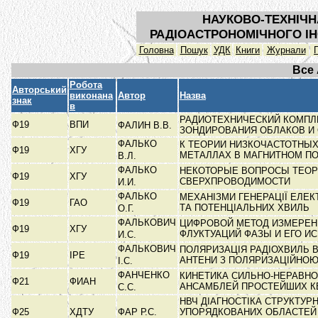
НАУКОВО-ТЕХНІЧН
РАДІОАСТРОНОМІЧНОГО ІН
Головна
Пошук
УДК
Книги
Журнали
Все
Робота
Авторський
виконана
Автор
Назва
знак
в
РАДИОТЕХНИЧЕСКИЙ КОМПЛ
Ф19
ВПИ
ФАЛИН В.В.
ЗОНДИРОВАНИЯ ОБЛАКОВ И
ФАЛЬКО
К ТЕОРИИ НИЗКОЧАСТОТНЫХ
Ф19
ХГУ
МЕТАЛЛАХ В МАГНИТНОМ П
В.Л.
ФАЛЬКО
НЕКОТОРЫЕ ВОПРОСЫ ТЕО
Ф19
ХГУ
СВЕРХПРОВОДИМОСТИ
И.И.
ФАЛЬКО
МЕХАНІЗМИ ГЕНЕРАЦІЇ ЕЛЕ
Ф19
ГАО
ТА ПОТЕНЦІАЛЬНИХ ХВИЛЬ
О.Г.
ФАЛЬКОВИЧ
ЦИФРОВОЙ МЕТОД ИЗМЕРЕН
Ф19
ХГУ
ФЛУКТУАЦИЙ ФАЗЫ И ЕГО 
И.С.
ФАЛЬКОВИЧ
ПОЛЯРИЗАЦІЯ РАДІОХВИЛЬ В
Ф19
ІРЕ
АНТЕНИ З ПОЛЯРИЗАЦІЙНО
І.С.
ФАНЧЕНКО
КИНЕТИКА СИЛЬНО-НЕРАВН
Ф21
ФИАН
АНСАМБЛЕЙ ПРОСТЕЙШИХ 
С.С.
НВЧ ДІАГНОСТІКА СТРУКТУР
Ф25
ХДТУ
ФАР Р.С.
УПОРЯДКОВАНИХ ОБЛАСТЕЙ