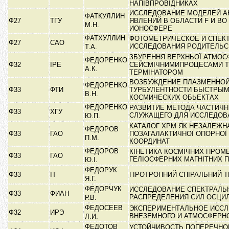
НАПІВПРОВІДНИКАХ
ИССЛЕДОВАНИЕ МОДЕЛЕЙ 
ФАТКУЛЛИН
Ф27
ТГУ
ЯВЛЕНИЙ В ОБЛАСТИ F И В
М.Н.
ИОНОСФЕРЕ
ФАТХУЛЛИН
ФОТОМЕТРИЧЕСКОЕ И СПЕК
Ф27
САО
ИССЛЕДОВАНИЯ РОДИТЕЛЬС
Т.А.
ЗБУРЕННЯ ВЕРХНЬОЇ АТМОС
ФЕДОРЕНКО
Ф32
ІРЕ
СЕЙСМІЧНИМИПРОЦЕСАМИ Т
А.К.
ТЕРМІНАТОРОМ
ВОЗБУЖДЕНИЕ ПЛАЗМЕННО
ФЕДОРЕНКО
Ф33
ФТИ
ТУРБУЛЕНТНОСТИ БЫСТРЫМ
В.Н.
КОСМИЧЕСКИХ ОБЬЕКТАХ
ФЕДОРЕНКО
РАЗВИТИЕ МЕТОДА ЧАСТИЧ
Ф33
ХГУ
СЛУЖАЩЕГО ДЛЯ ИССЛЕДО
Ю.П.
КАТАЛОГ ХРМ ЯК НЕЗАЛЕЖНА
ФЕДОРОВ
Ф33
ГАО
ПОЗАГАЛАКТИЧНОЇ ОПОРНОЇ
П.М.
КООРДИНАТ
ФЕДОРОВ
КІНЕТИКА КОСМІЧНИХ ПРОМЕ
Ф33
ГАО
ГЕЛІОСФЕРНИХ МАГНІТНИХ 
Ю.І.
ФЕДОРУК
Ф33
ІТ
ГІРОТРОПНИЙ СПІРАЛЬНИЙ
Я.Г.
ФЕДОРЧУК
ИССЛЕДОВАНИЕ СПЕКТРАЛЬ
Ф33
ФИАН
РАСПРЕДЕЛЕНИЯ СИЛ ОСЦИ
Р.В.
ФЕДОСЕЕВ
ЭКСПЕРИМЕНТАЛЬНОЕ ИСС
Ф32
ИРЭ
ВНЕЗЕМНОГО И АТМОСФЕРН
Л.И.
ФЕДОТОВ
УСТОЙЧИВОСТЬ ПОПЕРЕЧНО