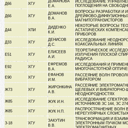
ДОМАНОВА
ИССЛЕДОВАНИЕ УПРАВЛЯЕ
Д66
ХГУ
ПОГЛОЩЕНИЯ НА СВОБОД
Е.А.
ВОПРОСЫ РАЗРАБОТКИ И 
ДОМАНОВ
Д66
ХГУ
ДРЕЙФОВО-ДИФФУЗИОННЫ
В.А.
МАГНИТОТРАНЗИСТОРОВ
НЕКОТОРЫЕ ВОПРОСЫ ТЕО
ДИДЕНКО
Д44
ХПИ
АСТАТИЧЕСКИХ КОМПЕНС
К.И.
ПРИБОРОВ
ДЕНИСОВ
ИССЛЕДОВАНИЕ НЕОДНОРО
Д33
ХГУ
КОАКСИАЛЬНЫХ ЛИНИЯХ
Д.С.
ТЕОРЕТИЧЕСКОЕ ИССЛЕДО
ЕЛИСЕЕВ
Е51
ХГУ
ИЗЛУЧЕНИЯ ПЛОСКОЙ СПИ
А.И.
РАДИУСА
ЕФРЕМОВ
ИССЛЕДОВАНИЯ И ПРИМЕН
Е92
ХГУ
МНОГОЧАСТОТНОЙ ОПТИЧЕ
В.А.
ЕФАНОВ
РАССЕЯНИЕ ВОЛН ПРОВО
Е90
ХГУ
ВИБРАТОРОМ
И.М.
РАССЕЯНИЕ ЭЛЕКТРОМАГН
ЖИРОНКИНА
Ж73
ХГУ
ЩЕЛЕВЫХ И ВИБРАТОРНО
А.В.
НЕОДНОРОДНОСТЯХ
ИССЛЕДОВАНИЕ СПЕКТРОВ
Ж85
ХГУ
ЖУК И.Н.
ИСТОЧНИКОВ ЗС 144, ЗС 274
РАСПРОСТРАНЕНИЕ ВОЛН 
Ж85
ХГУ
ЖУК Н.П.
НЕРЕГУЛЯРНЫХ СЛОИСТЫ
ТРАНСФОРМАЦИЯ И ВЗАИМ
ЗАКУТИН
З-18
ХГУ
ЭЛЕКТРОННЫМ ПУЧКОМ М
В.В.
ЭЛЕКТРОМАГНИТНЫХ