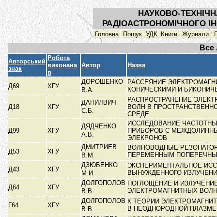
НАУКОВО-ТЕХНІЧН
РАДІОАСТРОНОМІЧНОГО ІН
Головна
Пошук
УДК
Книги
Журнали
Все
Робота
Авторський
виконана
Автор
Назва
знак
в
ДОРОШЕНКО
РАССЕЯНИЕ ЭЛЕКТРОМАГН
Д69
ХГУ
КОНИЧЕСКИМИ И БИКОНИ
В.А.
РАСПРОСТРАНЕНИЕ ЭЛЕК
ДАНИЛВИЧ
Д18
ХГУ
ВОЛН В ПРОСТРАНСТВЕНН
С.Б.
СРЕДЕ
ИССЛЕДОВАНИЕ ЧАСТОТНЫ
ДЯДЧЕНКО
Д99
ХГУ
ПРИБОРОВ С МЕЖДОЛИНН
А.В.
ЭЛЕКРОНОВ
ДМИТРИЕВ
ВОЛНОВОДНЫЕ РЕЗОНАТО
Д53
ХГУ
ПЕРЕМЕННЫМ ПОПЕРЕЧН
В.М.
ДЗЮБЕНКО
ЭКСПЕРИМЕНТАЛЬНОЕ ИС
Д43
ХГУ
ВЫНУЖДЕННОГО ИЗЛУЧЕН
М.И.
ДОЛГОПОЛОВ
ПОГЛОЩЕНИЕ И ИЗЛУЧЕНИ
Д64
ХГУ
ЭЛЕКТРОМАГНИТНЫХ ВОЛ
В.В.
ДОЛГОПОЛОВ
К ТЕОРИИ ЭЛЕКТРОМАГНИ
Г64
ХГУ
В НЕОДНОРОДНОЙ ПЛАЗМ
В.В.