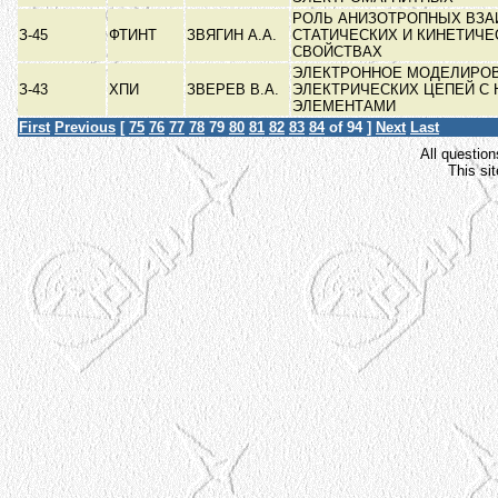
РОЛЬ АНИЗОТРОПНЫХ ВЗА
З-45
ФТИНТ
ЗВЯГИН А.А.
СТАТИЧЕСКИХ И КИНЕТИЧЕ
СВОЙСТВАХ
ЭЛЕКТРОННОЕ МОДЕЛИРО
З-43
ХПИ
ЗВЕРЕВ В.А.
ЭЛЕКТРИЧЕСКИХ ЦЕПЕЙ С
ЭЛЕМЕНТАМИ
First
Previous
[
75
76
77
78
79
80
81
82
83
84
of 94 ]
Next
Last
All question
This si