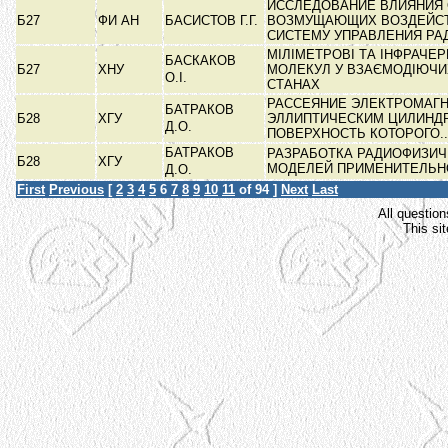
ИССЛЕДОВАНИЕ ВЛИЯНИЯ
Б27
ФИ АН
БАСИСТОВ Г.Г.
ВОЗМУЩАЮЩИХ ВОЗДЕЙСТ
СИСТЕМУ УПРАВЛЕНИЯ РА
МІЛІМЕТРОВІ ТА ІНФРАЧЕ
БАСКАКОВ
Б27
ХНУ
МОЛЕКУЛ У ВЗАЄМОДІЮЧИ
О.І.
СТАНАХ
РАССЕЯНИЕ ЭЛЕКТРОМАГ
БАТРАКОВ
Б28
ХГУ
ЭЛЛИПТИЧЕСКИМ ЦИЛИНД
Д.О.
ПОВЕРХНОСТЬ КОТОРОГО..
БАТРАКОВ
РАЗРАБОТКА РАДИОФИЗИЧ
Б28
ХГУ
МОДЕЛЕЙ ПРИМЕНИТЕЛЬН
Д.О.
First
Previous
[
2
3
4
5
6
7
8
9
10
11
of 94 ]
Next
Last
All question
This si