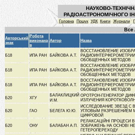
НАУКОВО-ТЕХНІЧН
РАДІОАСТРОНОМІЧНОГО ІН
Головна
Пошук
УДК
Книги
Журнали
Все
Робота
Авторський
виконана
Автор
Назва
знак
в
ВОССТАНОВЛЕНИЕ ИЗОБР
Б18
ИПА РАН
БАЙКОВА А.Т.
РАДИОИНТЕРФЕРОМЕТРИИ
ОБОБЩЕННЫХ МЕТОДОВ
ВОССТАНОВЛЕНИЕ ИЗОБР
Б18
ИПА РАН
БАЙКОВА А.Т.
РАДИОИНТЕРФЕРОМЕТРИИ
ОБОБЩЕННЫХ МЕТОДОВ
ВОССТАНОВЛЕНИЕ ИЗОБР
Б18
ИПА РАН
БАЙКОВА А.Т.
РАДИОИНТЕРФЕРОМЕТРИИ
ОБОБЩЕННЫХ МЕТОДОВ
БАЛАКЛИЦКИЙ
ОРОТРОН-ГЕНЕРАТОР ДИФ
Б20
ХГУ
ИЗЛУЧЕНИЯ КОРОТКОВОЛ
И.М.
ИССЛЕДОВАНИЕ ЗВЕЗД С 
Б20
ГАО
БЕЛЕГА Ю.Ю.
УГЛОВЫМ РАЗРЕШЕНИЕМ 
ЦИФРОВОЙ
РЕЛАКСАЦІЙНІ ПРОЦЕСИ 
Б20
ОНУ
БАЛАБАН А.П.
ЗОБРАЖЕНЬ НА ОСНОВІ Н
ГЕТЕРОПЕРЕХОДУ