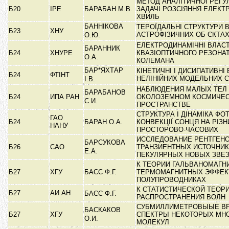
МЕТОД АНАЛІТИЧНОЇ РЕГУ
Б20
ІРЕ
БАРАБАН М.В.
ЗАДАЧІ РОЗСІЯННЯ ЕЛЕК
ХВИЛЬ
БАННІКОВА
ТЕРОЇДАЛЬНІ СТРУКТУРИ 
Б23
ХНУ
АСТРОФІЗИЧНИХ ОБ ЄКТА
О.Ю.
ЕЛЕКТРОДИНАМІЧНІ ВЛАС
БАРАННИК
Б24
ХНУРЕ
КВАЗІОПТИЧНОГО РЕЗОНАТ
О.А.
КОЛЕМАНА
БАР*ЯХТАР
КІНЕТИЧНІ І ДИСИПАТИВНІ
Б24
ФТІНТ
НЕЛІНІЙНИХ МОДЕЛЬНИХ 
І.В.
НАБЛЮДЕНИЯ МАЛЫХ ТЕЛ
БАРАБАНОВ
Б24
ИПА РАН
ОКОЛОЗЕМНОМ КОСМИЧЕ
С.И.
ПРОСТРАНСТВЕ
СТРУКТУРА І ДІНАМІКА ФО
ГАО
Б24
БАРАН О.А.
КОНВЕКЦІЇ СОНЦЯ НА РІЗН
НАНУ
ПРОСТОРОВО-ЧАСОВИХ
ИССЛЕДОВАНИЕ РЕНТГЕН
БАРСУКОВА
Б26
САО
ТРАНЗИЕНТНЫХ ИСТОЧНИК
Е.А.
ПЕКУЛЯРНЫХ НОВЫХ ЗВЕ
К ТЕОРИИ ГАЛЬВАНОМАГН
Б27
ХГУ
БАСС Ф.Г.
ТЕРМОМАГНИТНЫХ ЭФФЕК
ПОЛУПРОВОДНИКАХ
К СТАТИСТИЧЕСКОЙ ТЕОР
Б27
АИ АН
БАСС Ф.Г.
РАСПРОСТРАНЕНИЯ ВОЛН
СУБМИЛЛИМЕТРОВЫЫЕ В
БАСКАКОВ
Б27
ХГУ
СПЕКТРЫ НЕКОТОРЫХ МН
О.И.
МОЛЕКУЛ