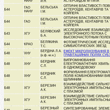
НАНУ
АСТЕРОИДОВ М-ТИПА
И.Н.
ОПТИЧНІ ВЛАСТИВОСТІ ПО
БЕЛЬСЬКА
ГАО
Б44
АСТЕРОЇДІВ, КЕНТАВРІВ ТА 
НАНУ
І.М.
КОЙПЕРА
ОПТИЧНІ ВЛАСТИВОСТІ ПО
БЕЛЬСЬКА
Б44
ГАО
АСТЕРОЇДІВ, КЕНТАВРІВ ТА 
І.М.
КОЙПЕРА
ИССЛЕДОВАНИЕ ВЗАИМОДЕ
БЕЛЯВСКИЙ
Б43
ХГУ
ЭЛЕКТРОННОГО ПОТОКА С
Б.А.
ВЫСОКОЧАСТОТНЫМ ПОЛЕ
БЕЛЯКИНА
ФОТОМЕТРИЧЕСКИЕ ИССЛЕ
Б44
КРАО
СИМБИОТИЧЕСКИХ ЗВЕЗД
Т.С.
БЕРДІНА Л.А.
ЕФЕКТ МІКРОЛІНЗУВАННЯ В
Б48
ХНУ
ГРАВІТАЦІЙНИХ ПОЛЯХ СУБ
(к.ф.-м.н.)
ВИПРОМІНЮВАННЯ
БЕРДНИК
Б48
ХНУ
ЕЛЕКТРОМАГНІТНИХ ХВИЛЬ
С.Л.
В ОДНОМОДОВОМУ
ФОРМУВАННЯ ЕЛЕКТРОМАГ
БЕРДНИК
Б48
ХНУ
ПОЛІВ КОМБІНОВАНИМИ ВИ
С.Л.
ЩІЛИННИМ
ВЗАИМОДЕЙСТВИЕ СИЛЬНО
БЕРЕЗИН
Б48
ХГУ
ЭЛЕКТРОННЫХ ИМПУЛЬСНЫ
А.К.
С ПЛАЗМОЙ
ВЗАИМОДЕЙСТВИЕ СИЛЬНО
БЕРЕЗИН
Б48
ХГУ
ЭЛЕКТРОННЫХ ИМПУЛЬСНЫ
А.К.
С ПЛАЗМОЙ
БЕРЕЗНЫЙ
СИНТЕЗИРОВАННЫЕ ЭЛЕМЕ