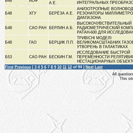
Б48
ИОФ
ИНТЕГРАЛЬНЫХ ПРЕОБРАЗ
А.Е.
АНИЗОТРОПНЫЕ ВОЛНОВОД
Б48
ХГУ
БЕРЁЗА А.Е.
РЕЗОНАТОРЫ МИЛЛИМЕТРО
ДИАПАЗОНА
ВЫСОКОЧУВСТВИТЕЛЬНЫЙ
Б48
САО РАН
БЕРЛИН А.Б.
РАДИОМЕТРИЧЕСКИЙ КОМП
РАТАН-600 ДЛЯ ИССЛЕДОВ
ТРИВІСНІ МОДЕЛІ
Б48
ГАО
БЕРЦИК П.П.
ВЕЛИКОМАСШТАБНИХ ГАЗО
УТВОРЕНЬ В ГАЛАКТИКАХ
ИССЛЕДОВАНИЕ БЫСТРОЙ
Б53
САО РАН
БЕСКИН Г.М.
ПЕРЕМЕННОСТИ РЕЛЯТИВИ
НЕСТАЦИОНАРНЫХ ОБЪЕК
First
Previous
[
3
4
5
6
7
8
9
10
11
12
of 94 ]
Next
Last
All question
This si