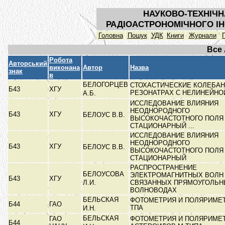
НАУКОВО-ТЕХНІЧН
РАДІОАСТРОНОМІЧНОГО ІН
Головна
Пошук
УДК
Книги
Журнали
Все
Робота
Авторський
виконана
Автор
Назва
знак
в
БЕЛОГОРЦЕВ
СТОХАСТИЧЕСКИЕ КОЛЕБАН
Б43
ХГУ
РЕЗОНАТРАХ С НЕЛИНЕЙН
А.Б.
ИССЛЕДОВАНИЕ ВЛИЯНИЯ
НЕОДНОРОДНОГО
Б43
ХГУ
БЕЛОУС В.В.
ВЫСОКОЧАСТОТНОГО ПОЛЯ
СТАЦИОНАРНЫЙ ...
ИССЛЕДОВАНИЕ ВЛИЯНИЯ
НЕОДНОРОДНОГО
Б43
ХГУ
БЕЛОУС В.В.
ВЫСОКОЧАСТОТНОГО ПОЛЯ
СТАЦИОНАРНЫЙ
РАСПРОСТРАНЕНИЕ
БЕЛОУСОВА
ЭЛЕКТРОМАГНИТНЫХ ВОЛН
Б43
ХГУ
Л.И.
СВЯЗАННЫХ ПРЯМОУГОЛЬН
ВОЛНОВОДАХ
БЕЛЬСКАЯ
ФОТОМЕТРИЯ И ПОЛЯРИМЕТ
Б44
ГАО
ТПА
И.Н.
БЕЛЬСКАЯ
ГАО
ФОТОМЕТРИЯ И ПОЛЯРИМЕ
Б44