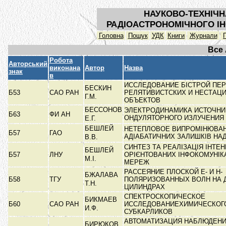
НАУКОВО-ТЕХНІЧН
РАДІОАСТРОНОМІЧНОГО ІН
Головна
Пошук
УДК
Книги
Журнали
Все
Робота
Авторський
виконана
Автор
Назва
знак
в
ИССЛЕДОВАНИЕ БІСТРОЙ ПЕ
БЕСКИН
Б53
САО РАН
РЕЛЯТИВИСТСКИХ И НЕСТАЦ
Г.М.
ОБЪЕКТОВ
БЕССОНОВ
ЭЛЕКТРОДИНАМИКА ИСТОЧНИ
Б63
ФИ АН
ОНДУЛЯТОРНОГО ИЗЛУЧЕНИЯ
Е.Г.
БЕШЛЕЙ
НЕТЕПЛОВОЕ ВИПРОМІНЮВА
Б57
ГАО
АДІАБАТИЧНИХ ЗАЛИШКІВ НА
В.В.
СИНТЕЗ ТА РЕАЛІЗАЦІЯ ІНТЕН
БЕШЛЕЙ
Б57
ЛНУ
ОРІЄНТОВАНИХ ІНФОКОМУНІК
М.І.
МЕРЕЖ
РАССЕЯНИЕ ПЛОСКОЙ Е- И Н-
БЖАЛАВА
Б58
ТГУ
ПОЛЯРИЗОВАННЫХ ВОЛН НА Д
Т.Н.
ЦИЛИНДРАХ
СПЕКТРОСКОПИЧЕСКОЕ
БИКМАЕВ
Б60
САО РАН
ИССЛЕДОВАНИЕХИМИЧЕСКОГ
И.Ф.
СУБКАРЛИКОВ
АВТОМАТИЗАЦИЯ НАБЛЮДЕН
БИРЮКОВ