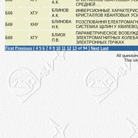
А.К.
СРЕДНЕЙ ...
БЛИНОВ
ИНВЕРСИОННЫЕ ХАРАКТЕРИС
Б69
ХГУ
КРИСТАЛЛОВ КВАНТОВЫХ УС
А.К.
БЛИНОВА
РОЗСПОВАННЯ ЕЛЕКТРОМАГН
Б69
ХНУ
СИСТЕМАХ ЩІЛИН У ХВИЛЕВ
Н.К.
ПАРАМЕТРИЧЕСКОЕ ВОЗБУЖ
БЛИОХ
Б69
ХГУ
ЭЛЕКТРОМАГНИТНЫХ КОЛЕБА
П.В.
ЭЛЕКТРОННЫХ ПУЧКАХ
First
Previous
[
4
5
6
7
8
9
10
11
12
13
of 94 ]
Next
Last
All question
This si