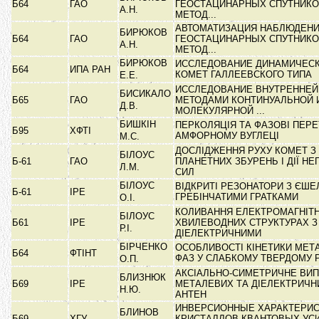
Б64
ГАО
ГЕОСТАЦИНАРНЫХ СПУТНИКО
А.Н.
МЕТОД...
АВТОМАТИЗАЦИЯ НАБЛЮДЕН
БИРЮКОВ
Б64
ГАО
ГЕОСТАЦИНАРНЫХ СПУТНИКО
А.Н.
МЕТОД...
БИРЮКОВ
ИССЛЕДОВАНИЕ ДИНАМИЧЕС
Б64
ИПА РАН
КОМЕТ ГАЛЛЕЕВСКОГО ТИПА
Е.Е.
ИССЛЕДОВАНИЕ ВНУТРЕННЕ
БИСИКАЛО
Б65
ГАО
МЕТОДАМИ КОНТИНУАЛЬНОЙ 
Д.В.
МОЛЕКУЛЯРНОЙ ...
БИШКІН
ПЕРКОЛЯЦІЯ ТА ФАЗОВІ ПЕР
Б95
ХФТІ
АМФОРНОМУ ВУГЛЕЦІ
М.С.
ДОСЛІДЖЕННЯ РУХУ КОМЕТ З
БІЛОУС
Б-61
ГАО
ПЛАНЕТНИХ ЗБУРЕНЬ І ДІЇ НЕ
Л.М.
СИЛ
БІЛОУС
ВІДКРИТІ РЕЗОНАТОРИ З ЄШЕ
Б-61
ІРЕ
ГРЕБІНЧАТИМИ ГРАТКАМИ
О.І.
КОЛИВАННЯ ЕЛЕКТРОМАГНІТН
БІЛОУС
Б61
ІРЕ
ХВИЛЕВОДНИХ СТРУКТУРАХ З
Р.І.
ДІЕЛЕКТРИЧНИМИ
БІРЧЕНКО
ОСОБЛИВОСТІ КІНЕТИКИ МЕТ
Б64
ФТІНТ
ФАЗ У СЛАБКОМУ ТВЕРДОМУ 
О.П.
АКСІАЛЬНО-СИМЕТРИЧНЕ ВИ
БЛИЗНЮК
Б69
ІРЕ
МЕТАЛЕВИХ ТА ДІЕЛЕКТРИЧН
Н.Ю.
АНТЕН
ИНВЕРСИОННЫЕ ХАРАКТЕРИС
БЛИНОВ
Б69
ХГУ
КРИСТАЛЛОВ КВАНТОВЫХ УС