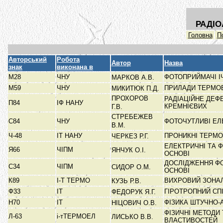
РАДІО
Головна
П
Авторський
Робота
Автор
Назва
знак
виконана в
М28
ЧНУ
ФОТОПРИЙМАЧІ І
МАРКОВ А.В.
М59
ЧНУ
ПРИЛАДИ ТЕРМОЕ
МИКИТЮК П.Д.
ПРОХОРОВ
РАДІАЦІЙНЕ ДЕФ
П84
ІФ НАНУ
КРЕМНІЄВИХ
Г.В.
СТРЕБЕЖЕВ
С84
ЧНУ
ФОТОЧУТЛИВІ ЕЛ
В.М.
Ч-48
ІТ НАНУ
ПРОНИКНІ ТЕРМО
ЧЕРКЕЗ Р.Г.
ЕЛЕКТРИЧНІ ТА 
Я66
ЧІПМ
ЯНЧУК О.І.
ОСНОВІ
ДОСЛІДЖЕННЯ ФО
С34
ЧІПМ
СИДОР О.М.
ОСНОВІ
К89
І-Т ТЕРМО
ВИХРОВИЙ ЗОНА
КУЗЬ Р.В.
Ф33
ІТ
ГІРОТРОПНИЙ С
ФЕДОРУК Я.Г.
Н70
ІТ
ФІЗИКА ШТУЧНО
НІЦОВИЧ О.В.
ФІЗИЧНІ МЕТОДИ
Л-63
і-тТЕРМОЕЛ
ЛИСЬКО В.В.
ВЛАСТИВОСТЕЙ