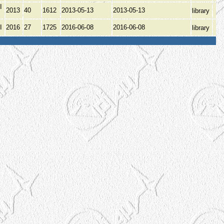
І
2013
40
1612
2013-05-13
2013-05-13
library
І
2016
27
1725
2016-06-08
2016-06-08
library