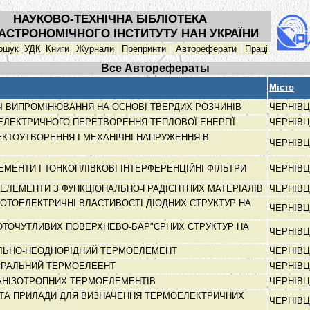
НАУКОВО-ТЕХНІЧНА БІБЛІОТЕКА
АСТРОНОМІЧНОГО ІНСТИТУТУ НАН УКРАЇНИ
ошук
УДК
Книги
Журнали
Препринти
Автореферати
Праці
Все Авторефераты
Місто
Ч ВИПРОМІНЮВАННЯ НА ОСНОВІ ТВЕРДИХ РОЗЧИНІВ
ЧЕРНІВЦ
ЛЕКТРИЧНОГО ПЕРЕТВОРЕННЯ ТЕПЛОВОЇ ЕНЕРГІЇ
ЧЕРНІВЦ
ЕКТОУТВОРЕННЯ І МЕХАНІЧНІ НАПРУЖЕННЯ В
ЧЕРНІВЦ
ЕМЕНТИ І ТОНКОПЛІВКОВІ ІНТЕРФЕРЕНЦІЙНІ ФІЛЬТРИ
ЧЕРНІВЦ
ЕЛЕМЕНТИ З ФУНКЦІОНАЛЬНО-ГРАДІЄНТНИХ МАТЕРІАЛІВ
ЧЕРНІВЦ
ФОТОЕЛЕКТРИЧНІ ВЛАСТИВОСТІ ДІОДНИХ СТРУКТУР НА
ЧЕРНІВЦ
ТОЧУТЛИВИХ ПОВЕРХНЕВО-БАР"ЄРНИХ СТРУКТУР НА
ЧЕРНІВЦ
ЛЬНО-НЕОДНОРІДНИЙ ТЕРМОЕЛЕМЕНТ
ЧЕРНІВЦ
ПІРАЛЬНИЙ ТЕРМОЕЛЕЕНТ
ЧЕРНІВЦ
-АНІЗОТРОПНИХ ТЕРМОЕЛЕМЕНТІВ
ЧЕРНІВЦ
 ТА ПРИЛАДИ ДЛЯ ВИЗНАЧЕННЯ ТЕРМОЕЛЕКТРИЧНИХ
ЧЕРНІВЦ