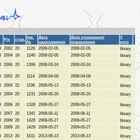
Інв.
Дата
Дата отримання/
У
Рік
стор.
№
надходження
повернення
кого
І
2002
20
1128
2008-02-05
2008-02-05
library
І
2004
19
1240
2008-02-05
2008-02-05
library
І
2006
20
1306
2008-03-24
2008-03-24
library
І
2002
20
1114
2008-04-09
2008-04-09
library
І
2004
22
1196
2008-05-13
2008-05-13
library
І
2004
20
1231
2008-05-20
2008-05-20
library
І
2006
20
1328
2008-05-27
2008-05-27
library
І
2007
20
1341
2008-06-11
2008-06-11
library
І
2009
20
1428
2009-05-27
2009-05-27
library
І
2009
20
1429
2009-05-27
2009-05-27
library
І
2013
20
1611
2013-05-13
2013-05-13
library