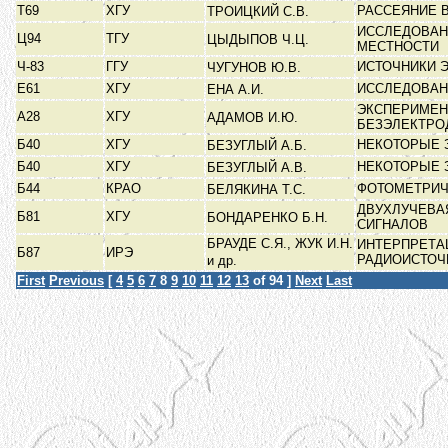
Т69
ХГУ
РАССЕЯНИЕ 
ТРОИЦКИЙ С.В.
ИССЛЕДОВАН
Ц94
ТГУ
ЦЫДЫПОВ Ч.Ц.
МЕСТНОСТИ
Ч-83
ГГУ
ИСТОЧНИКИ 
ЧУГУНОВ Ю.В.
Е61
ХГУ
ИССЛЕДОВАН
ЕНА А.И.
ЭКСПЕРИМЕН
А28
ХГУ
АДАМОВ И.Ю.
БЕЗЭЛЕКТРО
Б40
ХГУ
НЕКОТОРЫЕ 
БЕЗУГЛЫЙ А.Б.
Б40
ХГУ
НЕКОТОРЫЕ 
БЕЗУГЛЫЙ А.В.
Б44
КРАО
ФОТОМЕТРИЧ
БЕЛЯКИНА Т.С.
ДВУХЛУЧЕВА
Б81
ХГУ
БОНДАРЕНКО Б.Н.
СИГНАЛОВ
БРАУДЕ С.Я., ЖУК И.Н.
ИНТЕРПРЕТА
Б87
ИРЭ
РАДИОИСТО
и др.
First
Previous
[
4
5
6
7
8
9
10
11
12
13
of 94 ]
Next
Last