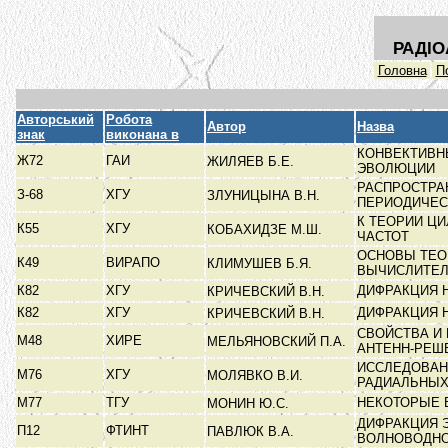
РАДІО
Головна
П
Авторський
Робота
Автор
Назва
знак
виконана в
КОНВЕКТИВН
Ж72
ГАИ
ЖИЛЯЕВ Б.Е.
ЭВОЛЮЦИИ
РАСПРОСТРА
З-68
ХГУ
ЗЛУНИЦЫНА В.Н.
ПЕРИОДИЧЕ
К ТЕОРИИ Ц
К55
ХГУ
КОБАХИДЗЕ М.Ш.
ЧАСТОТ
ОСНОВЫ ТЕО
К49
ВИРАПО
КЛИМУШЕВ Б.Я.
ВЫЧИСЛИТЕ
К82
ХГУ
ДИФРАКЦИЯ 
КРИЧЕВСКИЙ В.Н.
К82
ХГУ
ДИФРАКЦИЯ 
КРИЧЕВСКИЙ В.Н.
СВОЙСТВА И
М48
ХИРЕ
МЕЛЬЯНОВСКИЙ П.А.
АНТЕНН-РЕШ
ИССЛЕДОВАН
М76
ХГУ
МОЛЯВКО В.И.
РАДИАЛЬНЫ
М77
ТГУ
НЕКОТОРЫЕ 
МОНИН Ю.С.
ДИФРАКЦИЯ 
П12
ФТИНТ
ПАВЛЮК В.А.
ВОЛНОВОДНО