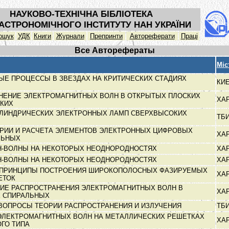
НАУКОВО-ТЕХНІЧНА БІБЛІОТЕКА
АСТРОНОМІЧНОГО ІНСТИТУТУ НАН УКРАЇНИ
ошук
УДК
Книги
Журнали
Препринти
Автореферати
Праці
Все Авторефераты
Міс
ЫЕ ПРОЦЕССЫ В ЗВЕЗДАХ НА КРИТИЧЕСКИХ СТАДИЯХ
КИ
НЕНИЕ ЭЛЕКТРОМАГНИТНЫХ ВОЛН В ОТКРЫТЫХ ПЛОСКИХ
ХА
СКИХ
ИЛИНДРИЧЕСКИХ ЭЛЕКТРОННЫХ ЛАМП СВЕРХВЫСОКИХ
ТБ
РИИ И РАСЧЕТА ЭЛЕМЕНТОВ ЭЛЕКТРОННЫХ ЦИФРОВЫХ
ХА
ЛЬНЫХ
Н-ВОЛНЫ НА НЕКОТОРЫХ НЕОДНОРОДНОСТЯХ
ХА
Н-ВОЛНЫ НА НЕКОТОРЫХ НЕОДНОРОДНОСТЯХ
ХА
 ПРИНЦИПЫ ПОСТРОЕНИЯ ШИРОКОПОЛОСНЫХ ФАЗИРУЕМЫХ
ХА
ЕТОК
ИЕ РАСПРОСТРАНЕНИЯ ЭЛЕКТРОМАГНИТНЫХ ВОЛН В
ХА
Х СПИРАЛЬНЫХ
ВОПРОСЫ ТЕОРИИ РАСПРОСТРАНЕНИЯ И ИЗЛУЧЕНИЯ
ТБ
ЭЛЕКТРОМАГНИТНЫХ ВОЛН НА МЕТАЛЛИЧЕСКИХ РЕШЕТКАХ
ХА
ГО ТИПА