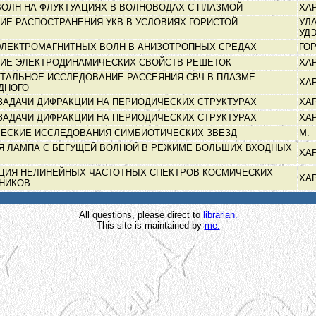
ВОЛН НА ФЛУКТУАЦИЯХ В ВОЛНОВОДАХ С ПЛАЗМОЙ
ХА
ИЕ РАСПОСТРАНЕНИЯ УКВ В УСЛОВИЯХ ГОРИСТОЙ
УЛА
УД
ЭЛЕКТРОМАГНИТНЫХ ВОЛН В АНИЗОТРОПНЫХ СРЕДАХ
ГО
ИЕ ЭЛЕКТРОДИНАМИЧЕСКИХ СВОЙСТВ РЕШЕТОК
ХА
ТАЛЬНОЕ ИССЛЕДОВАНИЕ РАССЕЯНИЯ СВЧ В ПЛАЗМЕ
ХА
ДНОГО
ЗАДАЧИ ДИФРАКЦИИ НА ПЕРИОДИЧЕСКИХ СТРУКТУРАХ
ХА
ЗАДАЧИ ДИФРАКЦИИ НА ПЕРИОДИЧЕСКИХ СТРУКТУРАХ
ХА
ЕСКИЕ ИССЛЕДОВАНИЯ СИМБИОТИЧЕСКИХ ЗВЕЗД
М.
Я ЛАМПА С БЕГУЩЕЙ ВОЛНОЙ В РЕЖИМЕ БОЛЬШИХ ВХОДНЫХ
ХА
ЦИЯ НЕЛИНЕЙНЫХ ЧАСТОТНЫХ СПЕКТРОВ КОСМИЧЕСКИХ
ХА
ЧНИКОВ
All questions, please direct to
librarian.
This site is maintained by
me.