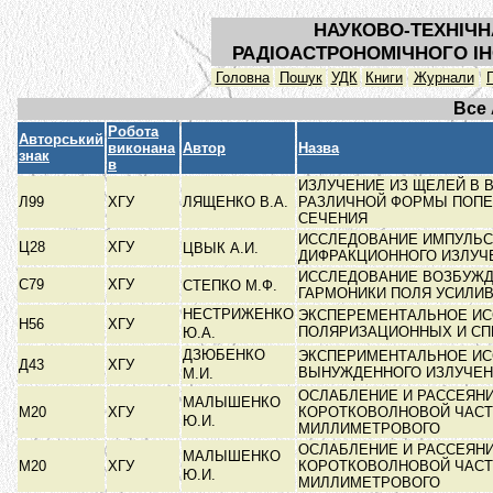
НАУКОВО-ТЕХНІЧН
РАДІОАСТРОНОМІЧНОГО ІН
Головна
Пошук
УДК
Книги
Журнали
Все
Робота
Авторський
виконана
Автор
Назва
знак
в
ИЗЛУЧЕНИЕ ИЗ ЩЕЛЕЙ В
Л99
ХГУ
ЛЯЩЕНКО В.А.
РАЗЛИЧНОЙ ФОРМЫ ПОП
СЕЧЕНИЯ
ИССЛЕДОВАНИЕ ИМПУЛЬС
Ц28
ХГУ
ЦВЫК А.И.
ДИФРАКЦИОННОГО ИЗЛУ
ИССЛЕДОВАНИЕ ВОЗБУЖД
С79
ХГУ
СТЕПКО М.Ф.
ГАРМОНИКИ ПОЛЯ УСИЛИ
НЕСТРИЖЕНКО
ЭКСПЕРЕМЕНТАЛЬНОЕ И
Н56
ХГУ
ПОЛЯРИЗАЦИОННЫХ И С
Ю.А.
ДЗЮБЕНКО
ЭКСПЕРИМЕНТАЛЬНОЕ И
Д43
ХГУ
ВЫНУЖДЕННОГО ИЗЛУЧЕ
М.И.
ОСЛАБЛЕНИЕ И РАССЕЯН
МАЛЫШЕНКО
М20
ХГУ
КОРОТКОВОЛНОВОЙ ЧАС
Ю.И.
МИЛЛИМЕТРОВОГО
ОСЛАБЛЕНИЕ И РАССЕЯН
МАЛЫШЕНКО
М20
ХГУ
КОРОТКОВОЛНОВОЙ ЧАС
Ю.И.
МИЛЛИМЕТРОВОГО