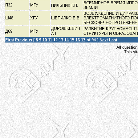
ВСЕМИРНОЕ ВРЕМЯ ИПРО
П32
МГУ
ПИЛЬНИК Г.П.
ЗЕМЛИ
ВОЗБУЖДЕНИЕ И ДИФРАК
Ш48
ХГУ
ШЕПИЛКО Е.В.
ЭЛЕКТРОМАГНИТНОГО ПО
БЕСКОНЕЧНОПРОТЯЖЕНН
ДОРОШКЕВИЧ
РАЗВИТИЕ КРУПНОМАСШТ
Д69
МГУ
СТРУКТУРЫ И ОБРАЗОВАН
А.Г.
First
Previous
[
8
9
10
11
12
13
14
15
16
17
of 94 ]
Next
Last
All question
This si