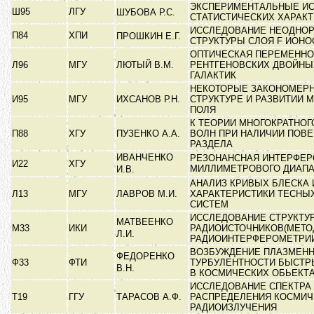
ЭКСПЕРИМЕНТАЛЬНЫЕ И
Ш95
ЛГУ
ШУБОВА Р.С.
СТАТИСТИЧЕСКИХ ХАРАК
ИССЛЕДОВАНИЕ НЕОДНО
П84
ХПИ
ПРОШКИН Е.Г.
СТРУКТУРЫ СЛОЯ F ИОН
ОПТИЧЕСКАЯ ПЕРЕМЕННО
Л96
МГУ
ЛЮТЫЙ В.М.
РЕНТГЕНОВСКИХ ДВОЙНЫ
ГАЛАКТИК
НЕКОТОРЫЕ ЗАКОНОМЕРН
И95
МГУ
ИХСАНОВ Р.Н.
СТРУКТУРЕ И РАЗВИТИИ 
ПОЛЯ
К ТЕОРИИ МНОГОКРАТНОГ
П88
ХГУ
ПУЗЕНКО А.А.
ВОЛН ПРИ НАЛИЧИИ ПОВ
РАЗДЕЛА
ИВАНЧЕНКО
РЕЗОНАНСНАЯ ИНТЕРФЕ
И22
ХГУ
МИЛЛИМЕТРОВОГО ДИАП
И.В.
АНАЛИЗ КРИВЫХ БЛЕСКА 
Л13
МГУ
ЛАВРОВ М.И.
ХАРАКТЕРИСТИКИ ТЕСНЫ
СИСТЕМ
ИССЛЕДОВАНИЕ СТРУКТУ
МАТВЕЕНКО
М33
ИКИ
РАДИОИСТОЧНИКОВ(МЕТО
Л.И.
РАДИОИНТЕРФЕРОМЕТРИ
ВОЗБУЖДЕНИЕ ПЛАЗМЕН
ФЕДОРЕНКО
Ф33
ФТИ
ТУРБУЛЕНТНОСТИ БЫСТР
В.Н.
В КОСМИЧЕСКИХ ОБЬЕКТ
ИССЛЕДОВАНИЕ СПЕКТРА 
Т19
ГГУ
ТАРАСОВ А.Ф.
РАСПРЕДЕЛЕНИЯ КОСМИЧ
РАДИОИЗЛУЧЕНИЯ