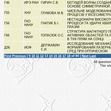
Г46
ИРЭ РАН
ГИРИЧ С.В.
БЕГУЩЕЙ ВОЛНЫ,СОЗДАН
ОСНОВЕ СИММЕТРИЧНОЙ
ЧИСЕЛЬНЕ МОДЕЛЮВАННЯ
Г55
ХНУ
ГЛУМОВА М.В.
ПРОЦЕСІВ У ВІСЕСИМЕТ
НЕСТАЦІОНАРНІ ВИСОКОТ
ГАО
Г56
ГНАТИК Б.І.
ПРОЦЕСИ ТА УДАРНІ ХВИЛ
НАНУ
ПЛАЗМІ
СТРУКТУРА МАГНІТНОГО 
ГАО
Г66
ГОПАСЮК О.С.
АКТИВНИХ ОБЛАСТЕЙ ТА 
НАНУ
В ТІНІ ПЛЯМ НА СОНЦІ
ИССЛЕДОВАНИЕ МЕХАНИ
ДЕРЖАВИН
Д36
ИОФ
ФОРМИРОВАНИЯ ЛАЗЕРН
С.И.
СРЕД ПРИ ОПТИЧЕСКОМ
First
Previous
[
9
10
11
12
13
14
15
16
17
18
of 94 ]
Next
Last
All question
This si