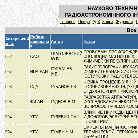
НАУКОВО-ТЕХНІЧН
РАДІОАСТРОНОМІЧНОГО ІН
Головна
Пошук
УДК
Книги
Журнали
Все
Робота
Авторський
виконана
Автор
Назва
знак
в
ПРОБЛЕМЫ ПРОИСХОЖДЕ
ГЛАГОЛЕВСКИЙ
Г52
САО
ЭВОЛЮЦИИ МАГНИТНЫХ 
Ю.В.
ХИМИЧЕСКИ ПЕКУЛЯРНЫ
РАДИОГОЛОГРАФИЧЕСКАЯ
ГОРБАЧЕВ
Г67
ИПА РАН
ИЗМЕРИТЕЛЬНАЯ СИСТЕМ
И.В.
ЮСТИРОВКИ РАДИОТЕЛЕ
ФІЗИКА ПРОЦЕСІВ У ЛІНІЙ
Г93
СДУ
ГУБАНОВ І.В.
ПОЛЯРИЗОВАНИХ ІНДУКЦІ
ОНДУЛЯТОРНИХ ПРИСКО
РАЗРАБОТКА АППАРАТУРЫ
Г93
ФИ АН
ГУДНОВ В.М.
ИССЛЕДОВАНИЕ НЕКОТО
ВОПРОСОВ ПРИЕМА КОС
ВЛИЯНИЕ ПРИРОДЫ ЦЕНТ
Г94
ХГУ
ГУЛЕВИЧ Г.М.
И ДОНОРОВ,ЭЛЕКТРИЧЕСК
ГЕОМЕТРИИ
ЭФФЕКТЫ МАГНИТОСТРИК
Г94
ХГУ
ГУМЕН Н.М.
ТЕРМИЧЕСКОЙ, ТЕРМОМА
ОБРАБОТКИ