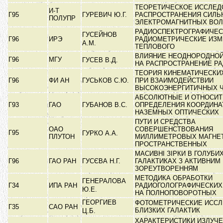
ТЕОРЕТИЧЕСКОЕ ИССЛЕД
И-Т
Г95
ГУРЕВИЧ Ю.Г.
РАСПРОСТРАНЕНИЯ СИЛЬ
ПОЛУПР
ЭЛЕКТРОМАГНИТНЫХ ВО
РАДИОСПЕКТРОГРАФИЧЕС
ГУСЕЙНОВ
Г96
ИРЭ
РАДИОМЕТРИЧЕСКИЕ ИЗМ
А.М.
ТЕПЛОВОГО
ВЛИЯНИЕ НЕОДНОРОДНО
Г96
МГУ
ГУСЕВ В.Д.
НА РАСПРОСТРАНЕНИЕ Р
ТЕОРИЯ КИНЕМАТИЧЕСКИ
Г96
ФИ АН
ГУСЬКОВ С.Ю.
ПРИ ВЗАИМОДЕЙСТВИИ
ВЫСОКОЭНЕРГИТИЧНЫХ 
АБСОЛЮТНЫЕ И ОТНОСИ
Г93
ГАО
ГУБАНОВ В.С.
ОПРЕДЕЛЕНИЯ КООРДИНА
НАЗЕМНЫХ ОПТИЧЕСКИХ
ПУТИ И СРЕДСТВА
ОАО
СОВЕРШЕНСТВОВАНИЯ
Г95
ГУРКО А.А.
ПЛУТОН
МИЛЛИМЕТРОВЫХ МАГНЕ
ПРОСТРАНСТВЕННЫХ
МАСИВНІ ЗІРКИ В ГОЛУБИ
Г96
ГАО РАН
ГУСЄВА Н.Г.
ГАЛАКТИКАХ З АКТИВНИМ
ЗОРЕУТВОРЕННЯМ
МЕТОДИКА ОБРАБОТКИ
ГЕНЕРАЛОВА
Г34
ИПА РАН
РАДИОГОЛОГРАФИЧЕСКИХ
Ю.Е.
НА ПОЛНОПОВОРОТНЫХ
ГЕОРГИЕВ
ФОТОМЕТРИЧЕСКИЕ ИСС
Г35
САО РАН
БЛИЗКИХ ГАЛАКТИК
Ц.Б.
ХАРАКТЕРИСТИКИ ИЗЛУЧЕ