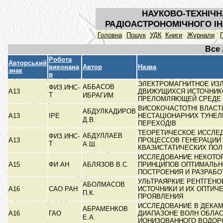
НАУКОВО-ТЕХНІЧН
РАДІОАСТРОНОМІЧНОГО ІН
Головна
Пошук
УДК
Книги
Журнали
Все
Робота
Авторський
виконана
Автор
Назва
знак
в
ЭЛЕКТРОМАГНИТНОЕ ИЗ
АББАСОВ
ФИЗ.ИНС-
А13
ДВИЖУЩИХСЯ ИСТОЧНИК
Т
ИБРАГИМ
ПРЕЛОМЛЯЮЩЕЙ СРЕДЕ
ВИСОКОЧАСТОТНІ ВЛАСТ
АБДУЛКАДИРОВ
А13
ІРЕ
НЕСТАЦІОНАРНИХ ТУНЕЛ
Д.В.
ПЕРЕХОДІВ
ТЕОРЕТИЧЕСКОЕ ИССЛЕ
АБДУЛЛАЕВ
ФИЗ.ИНС-
А13
ПРОЦЕССОВ ГЕНЕРАЦИИ
Т
А.Ш.
КВАЗИСТАТИЧЕСКИХ ПОЛ
ИССЛЕДОВАНИЕ НЕКОТО
А15
ФИ АН
АБЛЯЗОВ В.С.
ПРИНЦИПОВ ОПТИМАЛЬН
ПОСТРОЕНИЯ И РАЗРАБ
УЛЬТРАЯРКИЕ РЕНТГЕНО
АБОЛМАСОВ
А16
САО РАН
ИСТОЧНИКИ И ИХ ОПТИЧ
П.К.
ПРОЯВЛЕНИЯ
ИССЛЕДОВАНИЕ В ДЕКА
АБРАМЕНКОВ
А16
ГАО
ДИАПАЗОНЕ ВОЛН ОБЛА
Е.А.
ИОНИЗОВАННОГО ВОДО