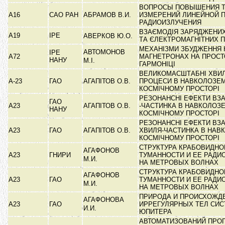
ВОПРОСЫ ПОВЫШЕНИЯ 
А16
САО РАН
АБРАМОВ В.И.
ИЗМЕРЕНИЙ ЛИНЕЙНОЙ 
РАДИОИЗЛУЧЕНИЯ
ВЗАЄМОДІЯ ЗАРЯДЖЕНИ
А19
ІРЕ
АВЕРКОВ Ю.О.
ТА ЄЛЕКТРОМАГНІТНИХ 
МЕХАНІЗМИ ЗБУДЖЕННЯ 
АВТОМОНОВ
ІРЕ
А72
МАГНЕТРОНАХ НА ПРОСТ
НАНУ
М.І.
ГАРМОНІЦІ
ВЕЛИКОМАСШТАБНІ ХВИ
А-23
ГАО
АГАПІТОВ О.В.
ПРОЦЕСИ В НАВКОЛОЗЕ
КОСМІЧНОМУ ПРОСТОРІ
РЕЗОНАНСНІ ЕФЕКТИ ВЗА
ГАО
А23
АГАПІТОВ О.В.
-ЧАСТИНКА В НАВКОЛОЗ
НАНУ
КОСМІЧНОМУ ПРОСТОРІ
РЕЗОНАНСНІ ЕФЕКТИ ВЗА
А23
ГАО
АГАПІТОВ О.В.
ХВИЛЯ-ЧАСТИНКА В НА
КОСМІЧНОМУ ПРОСТОРІ
СТРУКТУРА КРАБОВИДНО
АГАФОНОВ
А23
ГНИРИ
ТУМАННОСТИ И ЕЕ РАДИ
М.И.
НА МЕТРОВЫХ ВОЛНАХ
СТРУКТУРА КРАБОВИДНО
АГАФОНОВ
А23
ГАО
ТУМАННОСТИ И ЕЕ РАДИ
М.И.
НА МЕТРОВЫХ ВОЛНАХ
ПРИРОДА И ПРОИСХОЖД
АГАФОНОВА
А23
ГАО
ИРРЕГУЛЯРНЫХ ТЕЛ СИ
И.И.
ЮПИТЕРА
АВТОМАТИЗОВАНИЙ ПРО