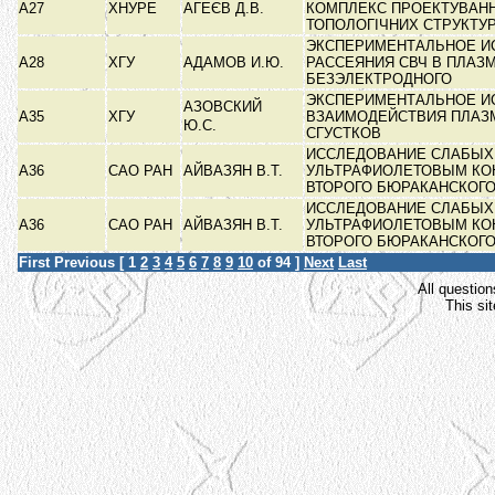
А27
ХНУРЕ
АГЕЄВ Д.В.
КОМПЛЕКС ПРОЕКТУВАН
ТОПОЛОГІЧНИХ СТРУКТУ
ЭКСПЕРИМЕНТАЛЬНОЕ И
А28
ХГУ
АДАМОВ И.Ю.
РАССЕЯНИЯ СВЧ В ПЛАЗ
БЕЗЭЛЕКТРОДНОГО
ЭКСПЕРИМЕНТАЛЬНОЕ И
АЗОВСКИЙ
А35
ХГУ
ВЗАИМОДЕЙСТВИЯ ПЛАЗ
Ю.С.
СГУСТКОВ
ИССЛЕДОВАНИЕ СЛАБЫХ 
А36
САО РАН
АЙВАЗЯН В.Т.
УЛЬТРАФИОЛЕТОВЫМ КО
ВТОРОГО БЮРАКАНСКОГ
ИССЛЕДОВАНИЕ СЛАБЫХ 
А36
САО РАН
АЙВАЗЯН В.Т.
УЛЬТРАФИОЛЕТОВЫМ КО
ВТОРОГО БЮРАКАНСКОГ
First
Previous
[
1
2
3
4
5
6
7
8
9
10
of 94 ]
Next
Last
All question
This si