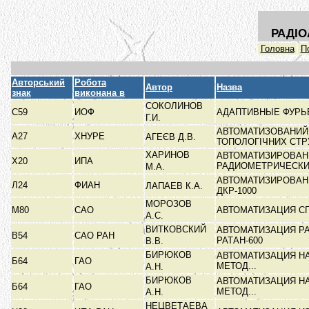
РАДІО
Головна
П
Авторський
Робота
Автор
Назва
знак
виконана в
СОКОЛИНОВ
С59
ИОФ
АДАПТИВНЫЕ ФУРЬ
Г.И.
АВТОМАТИЗОВАНИЙ
А27
ХНУРЕ
АГЕЄВ Д.В.
ТОПОЛОГІЧНИХ СТ
ХАРИНОВ
АВТОМАТИЗИРОВАН
Х20
ИПА
РАДИОМЕТРИЧЕСК
М.А.
АВТОМАТИЗИРОВАН
Л24
ФИАН
ЛАПАЕВ К.А.
ДКР-1000
МОРОЗОВ
М80
САО
АВТОМАТИЗАЦИЯ С
А.С.
ВИТКОВСКИЙ
АВТОМАТИЗАЦИЯ Р
В54
САО РАН
РАТАН-600
В.В.
БИРЮКОВ
АВТОМАТИЗАЦИЯ Н
Б64
ГАО
МЕТОД...
А.Н.
БИРЮКОВ
АВТОМАТИЗАЦИЯ Н
Б64
ГАО
МЕТОД...
А.Н.
НЕЦВЕТАЕВА