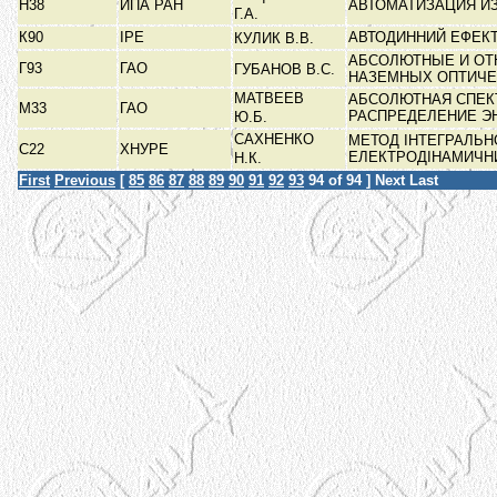
Н38
ИПА РАН
АВТОМАТИЗАЦИЯ И
Г.А.
К90
ІРЕ
АВТОДИННИЙ ЕФЕКТ
КУЛИК В.В.
АБСОЛЮТНЫЕ И ОТ
Г93
ГАО
ГУБАНОВ В.С.
НАЗЕМНЫХ ОПТИЧ
МАТВЕЕВ
АБСОЛЮТНАЯ СПЕК
М33
ГАО
РАСПРЕДЕЛЕНИЕ Э
Ю.Б.
САХНЕНКО
МЕТОД ІНТЕГРАЛЬН
С22
ХНУРЕ
ЕЛЕКТРОДІНАМИЧ
Н.К.
First
Previous
[
85
86
87
88
89
90
91
92
93
94
of 94 ]
Next
Last