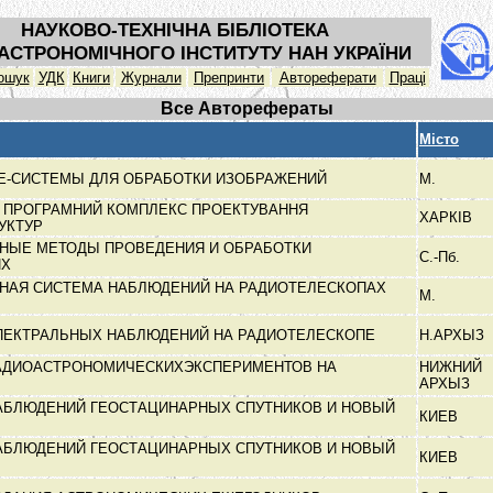
НАУКОВО-ТЕХНІЧНА БІБЛІОТЕКА
АСТРОНОМІЧНОГО ІНСТИТУТУ НАН УКРАЇНИ
ошук
УДК
Книги
Журнали
Препринти
Автореферати
Праці
Все Авторефераты
Місто
Е-СИСТЕМЫ ДЛЯ ОБРАБОТКИ ИЗОБРАЖЕНИЙ
М.
 ПРОГРАМНИЙ КОМПЛЕКС ПРОЕКТУВАННЯ
ХАРКІВ
РУКТУР
НЫЕ МЕТОДЫ ПРОВЕДЕНИЯ И ОБРАБОТКИ
С.-Пб.
ИХ
НАЯ СИСТЕМА НАБЛЮДЕНИЙ НА РАДИОТЕЛЕСКОПАХ
М.
ПЕКТРАЛЬНЫХ НАБЛЮДЕНИЙ НА РАДИОТЕЛЕСКОПЕ
Н.АРХЫЗ
АДИОАСТРОНОМИЧЕСКИХЭКСПЕРИМЕНТОВ НА
НИЖНИЙ
АРХЫЗ
АБЛЮДЕНИЙ ГЕОСТАЦИНАРНЫХ СПУТНИКОВ И НОВЫЙ
КИЕВ
АБЛЮДЕНИЙ ГЕОСТАЦИНАРНЫХ СПУТНИКОВ И НОВЫЙ
КИЕВ