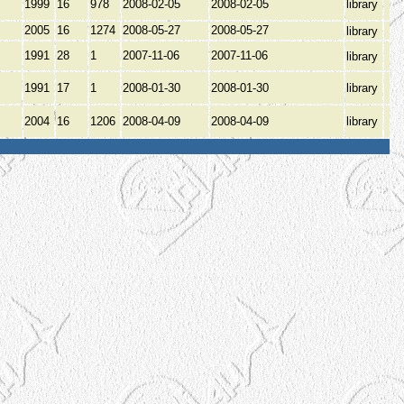
1999
16
978
2008-02-05
2008-02-05
library
2005
16
1274
2008-05-27
2008-05-27
library
1991
28
1
2007-11-06
2007-11-06
library
1991
17
1
2008-01-30
2008-01-30
library
2004
16
1206
2008-04-09
2008-04-09
library