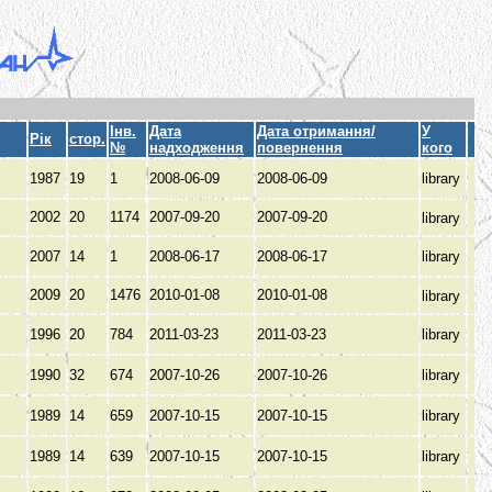
Інв.
Дата
Дата отримання/
У
Рік
стор.
№
надходження
повернення
кого
1987
19
1
2008-06-09
2008-06-09
library
2002
20
1174
2007-09-20
2007-09-20
library
2007
14
1
2008-06-17
2008-06-17
library
2009
20
1476
2010-01-08
2010-01-08
library
1996
20
784
2011-03-23
2011-03-23
library
1990
32
674
2007-10-26
2007-10-26
library
1989
14
659
2007-10-15
2007-10-15
library
1989
14
639
2007-10-15
2007-10-15
library