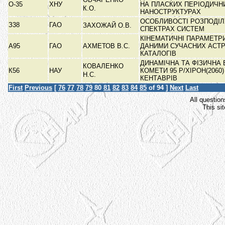
О-35
ХНУ
НА ПЛАСКИХ ПЕРІОДИЧН
К.О.
НАНОСТРУКТУРАХ
ОСОБЛИВОСТІ РОЗПОДІЛУ
З38
ГАО
ЗАХОЖАЙ О.В.
СПЕКТРАХ СИСТЕМ
КІНЕМАТИЧНІ ПАРАМЕТРИ
А95
ГАО
АХМЕТОВ В.С.
ДАНИМИ СУЧАСНИХ АСТ
КАТАЛОГІВ
ДИНАМІЧНА ТА ФІЗИЧНА
КОВАЛЕНКО
К56
НАУ
КОМЕТИ 95 Р/ХІРОН(2060
Н.С.
КЕНТАВРІВ
First
Previous
[
76
77
78
79
80
81
82
83
84
85
of 94 ]
Next
Last
All question
This si