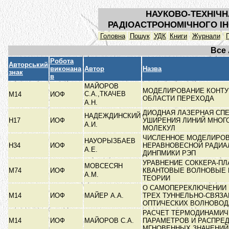
НАУКОВО-ТЕХНІЧН
РАДІОАСТРОНОМІЧНОГО ІН
Головна
Пошук
УДК
Книги
Журнали
Все
Робота
Авторський
виконана
Автор
Назва
знак
в
МАЙОРОВ
МОДЕЛИРОВАНИЕ КОНТУ
С.А.,ТКАЧЕВ
М14
ИОФ
ОБЛАСТИ ПЕРЕХОДА
А.Н.
ДИОДНАЯ ЛАЗЕРНАЯ СП
НАДЕЖДИНСКИЙ
Н17
ИОФ
УШИРЕНИЯ ЛИНИЙ МНОГ
А.И.
МОЛЕКУЛ
ЧИСЛЕННОЕ МОДЕЛИРО
НАУОРЫЗБАЕВ
Н34
ИОФ
НЕРАВНОВЕСНОЙ РАДИА
А.Е.
ДИНПМИКИ РЭП
УРАВНЕНИЕ СОККЕРА-ПЛ
МОВСЕСЯН
М74
ИОФ
КВАНТОВЫЕ ВОЛНОВЫЕ 
А.М.
ТЕОРИИ
О САМОПЕРЕКЛЮЧЕНИИ 
М14
ИОФ
МАЙЕР А.А.
ТРЕХ ТУННЕЛЬНО-СВЯЗ
ОПТИЧЕСКИХ ВОЛНОВО
РАСЧЕТ ТЕРМОДИНАМИЧ
М14
ИОФ
МАЙОРОВ С.А.
ПАРАМЕТРОВ И РАСПРЕ
МГНОВЕННЫХ ЗНАЧЕНИ