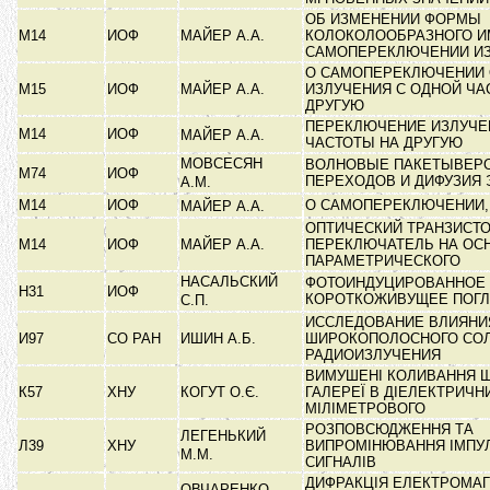
ОБ ИЗМЕНЕНИИ ФОРМЫ
М14
ИОФ
МАЙЕР А.А.
КОЛОКОЛООБРАЗНОГО И
САМОПЕРЕКЛЮЧЕНИИ И
О САМОПЕРЕКЛЮЧЕНИИ 
М15
ИОФ
МАЙЕР А.А.
ИЗЛУЧЕНИЯ С ОДНОЙ ЧА
ДРУГУЮ
ПЕРЕКЛЮЧЕНИЕ ИЗЛУЧЕ
М14
ИОФ
МАЙЕР А.А.
ЧАСТОТЫ НА ДРУГУЮ
МОВСЕСЯН
ВОЛНОВЫЕ ПАКЕТЫВЕР
М74
ИОФ
ПЕРЕХОДОВ И ДИФУЗИЯ
А.М.
М14
ИОФ
О САМОПЕРЕКЛЮЧЕНИИ,
МАЙЕР А.А.
ОПТИЧЕСКИЙ ТРАНЗИСТО
М14
ИОФ
МАЙЕР А.А.
ПЕРЕКЛЮЧАТЕЛЬ НА ОС
ПАРАМЕТРИЧЕСКОГО
НАСАЛЬСКИЙ
ФОТОИНДУЦИРОВАННОЕ
Н31
ИОФ
КОРОТКОЖИВУЩЕЕ ПОГ
С.П.
ИССЛЕДОВАНИЕ ВЛИЯНИ
И97
СО РАН
ИШИН А.Б.
ШИРОКОПОЛОСНОГО СО
РАДИОИЗЛУЧЕНИЯ
ВИМУШЕНІ КОЛИВАННЯ 
К57
ХНУ
КОГУТ О.Є.
ГАЛЕРЕЇ В ДІЕЛЕКТРИЧ
МІЛІМЕТРОВОГО
РОЗПОВСЮДЖЕННЯ ТА
ЛЕГЕНЬКИЙ
Л39
ХНУ
ВИПРОМІНЮВАННЯ ІМПУ
М.М.
СИГНАЛІВ
ДИФРАКЦІЯ ЕЛЕКТРОМАГ
ОВЧАРЕНКО