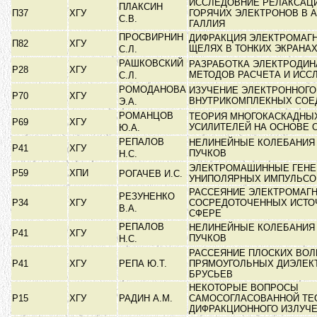
ИССЛЕДОВНИЕ РЕЛАКСАЦ
ПЛАКСИН
П37
ХГУ
ГОРЯЧИХ ЭЛЕКТРОНОВ В 
С.В.
ГАЛЛИЯ
ПРОСВИРНИН
ДИФРАКЦИЯ ЭЛЕКТРОМАГН
П82
ХГУ
ЩЕЛЯХ В ТОНКИХ ЭКРАНА
С.Л.
РАШКОВСКИЙ
РАЗРАБОТКА ЭЛЕКТРОДИ
Р28
ХГУ
МЕТОДОВ РАСЧЕТА И ИС
С.Л.
РОМОДАНОВА
ИЗУЧЕНИЕ ЭЛЕКТРОННОГО
Р70
ХГУ
ВНУТРИКОМПЛЕКНЫХ СОЕ
Э.А.
РОМАНЦОВ
ТЕОРИЯ МНОГОКАСКАДНЫ
Р69
ХГУ
УСИЛИТЕЛЕЙ НА ОСНОВЕ
Ю.А.
РЕПАЛОВ
НЕЛИНЕЙНЫЕ КОЛЕБАНИЯ
Р41
ХГУ
ПУЧКОВ
Н.С.
ЭЛЕКТРОМАШИННЫЕ ГЕНЕ
Р59
ХПИ
РОГАЧЕВ И.С.
УНИПОЛЯРНЫХ ИМПУЛЬС
РАССЕЯНИЕ ЭЛЕКТРОМАГ
РЕЗУНЕНКО
Р34
ХГУ
СОСРЕДОТОЧЕННЫХ ИСТО
В.А.
СФЕРЕ
РЕПАЛОВ
НЕЛИНЕЙНЫЕ КОЛЕБАНИЯ
Р41
ХГУ
ПУЧКОВ
Н.С.
РАССЕЯНИЕ ПЛОСКИХ ВОЛ
Р41
ХГУ
РЕПА Ю.Т.
ПРЯМОУГОЛЬНЫХ ДИЭЛЕК
БРУСЬЕВ
НЕКОТОРЫЕ ВОПРОСЫ
Р15
ХГУ
РАДИН А.М.
САМОСОГЛАСОВАННОЙ ТЕ
ДИФРАКЦИОННОГО ИЗЛУЧ