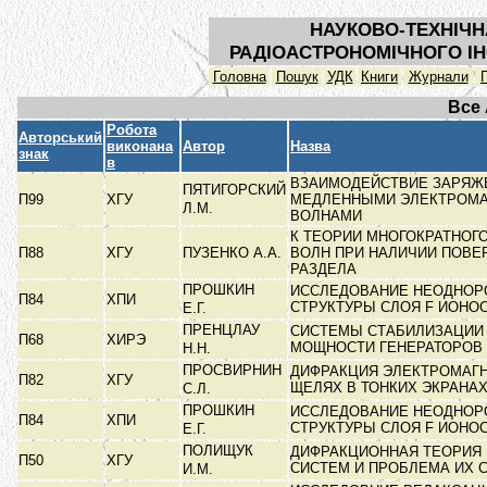
НАУКОВО-ТЕХНІЧН
РАДІОАСТРОНОМІЧНОГО ІН
Головна
Пошук
УДК
Книги
Журнали
Все
Робота
Авторський
виконана
Автор
Назва
знак
в
ВЗАИМОДЕЙСТВИЕ ЗАРЯЖЕ
ПЯТИГОРСКИЙ
П99
ХГУ
МЕДЛЕННЫМИ ЭЛЕКТРОМ
Л.М.
ВОЛНАМИ
К ТЕОРИИ МНОГОКРАТНОГ
П88
ХГУ
ПУЗЕНКО А.А.
ВОЛН ПРИ НАЛИЧИИ ПОВЕ
РАЗДЕЛА
ПРОШКИН
ИССЛЕДОВАНИЕ НЕОДНОР
П84
ХПИ
СТРУКТУРЫ СЛОЯ F ИОН
Е.Г.
ПРЕНЦЛАУ
СИСТЕМЫ СТАБИЛИЗАЦИИ
П68
ХИРЭ
МОЩНОСТИ ГЕНЕРАТОРОВ
Н.Н.
ПРОСВИРНИН
ДИФРАКЦИЯ ЭЛЕКТРОМАГН
П82
ХГУ
ЩЕЛЯХ В ТОНКИХ ЭКРАНА
С.Л.
ПРОШКИН
ИССЛЕДОВАНИЕ НЕОДНОР
П84
ХПИ
СТРУКТУРЫ СЛОЯ F ИОН
Е.Г.
ПОЛИЩУК
ДИФРАКЦИОННАЯ ТЕОРИЯ
П50
ХГУ
СИСТЕМ И ПРОБЛЕМА ИХ 
И.М.