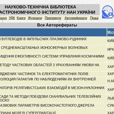
НАУКОВО-ТЕХНІЧНА БІБЛІОТЕКА
АСТРОНОМІЧНОГО ІНСТИТУТУ НАН УКРАЇНИ
ошук
УДК
Книги
Журнали
Препринти
Автореферати
Праці
Все Авторефераты
Міс
ВУГЛЕВОДІВ В ІМПУЛЬСНИХ ПЛАЗМОВО-РІДИННИХ
КИЇ
 СРЕДНЕМАСШТАБНЫХ ИОНОСФЕРНЫХ ВОЛНОВЫХ
ИР
ИЩЕННЯ ЕФЕКТИВНОСТІ СИСТЕМИ УПРАВЛІННЯ КОСМІЧНИМИ
КИЇ
ЕТОДУ ЧАСТКОВИХ ОБЛАСТЕЙ З УРАХУВАННЯМ УМОВИ НА
ХАР
ЯДЖЕНИХ ЧАСТИНОК ТА ЄЛЕКТРОМАГНІТНИХ ПОЛІВ
ХАР
ВОЛЮЦИЯ ГАЛАКТИК ПО НАБЛЮДЕНИЯМ ИХ ВНУТРЕННЕЙ
Н.
АТОРІВ РЕЛЯТИВІСТСЬКИХ ВЗАЄМОДІЙ В МЕЗОН-НУКЛОННИХ
ХАР
САДИ ТА МЕТОДИ ПОБУДОВИ СКАНУВАЛЬНИХ ТЕЛЕВІЗІЙНИХ
ЛЬ
РОСКО
ЛАЗМОВИХ ПАРАМЕТРІВ ВИСОКОЧАСТОТНОГО ДЖЕРЕЛА
СУ
РИЧНІ МОДЕЛІ СУПЕРГРАВІТАЦІЇ
ХАР