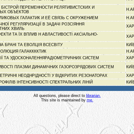
 БІСТРОЙ ПЕРЕМЕННОСТИ РЕЛЯТИВИСТСКИХ И
Н.
НЫХ ОБЪЕКТОВ
ЛИКОВЫХ ГАЛАКТИК И ЕЁ СВЯЗЬ С ОКРУЖЕНИЕМ
Н.
ЧНОЇ РЕГУЛЯРИЗАЦІЇ В ЗАДАЧІ РОЗСІЯННЯ
ХАР
ТНИХ ХВИЛЬ
ЕКТИ ТА ЇХ ВПЛИВ Н АВЛАСТИВОСТІ АКСІАЛЬНО-
ХАР
НА БРАНІ ТА ЕВОЛЦІЯ ВСЕСВІТУ
КИЇ
ВОЛЮЦИЯ ГАЛАККККТИК
Н.
ІЇ ТА УДОСКОНАЛЕННЯРАДІОМЕТРИЧНИХ СИСТЕМ
ХАР
ИВОСТІ ПЛАЗМИ ДИНАМІЧНИХ ГАЗОРОЗРЯДОВИХ СИСТЕМ
КИЇ
ЕТРИЧНІ НЕОДНРІДНОСТІ У ВІДКРИТИХ РЕЗОНАТОРАХ
ХАР
ОФІЛІВ ІНТЕНСИВНОСТІ СПЕКТРАЛЬНИХ ЛІНІЙ
КИЇ
All questions, please direct to
librarian.
This site is maintained by
me.