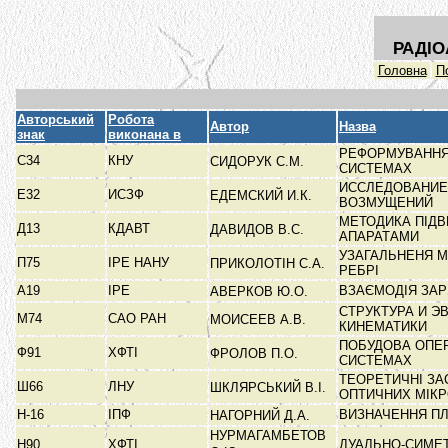
РАДІО
Головна
П
Авторський
Робота
Автор
Назва
знак
виконана в
РЕФОРМУВАННЯ 
С34
КНУ
СИДОРУК С.М.
СИСТЕМАХ
ИССЛЕДОВАНИЕ
Е32
ИСЗФ
ЕДЕМСКИЙ И.К.
ВОЗМУЩЕНИЙ
МЕТОДИКА ПІДВ
Д13
КДАВТ
ДАВИДОВ В.С.
АПАРАТАМИ
УЗАГАЛЬНЕНЯ М
П75
ІРЕ НАНУ
ПРИКОЛОТІН С.А.
РЕБРІ
А19
ІРЕ
ВЗАЄМОДІЯ ЗАР
АВЕРКОВ Ю.О.
СТРУКТУРА И Э
М74
САО РАН
МОИСЕЕВ А.В.
КИНЕМАТИКИ
ПОБУДОВА ОПЕР
Ф91
ХФТІ
ФРОЛОВ П.О.
СИСТЕМАХ
ТЕОРЕТИЧНІ ЗА
Ш66
ЛНУ
ШКЛЯРСЬКИЙ В.І.
ОПТИЧНИХ МІК
Н-16
ІПФ
ВИЗНАЧЕННЯ П
НАГОРНИЙ Д.А.
НУРМАГАМБЕТОВ
Н90
ХФТІ
ДУАЛЬНО-СИМЕТ