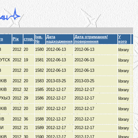
Інв.
Дата
Дата отримання/
У
то
Рік
стор.
№
надходження
повернення
кого
В
2012
20
1580
2012-06-13
2012-06-13
library
КУТСК
2012
19
1581
2012-06-13
2012-06-13
library
В
2012
20
1582
2012-06-13
2012-06-13
library
КІВ
2012
20
1583
2013-03-25
2013-03-25
library
КІВ
2012
32
1585
2012-12-17
2012-12-17
library
АРХЫЗ
2012
29
1586
2012-12-17
2012-12-17
library
КІВ
2012
20
1587
2012-12-17
2012-12-17
library
ВІВ
2012
36
1588
2012-12-17
2012-12-17
library
МИ
2012
21
1589
2012-12-17
2012-12-17
library
КІВ
2012
30
1590
2012-12-17
2012-12-17
library