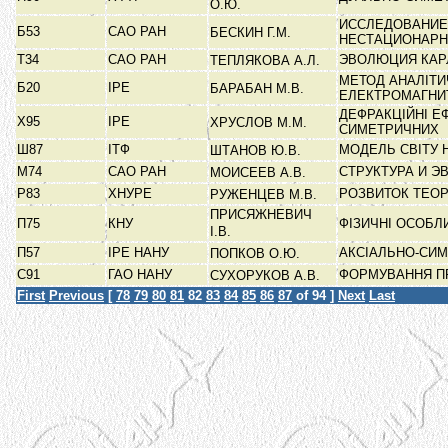
О.Ю.
ИССЛЕДОВАНИЕ
Б53
САО РАН
БЕСКИН Г.М.
НЕСТАЦИОНАР
Т34
САО РАН
ЭВОЛЮЦИЯ КАР
ТЕПЛЯКОВА А.Л.
МЕТОД АНАЛІТИ
Б20
ІРЕ
БАРАБАН М.В.
ЕЛЕКТРОМАГНИ
ДЕФРАКЦІЙНІ ЕФ
Х95
ІРЕ
ХРУСЛОВ М.М.
СИМЕТРИЧНИХ
Ш87
ІТФ
МОДЕЛЬ СВІТУ 
ШТАНОВ Ю.В.
М74
САО РАН
СТРУКТУРА И Э
МОИСЕЕВ А.В.
Р83
ХНУРЕ
РОЗВИТОК ТЕОР
РУЖЕНЦЕВ М.В.
ПРИСЯЖНЕВИЧ
П75
КНУ
ФІЗИЧНІ ОСОБЛ
І.В.
П57
ІРЕ НАНУ
АКСІАЛЬНО-СИМ
ПОПКОВ О.Ю.
С91
ГАО НАНУ
ФОРМУВАННЯ ПР
СУХОРУКОВ А.В.
First
Previous
[
78
79
80
81
82
83
84
85
86
87
of 94 ]
Next
Last