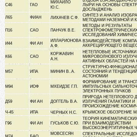
БУДОВА ВЗАЭМОДЫЮЧОЪ 
МИХАЙЛО
С46
ГАО
ЛЫРИ НА ОСНОВЫ СПЕКТ
Ю.С.
ДОСЛЫДЖЕНЬ
СИНТЕЗ И АНАЛИЗ ИЗОБР
Л65
ФИАН
ЛИХАЧЕВ С.Ф.
МЕТОДАМИ НАЗЕМНОЙ И 
МЕТОДЫ И РЕЗУЛЬТАТЫ
П16
САО
ПАНЧУК В.Е.
СПЕКТРОФОМЕТРИЧЕСКИ
ИССЛЕДОВАНИЙ ХИМИЧЕС
ИЛЛАРИОНОВА
ВЗАИМОДЕЙСТВИЕ КОМПА
И44
ФИ АН
АККРЕЦИРУЮЩЕГО ВЕЩЕ
А.Ф.
НЕТЕПЛОВЫЕ ИСТОЧНИКИ
КОРЖАВИН
К66
САО
МИКРОВОЛНОВОГО ИЗЛУЧ
А.Н.
АКТИВНЫХ ОБЛАСТЕЙ НА
СТРУКТУРНО-ФУНКЦИОНА
М57
ИПА
МИНИН В..А.
СОСТОЯНИЯ И ТЕНДЕНЦИЙ
АСТОНОМИИ
ФОРМИРОВАНИЕ И ТРАНС
М94
ИОФ
МХЕИДЗЕ Г.П.
ИМПУЛЬСНЫХ СИЛЬНОТО
ЭЛЕКТРОННЫХ ПУЧКОВ
ПРИРОДА НЕТЕПЛОВОГО 
Д59
ФИ АН
ДОГГЕЛЬ В.А.
ИЗЛУЧЕНИЯ ГАЛАКТИКИ И
ПРОИСХОЖДЕНИЕ КОСМИ
Ч-45
ИПА
КРЫМСКОЕ ОБОЗРЕНИЕ 
ЧЕРНЫХ Н.С.
ТЕОРИЯ КИНЕМАТИЧЕСКИ
Г96
ФИ АН
ГУСЬКОВ С.Ю.
ПРИ ВЗАИМОДЕЙСТВИИ
ВЫСОКОЭНЕРГИТИЧНЫХ 
МОВСЕСЯН
СПЕКТРАЛЬНЫЕ ИССЛЕДО
М74
БАО