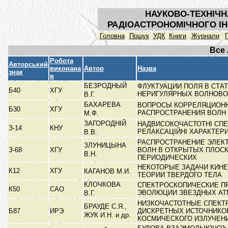
НАУКОВО-ТЕХНІЧН
РАДІОАСТРОНОМІЧНОГО ІН
Головна
Пошук
УДК
Книги
Журнали
Все
Робота
Авторський
виконана
Автор
Назва
знак
в
БЕЗРОДНЫЙ
ФЛУКТУАЦИИ ПОЛЯ В СТА
Б40
ХГУ
НЕРИГУЛЯРНЫХ ВОЛНОВ
В.Г.
БАХАРЕВА
ВОПРОСЫ КОРРЕЛЯЦИОН
Б30
ХГУ
РАСПРОСТРАНЕНИЯ ВОЛН
М.Ф.
ЗАГОРОДНІЙ
НАДВИСОКОЧАСТОТНІ СПЕК
З-14
КНУ
РЕЛАКСАЦІЙНІ ХАРАКТЕР
В.В.
РАСПРОСТРАНЕНИЕ ЭЛЕК
ЗЛУНИЦЫНА
З-68
ХГУ
ВОЛН В ОТКРЫТЫХ ПЛОС
В.Н.
ПЕРИОДИЧЕСКИХ
НЕКОТОРЫЕ ЗАДАЧИ КИН
К12
ХГУ
КАГАНОВ М.И.
ТЕОРИИ ТВЕРДОГО ТЕЛА
КЛОЧКОВА
СПЕКТРОСКОПИЧЕСКИЕ П
К50
САО
ЭВОЛЮЦИИ ЗВЕЗДНЫХ А
В.Г.
НИЗКОЧАСТОТНЫЕ СПЕКТ
БРАУДЕ С.Я.,
Б87
ИРЭ
ДИСКРЕТНЫХ ИСТОЧНИКО
ЖУК И.Н. и др.
КОСМИЧЕСКОГО ИЗЛУЧЕН