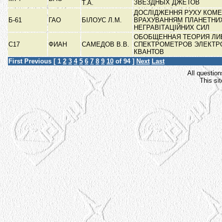
ЗВЕЗДНЫХ ДЖЕТОВ
Т.А.
ДОСЛІДЖЕННЯ РУХУ КОМЕ
Б-61
ГАО
БІЛОУС Л.М.
ВРАХУВАННЯМ ПЛАНЕТНИХ 
НЕГРАВІТАЦІЙНИХ СИЛ
ОБОБЩЕННАЯ ТЕОРИЯ Л
С17
ФИАН
САМЕДОВ В.В.
СПЕКТРОМЕТРОВ ЭЛЕКТРО
КВАНТОВ
First
Previous
[
1
2
3
4
5
6
7
8
9
10
of 94 ]
Next
Last
All question
This si