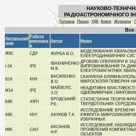
НАУКОВО-ТЕХНІЧН
РАДІОАСТРОНОМІЧНОГО ІН
Головна
Пошук
УДК
Книги
Журнали
Все
Робота
Авторський
виконана
Автор
Назва
знак
в
МОДЕЛЮВАННЯ ХВИЛЬОВИХ
Ж91
СДУ
ЖУРБА В.О.
ЕЛЕКТРОДИНАМІЧНИХ СИ
ДРОБОВІ ОПЕРАТОРИ В ЗА
ІВАХНИЧЕНКО
І-24
ІРЕ
ВИПРОМІНЮВАННЯ ТА ДИФР
М.В.
ЕЛЕКТРОМАГНІТНИХ ХВИЛ
ВАСИЛЕНКО
СКАНУЮЧА БЛИЖНЬОПОЛЬ
В19
КНУ
МІКРОСКОПІЯ ПОВЕРХНІ Н
В.О.
МАЙЗЕЛІС
НЕАДИТИВНІ ВЛАСТИВОСТІ
М14
ІРЕ
ОДНОВИМІРНИХ ІЗИНГОВИ
З.О.
БРОДСЬКИЙ
СТАТИСТИЧНА ТЕОРІЯ ФРА
Б88
ХФТІ
ТВЕРДОТІЛЬНИХ СЕРЕДО
Р.Є.
ИССЛЕДОВАНИЕ ВРЕМЕНИ 
А95
НУУ
АХУНОВ Т.А.
ЄФФЕКТА МИКРОЛИНЗИРОВ
ИЗБРАННЫХ
ИССЛЕДОВАНИЕ НАБЛЮДА
ИХСАНОВ
И95
САО
ПРОЯВЛЕНИЙ КОМПАКТНЫ
Н.Р.
ОБЪЕКТОВ