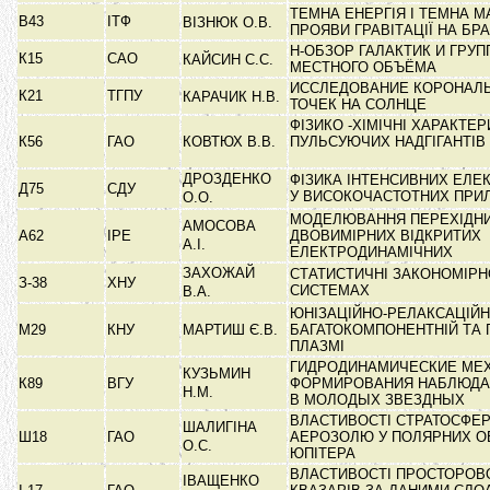
ТЕМНА ЕНЕРГІЯ І ТЕМНА М
В43
ІТФ
ВІЗНЮК О.В.
ПРОЯВИ ГРАВІТАЦІЇ НА БР
Н-ОБЗОР ГАЛАКТИК И ГРУП
К15
САО
КАЙСИН С.С.
МЕСТНОГО ОБЪЁМА
ИССЛЕДОВАНИЕ КОРОНАЛ
К21
ТГПУ
КАРАЧИК Н.В.
ТОЧЕК НА СОЛНЦЕ
ФІЗИКО -ХІМІЧНІ ХАРАКТЕ
К56
ГАО
КОВТЮХ В.В.
ПУЛЬСУЮЧИХ НАДГІГАНТІВ 
ДРОЗДЕНКО
ФІЗИКА ІНТЕНСИВНИХ ЕЛЕ
Д75
СДУ
У ВИСОКОЧАСТОТНИХ ПРИ
О.О.
МОДЕЛЮВАННЯ ПЕРЕХІДНИ
АМОСОВА
А62
ІРЕ
ДВОВИМІРНИХ ВІДКРИТИХ
А.І.
ЕЛЕКТРОДИНАМІЧНИХ
ЗАХОЖАЙ
СТАТИСТИЧНІ ЗАКОНОМІРН
З-38
ХНУ
СИСТЕМАХ
В.А.
ЮНІЗАЦІЙНО-РЕЛАКСАЦІЙН
М29
КНУ
МАРТИШ Є.В.
БАГАТОКОМПОНЕНТНІЙ ТА 
ПЛАЗМІ
ГИДРОДИНАМИЧЕСКИЕ МЕ
КУЗЬМИН
К89
ВГУ
ФОРМИРОВАНИЯ НАБЛЮДА
Н.М.
В МОЛОДЫХ ЗВЕЗДНЫХ
ВЛАСТИВОСТІ СТРАТОСФЕ
ШАЛИГІНА
Ш18
ГАО
АЕРОЗОЛЮ У ПОЛЯРНИХ О
О.С.
ЮПІТЕРА
ВЛАСТИВОСТІ ПРОСТОРОВ
ІВАЩЕНКО