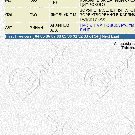
І-17
ГАО
КВАЗАРІВ ЗА ДАНИМИ СЛО
Г.Ю.
ЦИФРОВОГО
ЗОРЯНЕ НАСЕЛЕННЯ ТА ІС
Я26
ГАО
ЯКОБЧУК Т.М.
ЗОРЕУТВОРЕННЯ В КАРЛИ
ГАЛАКТИКАХ
АРХИПОВ
ПРОБЛЕМА ПОИСКА РАЗУМ
А87
РИНАН
ЛУНЕ
А.В.
First
Previous
[
84
85
86
87
88
89
90
91
92
93
of 94 ]
Next
Last
All question
This si