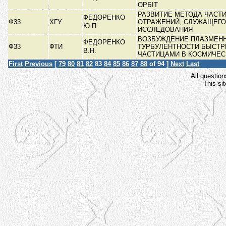
ОРБІТ
РАЗВИТИЕ МЕТОДА ЧАСТ
ФЕДОРЕНКО
Ф33
ХГУ
ОТРАЖЕНИЙ, СЛУЖАЩЕГО
Ю.П.
ИССЛЕДОВАНИЯ
ВОЗБУЖДЕНИЕ ПЛАЗМЕН
ФЕДОРЕНКО
Ф33
ФТИ
ТУРБУЛЕНТНОСТИ БЫСТ
В.Н.
ЧАСТИЦАМИ В КОСМИЧЕС
First
Previous
[
79
80
81
82
83
84
85
86
87
88
of 94 ]
Next
Last
All question
This si