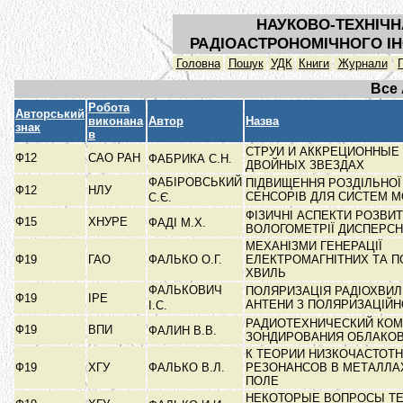
НАУКОВО-ТЕХНІЧН
РАДІОАСТРОНОМІЧНОГО ІН
Головна
Пошук
УДК
Книги
Журнали
Все
Робота
Авторський
виконана
Автор
Назва
знак
в
СТРУИ И АККРЕЦИОННЫЕ 
Ф12
САО РАН
ФАБРИКА С.Н.
ДВОЙНЫХ ЗВЕЗДАХ
ФАБІРОВСЬКИЙ
ПІДВИЩЕННЯ РОЗДІЛЬНОЇ
Ф12
НЛУ
СЕНСОРІВ ДЛЯ СИСТЕМ М
С.Є.
ФІЗИЧНІ АСПЕКТИ РОЗВИТ
Ф15
ХНУРЕ
ФАДІ М.Х.
ВОЛОГОМЕТРІЇ ДИСПЕРС
МЕХАНІЗМИ ГЕНЕРАЦІЇ
Ф19
ГАО
ФАЛЬКО О.Г.
ЕЛЕКТРОМАГНІТНИХ ТА П
ХВИЛЬ
ФАЛЬКОВИЧ
ПОЛЯРИЗАЦІЯ РАДІОХВИЛЬ
Ф19
ІРЕ
АНТЕНИ З ПОЛЯРИЗАЦІЙ
І.С.
РАДИОТЕХНИЧЕСКИЙ КОМ
Ф19
ВПИ
ФАЛИН В.В.
ЗОНДИРОВАНИЯ ОБЛАКОВ
К ТЕОРИИ НИЗКОЧАСТОТ
Ф19
ХГУ
ФАЛЬКО В.Л.
РЕЗОНАНСОВ В МЕТАЛЛА
ПОЛЕ
НЕКОТОРЫЕ ВОПРОСЫ Т