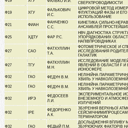
Ф19
ХГУ
ФАЛЬКО И.И.
СВЕРХПРОВОДИМОСТИ
ЦИФРОВОЙ МЕТОД ИЗМЕР
ФАЛЬКОВИЧ
Ф19
ХГУ
ФЛУКТУАЦИЙ ФАЗЫ И ЕГО
И.С.
ИСПОЛЬЗОВАНИЕ
ФАНЧЕНКО
КИНЕТИКА СИЛЬНО-НЕРА
Ф21
ФИАН
АНСАМБЛЕЙ ПРОСТЕЙШИ
С.С.
НВЧ ДІАГНОСТІКА СТРУКТ
Ф25
ХДТУ
ФАР Р.С.
УПОРЯДКОВАНИХ ОБЛАСТ
НАПІВПРОВІДНИКАХ
ФОТОМЕТРИЧЕСКОЕ И СП
ФАТХУЛЛИН
Ф27
САО
ИССЛЕДОВАНИЯ РОДИТЕ
Т.А.
ГАЛАКТИК
ИССЛЕДОВАНИЕ МОДЕЛЕ
ФАТКУЛЛИН
Ф27
ТГУ
ЯВЛЕНИЙ В ОБЛАСТИ F И
М.Н.
ИОНОСФЕРЕ
НЕЛІНІЙНА ПАРАМЕТРИЧН
Ф32
ГАО
ФЕДУН В.М.
ХВИЛЬ У НАВКОЛОЗЕМНІЙ
НЕЛІНІЙНА ПАРАМЕТРИЧН
Ф32
ГАО
ФЕДУН В.М.
ХВИЛЬ У НАВКОЛОЗЕМНІЙ
ЭКСПЕРИМЕНТАЛЬНОЕ И
ФЕДОСЕЕВ
Ф32
ИРЭ
ВНЕЗЕМНОГО И АТМОСФЕ
Л.И.
ИЗЛУЧЕНИЙ
ЗБУРЕННЯ ВЕРХНЬОЇ АТ
ФЕДОРЕНКО
Ф32
ІРЕ
СЕЙСМІЧНИМИПРОЦЕСАМ
А.К.
ТЕРМІНАТОРОМ
ДОСЛЫДЖЕННЯ ВПЛИВУ 
Ф32
ГАО
ФЕДЫЙ П.М.
ЗБУРЮЮЧИХ ФАКТОРІВ Н