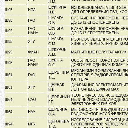
Л.М.
ШУЙГИНА
ИСПОЛЬЗОВАНИЕ VLBI И SLR
Ш95
ИПА
ДЛЯ ОПРЕДЕЛЕНИЯ ПВЗ, КО
Н.В.
ШУЛЬГА
ВИЗНАЧЕННЯ ПОЛОЖЕНЬ НЕБ
Ш95
ГАО
ДО 15 ІЗ СПОСТЕРЕЖЕНЬ
О.В.
ШУЛЬГА
ГАО
ВИЗНАЧЕННЯ ПОЛОЖЕНЬ НЕБ
Ш95
НАНУ
ДО 15 ІЗ СПОСТЕРЕЖЕНЬ
О.В
ШУЛЬГА
РОЗПОВСЮДЖЕННЯ ЕЛЕКТРО
Ш95
ХГУ
ХВИЛЬ У НЕРЕГУЛЯРНИХ КО
С.М.
ШУКУРОВ
Ш95
ФИАН
МАГНИТНЫЕ ПОЛЯ ГАЛАКТИК
А.М.
ШУБІНА
ГАО
ОСОБЛИВОСТІ КОРОТКОПЕРІ
Ш95
НАНУ
ДОВГОПЕРІОДИЧНИХ КОМЕТ 
О.С.
МЕХАНІЗМИ ФОРМУВАННЯ ДИ
ЩЕРБІНІНА
Щ61
ГАО
СПЕКТРІВ S-РАДІОВИПРОМІ
Т.Є.
ЮПІТЕРА
ЩЕРБАК
ДИФРАКЦИЯ ЭЛЕКТРОМАГНИТ
Щ61
ХГУ
ЛЕНТОЧНЫХ ДИФРАГМАХ
В.В.
ТЕОРЕТИЧЕСКОЕ ИССЛЕДОВ
ЩЕРБИНИН
Щ64
САО
НЕЛИНЕЙНОГО ВЗАИМОДЕЙС
Г.П.
ЭЛЕКТРОННЫХ ПУЧКОВ
ЩЕРБИНА
МЕТОДОЛОГІЯ ПОБУДОВИ АН
Щ64
НАУ
РАДІОМОНТОРІНГУ З ФЕЛЬТ
О.А.
ИССЛЕДОВАНИЕ ГИДРАТАЦИИ
ЩЕГОЛЕВА
Щ94
МГУ
БИОПОЛИМЕРОВ МЕТОДОМ С
Т.Ю.