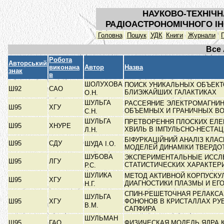
НАУКОВО-ТЕХНІЧН
РАДІОАСТРОНОМІЧНОГО ІН
Головна
Пошук
УДК
Книги
Журнали
Все
Робота
Авторський
виконана
Автор
Назва
знак
в
ШОЛУХОВА
ПОИСК УНИКАЛЬНЫХ ОБЪЕКТ
Ш92
САО
БЛИЭЖАЙШИХ ГАЛАКТИКАХ
О.Н.
ШУЛЬГА
РАССЕЯНИЕ ЭЛЕКТРОМАГНИН
Ш95
ХГУ
ОБЪЕМНЫХ И ГРАНИЧНЫХ В
С.Н.
ШУЛЬГА
ПРЕТВОРЕННЯ ПЛОСКИХ ЕЛЕ
Ш95
ХНУРЕ
ХВИЛЬ В ІМПУЛЬСНО-НЕСТА
Л.Н.
БІФУРКАЦІЙНИЙ АНАЛІЗ КЛА
Ш95
СДУ
ШУДА І.О.
МОДЕЛЕЙ ДИНАМІКИ ТВЕРДО
ШУБОВА
ЭКСПЕРИМЕНТАЛЬНЫЕ ИССЛ
Ш95
ЛГУ
СТАТИСТИЧЕСКИХ ХАРАКТЕР
Р.С.
ШУЛИКА
МЕТОД АКТИВНОЙ КОРПУСКУ
Ш95
ХГУ
ДИАГНОСТИКИ ПЛАЗМЫ И ЕГ
Н.Г.
СПИН-РЕШЕТОЧНАЯ РЕЛАКСА
ШУЛЬГА
Ш95
ХГУ
ФОНОНОВ В КРИСТАЛЛАХ РУ
В.М.
САПФИРА
ШУЛЬМАН
Ш95
ГАО
ФИЗИЧЕСКАЯ МОДЕЛЬ ЯДРА