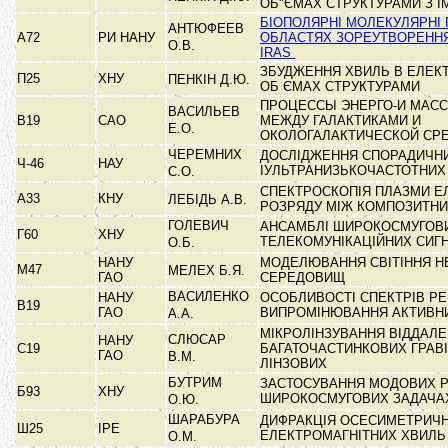
ОБ"ЄМАХ СТРУКТУРАМИ З
БІОПОЛЯРНІ МОЛЕКУЛЯРНІ 
АНТЮФЕЕВ
А72
РИ НАНУ
ОБЛАСТЯХ ЗОРЕУТВОРЕННЯ 
О.В.
IRAS
ЗБУДЖЕННЯ ХВИЛЬ В ЕЛЕК
П25
ХНУ
ПЕНКІН Д.Ю.
ОБ ЄМАХ СТРУКТУРАМИ
ПРОЦЕССЫ ЭНЕРГО-И МАС
ВАСИЛЬЕВ
В19
САО
МЕЖДУ ГАЛАКТИКАМИ И
Е.О.
ОКОЛОГАЛАКТИЧЕСКОЙ СР
ЧЕРЕМНИХ
ДОСЛІДЖЕННЯ СПОРАДИЧН
Ч-46
НАУ
ІУЛЬТРАНИЗЬКОЧАСТОТНИ
С.О.
СПЕКТРОСКОПІЯ ПЛАЗМИ Е
А33
КНУ
ЛЕБІДЬ А.В.
РОЗРЯДУ МІЖ КОМПОЗИТН
ГОЛЕВИЧ
АНСАМБЛІ ШИРОКОСМУГОВ
Г60
ХНУ
ТЕЛЕКОМУНІКАЦІЙНИХ СИГ
О.Б.
НАНУ
МОДЕЛЮВАННЯ СВІТІННЯ Н
М47
МЕЛЕХ Б.Я.
ГАО
СЕРЕДОВИЩ
ВАСИЛЕНКО
НАНУ
ОСОБЛИВОСТІ СПЕКТРІВ РЕ
В19
ГАО
ВИПРОМІНЮВАННЯ АКТИВ
А.А.
МІКРОЛІНЗУВАННЯ ВІДДАЛ
СЛЮСАР
НАНУ
С19
БАГАТОЧАСТИНКОВИХ ГРАВІ
ГАО
В.М.
ЛІНЗОВИХ
БУТРИМ
ЗАСТОСУВАННЯ МОДОВИХ Р
Б93
ХНУ
ШИРОКОСМУГОВИХ ЗАДАЧ
О.Ю.
ШАРАБУРА
ДИФРАКЦІЯ ОСЕСИМЕТРИЧ
Ш25
ІРЕ
ЕЛЕКТРОМАГНІТНИХ ХВИЛЬ
О.М.