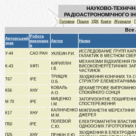
НАУКОВО-ТЕХНІЧН
РАДІОАСТРОНОМІЧНОГО ІН
Головна
Пошук
УДК
Книги
Журнали
Все
Робота
Авторський
виконана
Автор
Назва
знак
в
ИССЛЕДОВАНИЕ ГРУПП КА
У-44
САО РАН
УКЛЕИН Р.И.
ГАЛАКТИК В МЕСТНОМ СВ
МЕХАНІЗМИ ВІДХИЛЕННЯ ПУ
КИРИЛЛІН
К-43
ХФТІ
ВИСОКОЕНЕРГЕТИЧНИХ ЗА
І.В.
ЧАСТИНОК
ТРИЩУК
ЗБУДЖЕННЯ КОНІЧНИХ ТА 
Т67
ІРЕ
СТРУКТУР ЕЛЕМЕНТАРНИМ
О.Б.
КОВАЛЬ
ДЕКАМЕТРОВЕ ВИПРОМІНЮ
К56
ХНУ
СПОКІЙНОГО СОНЦЯ
А.О.
МИЦЕНКО
ЗАГОРИЗОНТНЕ ПОШИРЕННЯ
М 70
ІРЕ
СПОСТЕРЕЖЕННЯ
І.М.
КАЛІНІЧЕНКО
МІЖПЛАНЕТНІ МЕРЕХТІННЯ
К17
ХНУ
ДЖЕРЕЛ
М.М.
ПОЛЕВОЙ
ЕЛЕКТРОМАГНІТНІ ВЛАСТИВ
П50
ІРЕ
ОДНООСНИХ ГІРОТРОПНИХ 
С.Ю.
ЗБУДЖЕННЯ В ЕЛЕКТРОДИН
П25
ХНУ
ПЕНКІН Д.Ю.