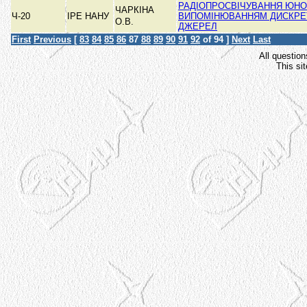
РАДІОПРОСВІЧУВАННЯ ЮН
ЧАРКІНА
Ч-20
ІРЕ НАНУ
ВИПОМІНЮВАННЯМ ДИСКРЕ
О.В.
ДЖЕРЕЛ
First
Previous
[
83
84
85
86
87
88
89
90
91
92
of 94 ]
Next
Last
All question
This si