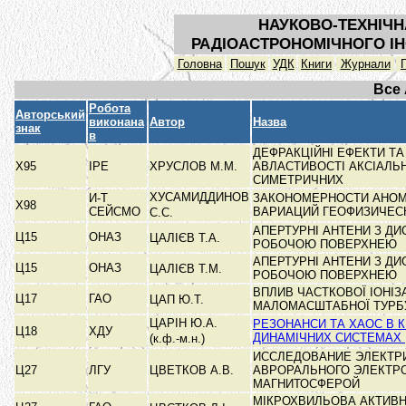
НАУКОВО-ТЕХНІЧН
РАДІОАСТРОНОМІЧНОГО ІН
Головна
Пошук
УДК
Книги
Журнали
Все
Робота
Авторський
виконана
Автор
Назва
знак
в
ДЕФРАКЦІЙНІ ЕФЕКТИ ТА
Х95
ІРЕ
ХРУСЛОВ М.М.
АВЛАСТИВОСТІ АКСІАЛЬ
СИМЕТРИЧНИХ
ХУСАМИДДИНОВ
И-Т
ЗАКОНОМЕРНОСТИ АНО
Х98
СЕЙСМО
ВАРИАЦИЙ ГЕОФИЗИЧЕС
С.С.
АПЕРТУРНІ АНТЕНИ З Д
Ц15
ОНАЗ
ЦАЛІЄВ Т.А.
РОБОЧОЮ ПОВЕРХНЕЮ
АПЕРТУРНІ АНТЕНИ З Д
Ц15
ОНАЗ
ЦАЛІЄВ Т.М.
РОБОЧОЮ ПОВЕРХНЕЮ
ВПЛИВ ЧАСТКОВОЇ ІОНІЗ
Ц17
ГАО
ЦАП Ю.Т.
МАЛОМАСШТАБНОЇ ТУРБ
ЦАРІН Ю.А.
РЕЗОНАНСИ ТА ХАОС В К
Ц18
ХДУ
ДИНАМІЧНИХ СИСТЕМАХ
(к.ф.-м.н.)
ИССЛЕДОВАНИЕ ЭЛЕКТР
Ц27
ЛГУ
ЦВЕТКОВ А.В.
АВРОРАЛЬНОГО ЭЛЕКТР
МАГНИТОСФЕРОЙ
МІКРОХВИЛЬОВА АКТИВН