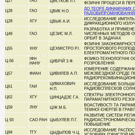
Ц27
ГАО
ЦВЄТКОВ Л.І.
ФІЗИЧНІ ПРОЦЕСИ В ПЕР
ДО ТЕОРІЇ ДИНАМІЧНИХ С
Ц28
ГАО
ЦВИК Н.О.
РАДІОВИПРОМІНЮВАННЯ
ИССЛЕДОВАНИЕ ИМПУЛЬ
Ц28
ХГУ
ЦВЫК А.И.
ДИФРАКЦИОННОГО ИЗЛУ
РАЗРАБОТКА И ПРИМЕН
Ц49
ГАО
ЦЕЗИС М.Л.
ЧИСЛЕННЫХ МЕТОДОВ О
ОРБИТ В ЗАДАЧАХ
ФІЗИЧНІ ЗАКОНОМІРНОСТ
Ц55
ХНУ
ЦЕХМІСТРО Р.І.
ПРОСТОРОВОГО РОЗПОД
ЕЛЕКТРОМАГНІТНОГО П
ІФН
ФІЗИКО-ТЕХНОЛОГІЧНІ 
Ц-56
ЦИБРІЙ З.Ф.
НАНУ
РОЗРОБЛЕННЯ
ИЗМЕРЕНИЕ СОДЕРЖАНИ
Ц57
ФИАН
ЦИВИЛЕВ А.П.
МЕЖЗВЕЗДНОЙ СРЕДЕ П
РАДИОРЕКОМБИНАЦИО
ЦИМАХОВИЧ
ИССЛЕДОВАНИЕ БОЛЬШ
Ц61
ГАИ
РАДИОВСПЛЕСКОВ СОЛ
Н.П.
СПЕКТРЫ ЭЛЕКТРОННОГ
Ц62
ХГУ
ЦИНЦАДЗЕ Г.А.
ПАРАМАГНИТНОГО РЕЗО
ВОАСТИВОСТІ ТА ПАРАМ
Ц59
ЛНУ
ЦІЖ М.Б.
ТЕМНОЇ ЄНЕРГВЇ В ГРАВ
РАЗВИТИЕ СИСТЕМ РЕГИ
Ц 93
САО РАН
ЦЫБУЛЕВ П.Г.
РАДИОАСТРОНОМИЧЕСКИ
ПОВЫШЕНИЕ
ИССЛЕДОВАНИЕ РАСПОС
Ц94
ТГУ
ЦЫДЫПОВ Ч.Ц.
УСЛОВИЯХ ГОРИСТОЙ М