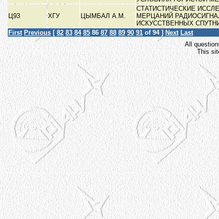
СТАТИСТИЧЕСКИЕ ИССЛ
Ц93
ХГУ
ЦЫМБАЛ А.М.
МЕРЦАНИЙ РАДИОСИГНА
ИСКУССТВЕННЫХ СПУТН
First
Previous
[
82
83
84
85
86
87
88
89
90
91
of 94 ]
Next
Last
All question
This si