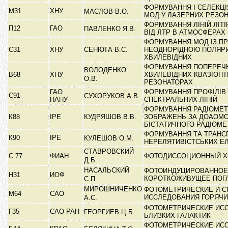
ФОРМУВАННЯ І СЕЛЕКЦ
М31
ХНУ
МАСЛОВ В.О.
МОД У ЛАЗЕРНИХ РЕЗО
ФОРМУВАННЯ ЛІНІЙ ЛІТІ
П12
ГАО
ПАВЛЕНКО Я.В.
ВІД ЛТР В АТМОСФЕРАХ 
ФОРМУВАННЯ МОД ІЗ П
С31
ХНУ
СЕНЮТА В.С.
НЕОДНОРІДНОЮ ПОЛЯРИ
ХВИЛЕВІДНИХ
ФОРМУВАННЯ ПОПЕРЕЧ
ВОЛОДЕНКО
В68
ХНУ
ХВИЛЕВІДНИХ КВАЗІОП
О.В.
РЕЗОНАТОРАХ
ГАО
ФОРМУВАННЯ ПРОФІЛІВ 
С91
СУХОРУКОВ А.В.
НАНУ
СПЕКТРАЛЬНИХ ЛІНІЙ
ФОРМУВАННЯ РАДІОМЕ
К88
ІРЕ
КУДРЯШОВ В.В.
ЗОБРАЖЕНЬ ЗА ДОАОМ
БІСТАТИЧНОГО РАДІОМ
ФОРМУВАННЯ ТА ТРАНС
К90
ІРЕ
КУЛЕШОВ О.М.
НЕРЕЛЯТИВІСТСЬКИХ Е
СТАВРОВСКИЙ
С 77
ФИАН
ФОТОДИССОЦИОННЫЙ X
Д.Б.
НАСАЛЬСКИЙ
ФОТОИНДУЦИРОВАННОЕ
Н31
ИОФ
КОРОТКОЖИВУЩЕЕ ПО
С.П.
МИРОШНИЧЕНКО
ФОТОМЕТРИЧЕСКИЕ И 
М64
САО
ИССЛЕДОВАНИЯ ГОРЯЧИ
А.С.
ФОТОМЕТРИЧЕСКИЕ ИС
Г35
САО РАН
ГЕОРГИЕВ Ц.Б.
БЛИЗКИХ ГАЛАКТИК
ФОТОМЕТРИЧЕСКИЕ ИС