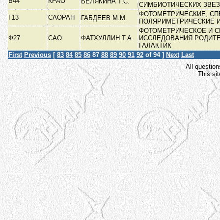
Б44
КРАО
БЕЛЯКИНА Т.С.
СИМБИОТИЧЕСКИХ ЗВЕ
ФОТОМЕТРИЧЕСКИЕ, СП
Г13
САОРАН
ГАБДЕЕВ М.М.
ПОЛЯРИМЕТРИЧЕСКИЕ 
ФОТОМЕТРИЧЕСКОЕ И С
Ф27
САО
ФАТХУЛЛИН Т.А.
ИССЛЕДОВАНИЯ РОДИТ
ГАЛАКТИК
First
Previous
[
83
84
85
86
87
88
89
90
91
92
of 94 ]
Next
Last
All question
This si