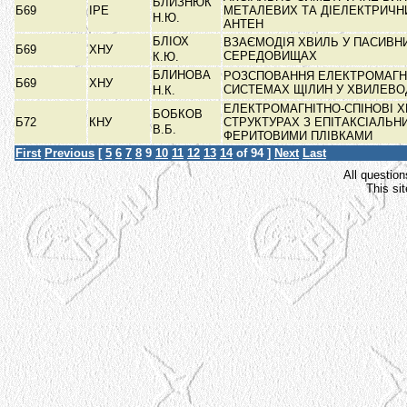
БЛИЗНЮК
Б69
ІРЕ
МЕТАЛЕВИХ ТА ДІЕЛЕКТРИЧН
Н.Ю.
АНТЕН
БЛІОХ
ВЗАЄМОДІЯ ХВИЛЬ У ПАСИВН
Б69
ХНУ
СЕРЕДОВИЩАХ
К.Ю.
БЛИНОВА
РОЗСПОВАННЯ ЕЛЕКТРОМАГН
Б69
ХНУ
СИСТЕМАХ ЩІЛИН У ХВИЛЕВ
Н.К.
ЕЛЕКТРОМАГНІТНО-СПІНОВІ Х
БОБКОВ
Б72
КНУ
СТРУКТУРАХ З ЕПІТАКСІАЛЬН
В.Б.
ФЕРИТОВИМИ ПЛІВКАМИ
First
Previous
[
5
6
7
8
9
10
11
12
13
14
of 94 ]
Next
Last
All question
This si