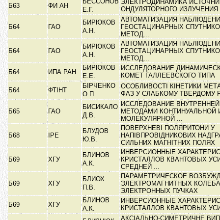
БЕССОНОВ
ЭЛЕКТРОДИНАМИКА ИСТОЧНИ
Б63
ФИ АН
ОНДУЛЯТОРНОГО ИЗЛУЧЕНИЯ
Е.Г.
АВТОМАТИЗАЦИЯ НАБЛЮДЕН
БИРЮКОВ
Б64
ГАО
ГЕОСТАЦИНАРНЫХ СПУТНИКО
А.Н.
МЕТОД...
АВТОМАТИЗАЦИЯ НАБЛЮДЕН
БИРЮКОВ
Б64
ГАО
ГЕОСТАЦИНАРНЫХ СПУТНИКО
А.Н.
МЕТОД...
БИРЮКОВ
ИССЛЕДОВАНИЕ ДИНАМИЧЕС
Б64
ИПА РАН
КОМЕТ ГАЛЛЕЕВСКОГО ТИПА
Е.Е.
БІРЧЕНКО
ОСОБЛИВОСТІ КІНЕТИКИ МЕТ
Б64
ФТІНТ
ФАЗ У СЛАБКОМУ ТВЕРДОМУ 
О.П.
ИССЛЕДОВАНИЕ ВНУТРЕННЕ
БИСИКАЛО
Б65
ГАО
МЕТОДАМИ КОНТИНУАЛЬНОЙ 
Д.В.
МОЛЕКУЛЯРНОЙ ...
ПОВЕРХНЕВІ ПОЛЯРИТОНИ У
БЛУДОВ
Б68
ІРЕ
НАПІВПРОВІДНИКОВИХ НАДГР
Ю.В.
СИЛЬНИХ МАГНІТНИХ ПОЛЯХ
ИНВЕРСИОННЫЕ ХАРАКТЕРИС
БЛИНОВ
Б69
ХГУ
КРИСТАЛЛОВ КВАНТОВЫХ УС
А.К.
СРЕДНЕЙ ...
ПАРАМЕТРИЧЕСКОЕ ВОЗБУЖ
БЛИОХ
Б69
ХГУ
ЭЛЕКТРОМАГНИТНЫХ КОЛЕБА
П.В.
ЭЛЕКТРОННЫХ ПУЧКАХ
БЛИНОВ
ИНВЕРСИОННЫЕ ХАРАКТЕРИС
Б69
ХГУ
КРИСТАЛЛОВ КВАНТОВЫХ УС
А.К.
АКСІАЛЬНО-СИМЕТРИЧНЕ ВИ