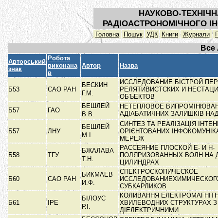
НАУКОВО-ТЕХНІЧН
РАДІОАСТРОНОМІЧНОГО ІН
Головна
Пошук
УДК
Книги
Журнали
Все
Робота
Авторський
виконана
Автор
Назва
знак
в
ИССЛЕДОВАНИЕ БІСТРОЙ ПЕ
БЕСКИН
Б53
САО РАН
РЕЛЯТИВИСТСКИХ И НЕСТАЦ
Г.М.
ОБЪЕКТОВ
БЕШЛЕЙ
НЕТЕПЛОВОЕ ВИПРОМІНЮВА
Б57
ГАО
АДІАБАТИЧНИХ ЗАЛИШКІВ НА
В.В.
СИНТЕЗ ТА РЕАЛІЗАЦІЯ ІНТЕН
БЕШЛЕЙ
Б57
ЛНУ
ОРІЄНТОВАНИХ ІНФОКОМУНІК
М.І.
МЕРЕЖ
РАССЕЯНИЕ ПЛОСКОЙ Е- И Н-
БЖАЛАВА
Б58
ТГУ
ПОЛЯРИЗОВАННЫХ ВОЛН НА Д
Т.Н.
ЦИЛИНДРАХ
СПЕКТРОСКОПИЧЕСКОЕ
БИКМАЕВ
Б60
САО РАН
ИССЛЕДОВАНИЕХИМИЧЕСКОГ
И.Ф.
СУБКАРЛИКОВ
КОЛИВАННЯ ЕЛЕКТРОМАГНІТН
БІЛОУС
Б61
ІРЕ
ХВИЛЕВОДНИХ СТРУКТУРАХ З
Р.І.
ДІЕЛЕКТРИЧНИМИ