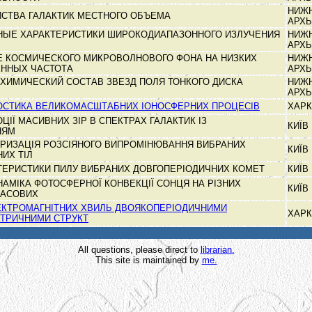
НИЖ
СТВА ГАЛАКТИК МЕСТНОГО ОБЪЕМА
АРХ
ЫЕ ХАРАКТЕРИСТИКИ ШИРОКОДИАПАЗОННОГО ИЗЛУЧЕНИЯ
НИЖ
АРХ
 КОСМИЧЕСКОГО МИКРОВОЛНОВОГО ФОНА НА НИЗКИХ
НИЖ
ЕННЫХ ЧАСТОТА
АРХ
 ХИМИЧЕСКИЙ СОСТАВ ЗВЕЗД ПОЛЯ ТОНКОГО ДИСКА
НИЖ
АРХ
НОСТИКА ВЕЛИКОМАСШТАБНИХ ІОНОСФЕРНИХ ПРОЦЕСІВ
ХАРК
ІЇ МАСИВНИХ ЗІР В СПЕКТРАХ ГАЛАКТИК ІЗ
КИЇВ
НЯМ
ЯРИЗАЦІЯ РОЗСІЯНОГО ВИПРОМІНЮВАННЯ ВИБРАНИХ
КИЇВ
ИХ ТІЛ
КТЕРИСТИКИ ПИЛУ ВИБРАНИХ ДОВГОПЕРІОДИЧНИХ КОМЕТ
КИЇВ
ІНАМІКА ФОТОСФЕРНОЇ КОНВЕКЦІЇ СОНЦЯ НА РІЗНИХ
КИЇВ
ЧАСОВИХ
ЕКТРОМАГНІТНИХ ХВИЛЬ ДВОЯКОПЕРІОДИЧНИМИ
ХАРК
КТРИЧНИМИ СТРУКТ
All questions, please direct to
librarian.
This site is maintained by
me.