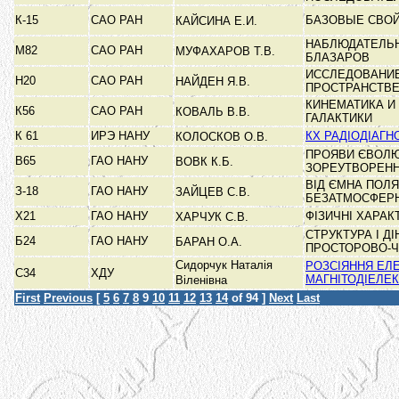
К-15
САО РАН
БАЗОВЫЕ СВОЙ
КАЙСИНА Е.И.
НАБЛЮДАТЕЛЬН
М82
САО РАН
МУФАХАРОВ Т.В.
БЛАЗАРОВ
ИССЛЕДОВАНИЕ
Н20
САО РАН
НАЙДЕН Я.В.
ПРОСТРАНСТВ
КИНЕМАТИКА И
К56
САО РАН
КОВАЛЬ В.В.
ГАЛАКТИКИ
К 61
ИРЭ НАНУ
КХ РАДІОДІАГ
КОЛОСКОВ О.В.
ПРОЯВИ ЄВОЛЮЦ
В65
ГАО НАНУ
ВОВК К.Б.
ЗОРЕУТВОРЕН
ВІД ЄМНА ПОЛ
З-18
ГАО НАНУ
ЗАЙЦЕВ С.В.
БЕЗАТМОСФЕРН
Х21
ГАО НАНУ
ФІЗИЧНІ ХАРА
ХАРЧУК С.В.
СТРУКТУРА І Д
Б24
ГАО НАНУ
БАРАН О.А.
ПРОСТОРОВО-
Сидорчук Наталія
РОЗСІЯННЯ ЕЛ
С34
ХДУ
МАГНІТОДІЕЛЕ
Віленівна
First
Previous
[
5
6
7
8
9
10
11
12
13
14
of 94 ]
Next
Last