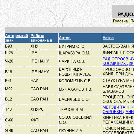
РАДІО
Головна
П
Авторський
Робота
Автор
Назва
знак
виконана в
Б93
ХНУ
ЗАСТОСУВАННЯ
БУТРИМ О.Ю.
Ш25
ІРЕ
ДИФРАКЦІЯ ОС
ШАРАБУРА О.М.
РАДІОПРОСВІЧ
Ч-20
ІРЕ НАНУ
ЧАРКІНА О.В.
КОСМІЧНИХ ДЖ
ВАРЯНИЦЯ-
ПРОСТОРОВО-Ч
В18
ІРЕ НАНУ
ХВИЛІ ПРИ ДИФ
РОЩУПКІНА Л.А.
К61
НАУ
СТРУКТУРА МЕ
КОЛОМІЄЦЬ С.В.
НАБЛЮДАТЕЛЬН
М92
САО РАН
МУФАХАРОВ Т.В.
БЛАЗАРОВ
ПРОЦЕССЫ ЭНЕ
В12
САО РАН
ВАСИЛЬЕВ Е.О.
ОКОЛОГАЛАКТ
МЕТОДИ ТА ІНФ
Т48
ХНУРЄ
ТКАЧОВ В.М.
ОБРОБКИ ДАНИ
СОКОЛОВСЬКИЙ
КІНЕТИКА ЕЛЕК
С-60
ХФТІ
РЕЛАКСАЦІЙНИ
С.О.
ПОИСК И ИССЛ
Я-49
САО РАН
ЯКУНИН И.А.
ПОСЛЕДОВАТЕ