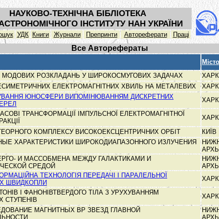
НАУКОВО-ТЕХНІЧНА БІБЛІОТЕКА
АСТРОНОМІЧНОГО ІНСТИТУТУ НАН УКРАЇНИ
ошук
УДК
Книги
Журнали
Препринти
Автореферати
Праці
Все Авторефераты
Міст
 МОДОВИХ РОЗКЛАДАНЬ У ШИРОКОСМУГОВИХ ЗАДАЧАХ
ХАРК
ЕСИМЕТРИЧНИХ ЕЛЕКТРОМАГНІТНИХ ХВИЛЬ НА МЕТАЛЕВИХ
ХАРК
УВАННЯ ЮНОСФЕРИ ВИПОМІНЮВАННЯМ ДИСКРЕТНИХ
ХАРК
ЕРЕЛ
АСОВІ ТРАНСФОРМАЦІЇ ІМПУЛЬСНОЇ ЕЛЕКТРОМАГНІТНОЇ
ХАРК
РАКЦІЇ
ТЕОРНОГО КОМПЛЕКСУ ВИСОКОЕКСЦЕНТРИЧНИХ ОРБІТ
КИЇВ
ЫЕ ХАРАКТЕРИСТИКИ ШИРОКОДИАПАЗОННОГО ИЗЛУЧЕНИЯ
НИЖ
АРХ
РГО- И МАССОБМЕНА МЕЖДУ ГАЛАКТИКАМИ И
НИЖ
ИЧЕСКОЙ СРЕДОЙ
АРХ
ОРМАЦІЙНА ТЕХНОЛОГІЯ ПЕРЕДАЧІ І ПАРАЛЕЛЬНОЇ
ХАРК
Х ШВИДКОПЛИ
ТОНІВ І ФАНОНІВТВЕРДОГО ТІЛА З УРУХУВАННЯМ
ХАРК
Х СТУПЕНІВ
ЕДОВАНИЕ МАГНИТНЫХ ВР ЗВЕЗД ГЛАВНОЙ
НИЖ
ЛЬНОСТИ
АРХ