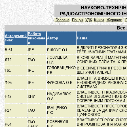
НАУКОВО-ТЕХНІЧН
РАДІОАСТРОНОМІЧНОГО ІН
Головна
Пошук
УДК
Книги
Журнали
Все
Робота
Авторський
виконана
Автор
Назва
знак
в
ВІДКРИТІ РЕЗОНАТОРИ З 
Б-61
ІРЕ
БІЛОУС О.І.
ГРЕБІНЧАТИМИ ГРАТКАМИ
ЛОЗИЦЬКА
ВІКОВІ ВАРІАЦІЇ МАГНІТН
Л72
ГАО
СОНЯЧНИХ ПЛЯМ ТА ЇХ П
Н.Й.
ГОЛОВАЩЕНКО
ВІСЕСИМЕТРИЧНІ РЕЗОНА
Г61
ІРЕ
ШЕПУЧОЇ ГАЛЕРЕЇ
Р.В.
ВЛАСНІ ТА ВИМУШЕНІ КО
Ф95
ІРЕ
ФУРСОВА О.В.
НЕОДНОРІДНИХ РЕЗОНАТ
СИСТЕМАХ
ВЛАСТИВОСТІ ПЛАЗМОВО-
НАДИБАЛЮК
Н42
КНУ
СИСТЕМ ЗІ ЗВОРОТНО-ВИ
О.А.
ПОПЕРЕЧНИМ ПОТОКАМИ
ВЛАСТИВОСТІ ПРОСТОРОВ
ІВАЩЕНКО
І-17
ГАО
КВАЗАРІВ ЗА ДАНИМИ СЛ
Г.Ю.
ЦИФРОВОГО
ВЛАСТИВОСТІ РОЗСІЯНОГ
РОЗЕНБУШ
ГАО
Р64
ВИПРОМІНЮВАННЯ МАЛИХ 
НАНУ
В.К.