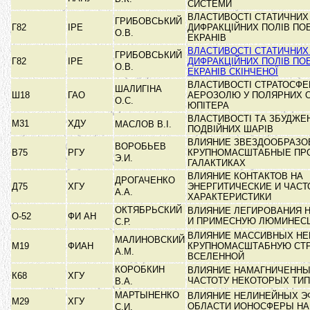
СИСТЕМИ
ВЛАСТИВОСТІ СТАТИЧНИХ
ГРИБОВСЬКИЙ
Г82
ІРЕ
ДИФРАКЦІЙНИХ ПОЛІВ ПО
О.В.
ЕКРАНІВ
ВЛАСТИВОСТІ СТАТИЧНИХ
ГРИБОВСЬКИЙ
Г82
ІРЕ
ДИФРАКЦІЙНИХ ПОЛІВ ПО
О.В.
ЕКРАНІВ СКІНЧЕНОЇ
ВЛАСТИВОСТІ СТРАТОСФЕ
ШАЛИГІНА
Ш18
ГАО
АЕРОЗОЛЮ У ПОЛЯРНИХ 
О.С.
ЮПІТЕРА
ВЛАСТИВОСТІ ТА ЗБУДЖЕ
М31
ХДУ
МАСЛОВ В.І.
ПОДВІЙНИХ ШАРІВ
ВЛИЯНИЕ ЗВЕЗДООБРАЗО
ВОРОБЬЕВ
В75
РГУ
КРУПНОМАСШТАБНЫЕ ПР
Э.И.
ГАЛАКТИКАХ
ВЛИЯНИЕ КОНТАКТОВ НА
ДРОГАЧЕНКО
Д75
ХГУ
ЭНЕРГИТИЧЕСКИЕ И ЧАС
А.А.
ХАРАКТЕРИСТИКИ
ОКТЯБРЬСКИЙ
ВЛИЯНИЕ ЛЕГИРОВАНИЯ 
О-52
ФИ АН
И ПРИМЕСНУЮ ЛЮМИНЕ
С.Р.
ВЛИЯНИЕ МАССИВНЫХ НЕ
МАЛИНОВСКИЙ
М19
ФИАН
КРУПНОМАСШТАБНУЮ СТР
А.М.
ВСЕЛЕННОЙ
КОРОБКИН
ВЛИЯНИЕ НАМАГНИЧЕННЫ
К68
ХГУ
ЧАСТОТУ НЕКОТОРЫХ ТИ
В.А.
МАРТЫНЕНКО
ВЛИЯНИЕ НЕЛИНЕЙНЫХ ЭФ
М29
ХГУ
ОБЛАСТИ ИОНОСФЕРЫ Н
С.И.