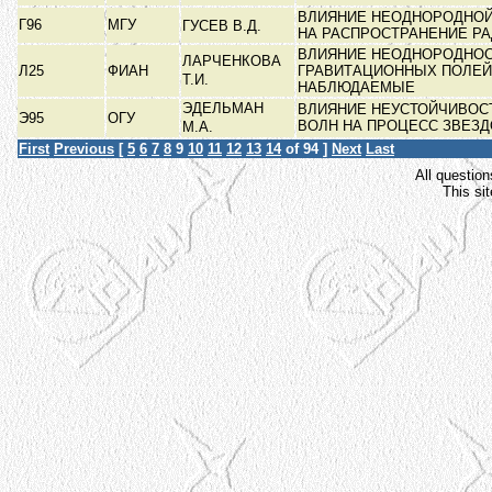
ВЛИЯНИЕ НЕОДНОРОДНО
Г96
МГУ
ГУСЕВ В.Д.
НА РАСПРОСТРАНЕНИЕ Р
ВЛИЯНИЕ НЕОДНОРОДНО
ЛАРЧЕНКОВА
Л25
ФИАН
ГРАВИТАЦИОННЫХ ПОЛЕЙ
Т.И.
НАБЛЮДАЕМЫЕ
ЭДЕЛЬМАН
ВЛИЯНИЕ НЕУСТОЙЧИВОС
Э95
ОГУ
ВОЛН НА ПРОЦЕСС ЗВЕЗ
М.А.
First
Previous
[
5
6
7
8
9
10
11
12
13
14
of 94 ]
Next
Last
All question
This si