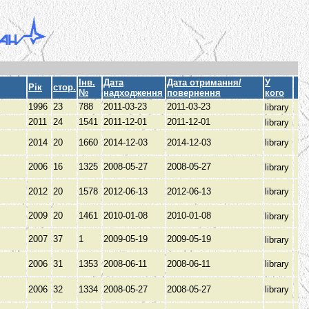
Інв.
Дата
Дата отримання/
У
Рік
стор.
№
надходження
повернення
кого
1996
23
788
2011-03-23
2011-03-23
library
2011
24
1541
2011-12-01
2011-12-01
library
2014
20
1660
2014-12-03
2014-12-03
library
2006
16
1325
2008-05-27
2008-05-27
library
2012
20
1578
2012-06-13
2012-06-13
library
2009
20
1461
2010-01-08
2010-01-08
library
2007
37
1
2009-05-19
2009-05-19
library
2006
31
1353
2008-06-11
2008-06-11
library
2006
32
1334
2008-05-27
2008-05-27
library