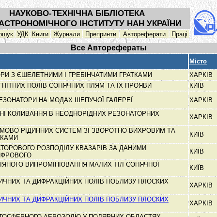
НАУКОВО-ТЕХНІЧНА БІБЛІОТЕКА
АСТРОНОМІЧНОГО ІНСТИТУТУ НАН УКРАЇНИ
ошук
УДК
Книги
Журнали
Препринти
Автореферати
Праці
Все Авторефераты
Місто
ОРИ З ЄШЕЛЕТНИМИ І ГРЕБІНЧАТИМИ ГРАТКАМИ
ХАРКІВ
АГНІТНИХ ПОЛІВ СОНЯЧНИХ ПЛЯМ ТА ЇХ ПРОЯВИ
КИЇВ
ЕЗОНАТОРИ НА МОДАХ ШЕПУЧОЇ ГАЛЕРЕЇ
ХАРКІВ
НІ КОЛИВАННЯ В НЕОДНОРІДНИХ РЕЗОНАТОРНИХ
ХАРКІВ
МОВО-РІДИННИХ СИСТЕМ ЗІ ЗВОРОТНО-ВИХРОВИМ ТА
КИЇВ
ОКАМИ
ТОРОВОГО РОЗПОДІЛУ КВАЗАРІВ ЗА ДАНИМИ
КИЇВ
ЦИФРОВОГО
ІЯНОГО ВИПРОМІНЮВАННЯ МАЛИХ ТІЛ СОНЯЧНОЇ
КИЇВ
ИЧНИХ ТА ДИФРАКЦІЙНИХ ПОЛІВ ПОБЛИЗУ ПЛОСКИХ
ХАРКІВ
ИЧНИХ ТА ДИФРАКЦІЙНИХ ПОЛІВ ПОБЛИЗУ ПЛОСКИХ
ХАРКІВ
АТОСФЕРНОГО АЕРОЗОЛЮ У ПОЛЯРНИХ ОБЛАСТЯХ