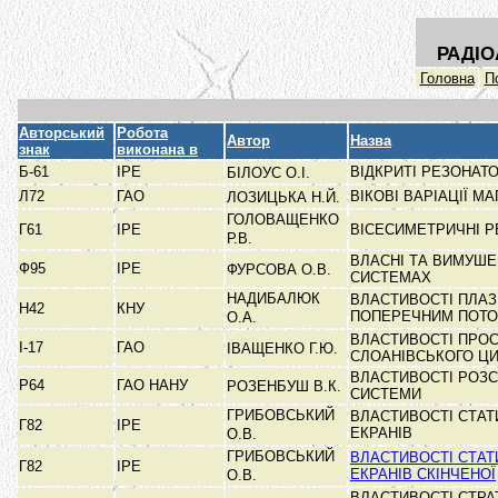
РАДІО
Головна
П
Авторський
Робота
Автор
Назва
знак
виконана в
Б-61
ІРЕ
ВІДКРИТІ РЕЗОНАТ
БІЛОУС О.І.
Л72
ГАО
ВІКОВІ ВАРІАЦІЇ М
ЛОЗИЦЬКА Н.Й.
ГОЛОВАЩЕНКО
Г61
ІРЕ
ВІСЕСИМЕТРИЧНІ Р
Р.В.
ВЛАСНІ ТА ВИМУШЕ
Ф95
ІРЕ
ФУРСОВА О.В.
СИСТЕМАХ
НАДИБАЛЮК
ВЛАСТИВОСТІ ПЛАЗ
Н42
КНУ
ПОПЕРЕЧНИМ ПОТ
О.А.
ВЛАСТИВОСТІ ПРОС
І-17
ГАО
ІВАЩЕНКО Г.Ю.
СЛОАНІВСЬКОГО 
ВЛАСТИВОСТІ РОЗС
Р64
ГАО НАНУ
РОЗЕНБУШ В.К.
СИСТЕМИ
ГРИБОВСЬКИЙ
ВЛАСТИВОСТІ СТАТ
Г82
ІРЕ
ЕКРАНІВ
О.В.
ГРИБОВСЬКИЙ
ВЛАСТИВОСТІ СТАТ
Г82
ІРЕ
ЕКРАНІВ СКІНЧЕНОЇ
О.В.
ВЛАСТИВОСТІ СТР