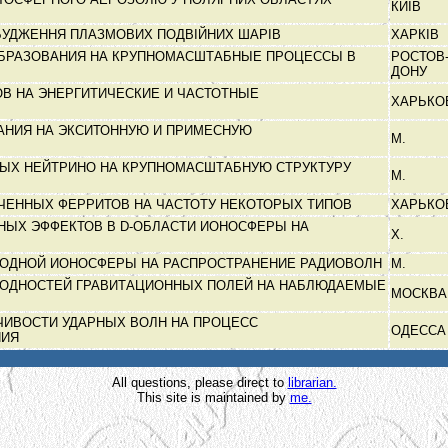
КИЇВ
ЗБУДЖЕННЯ ПЛАЗМОВИХ ПОДВІЙНИХ ШАРІВ
ХАРКІВ
БРАЗОВАНИЯ НА КРУПНОМАСШТАБНЫЕ ПРОЦЕССЫ В
РОСТОВ-
ДОНУ
ОВ НА ЭНЕРГИТИЧЕСКИЕ И ЧАСТОТНЫЕ
ХАРЬК
АНИЯ НА ЭКСИТОННУЮ И ПРИМЕСНУЮ
М.
ЫХ НЕЙТРИНО НА КРУПНОМАСШТАБНУЮ СТРУКТУРУ
М.
ЧЕННЫХ ФЕРРИТОВ НА ЧАСТОТУ НЕКОТОРЫХ ТИПОВ
ХАРЬК
НЫХ ЭФФЕКТОВ В D-ОБЛАСТИ ИОНОСФЕРЫ НА
Х.
ОДНОЙ ИОНОСФЕРЫ НА РАСПРОСТРАНЕНИЕ РАДИОВОЛН
М.
ОДНОСТЕЙ ГРАВИТАЦИОННЫХ ПОЛЕЙ НА НАБЛЮДАЕМЫЕ
МОСКВ
ЧИВОСТИ УДАРНЫХ ВОЛН НА ПРОЦЕСС
ОДЕСС
НИЯ
All questions, please direct to
librarian.
This site is maintained by
me.