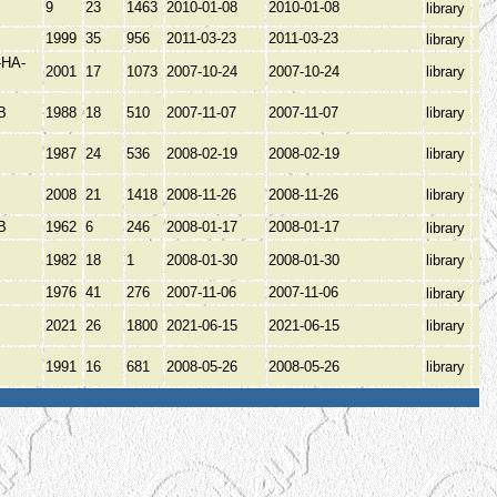
9
23
1463
2010-01-08
2010-01-08
library
1999
35
956
2011-03-23
2011-03-23
library
НА-
2001
17
1073
2007-10-24
2007-10-24
library
ОВ
1988
18
510
2007-11-07
2007-11-07
library
1987
24
536
2008-02-19
2008-02-19
library
2008
21
1418
2008-11-26
2008-11-26
library
ОВ
1962
6
246
2008-01-17
2008-01-17
library
1982
18
1
2008-01-30
2008-01-30
library
1976
41
276
2007-11-06
2007-11-06
library
А
2021
26
1800
2021-06-15
2021-06-15
library
А
1991
16
681
2008-05-26
2008-05-26
library