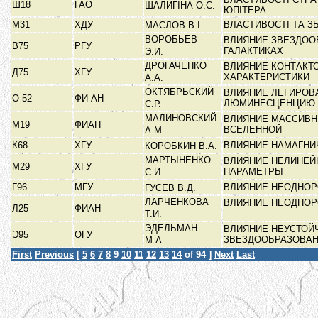
Ш18
ГАО
ШАЛИГІНА О.С.
ЮПІТЕРА
М31
ХДУ
ВЛАСТИВОСТІ ТА 
МАСЛОВ В.І.
ВОРОБЬЕВ
ВЛИЯНИЕ ЗВЕЗДОО
В75
РГУ
ГАЛАКТИКАХ
Э.И.
ДРОГАЧЕНКО
ВЛИЯНИЕ КОНТАКТ
Д75
ХГУ
ХАРАКТЕРИСТИКИ
А.А.
ОКТЯБРЬСКИЙ
ВЛИЯНИЕ ЛЕГИРОВ
О-52
ФИ АН
ЛЮМИНЕСЦЕНЦИЮ
С.Р.
МАЛИНОВСКИЙ
ВЛИЯНИЕ МАССИВН
М19
ФИАН
ВСЕЛЕННОЙ
А.М.
К68
ХГУ
ВЛИЯНИЕ НАМАГНИ
КОРОБКИН В.А.
МАРТЫНЕНКО
ВЛИЯНИЕ НЕЛИНЕЙ
М29
ХГУ
ПАРАМЕТРЫ
С.И.
Г96
МГУ
ВЛИЯНИЕ НЕОДНОР
ГУСЕВ В.Д.
ЛАРЧЕНКОВА
ВЛИЯНИЕ НЕОДНОР
Л25
ФИАН
Т.И.
ЭДЕЛЬМАН
ВЛИЯНИЕ НЕУСТОЙ
Э95
ОГУ
ЗВЕЗДООБРАЗОВА
М.А.
First
Previous
[
5
6
7
8
9
10
11
12
13
14
of 94 ]
Next
Last