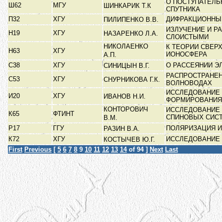
О ПОСТУПАТЕЛ
Ш62
МГУ
ШИНКАРИК Т.К
СПУТНИКА
П32
ХГУ
ДИФРАКЦИОННЫ
ПИЛИПЕНКО В.В.
ИЗЛУЧЕНИЕ И Р
Н19
ХГУ
НАЗАРЕНКО Л.А.
СЛОИСТЫМИ
НИКОЛАЕНКО
К ТЕОРИИ СВЕР
Н63
ХГУ
ИОНОСФЕРА
А.П.
C38
ХГУ
О РАССЕЯНИИ Э
СИНИЦЫН В.Г.
РАСПРОСТРАНЕН
С53
ХГУ
СНУРНИКОВА Г.К.
ВОЛНОВОДАХ
ИССЛЕДОВАНИЕ 
И20
ХГУ
ИВАНОВ Н.И.
ФОРМИРОВАНИ
КОНТОРОВИЧ
ИССЛЕДОВАНИЕ 
К65
ФТИНТ
СПИНОВЫХ СИС
В.М.
Р17
ГГУ
ПОЛЯРИЗАЦИЯ И
РАЗИН В.А.
К72
ХГУ
ИССЛЕДОВАНИЕ
КОСТЫЧЕВ Ю.Г.
First
Previous
[
5
6
7
8
9
10
11
12
13
14
of 94 ]
Next
Last