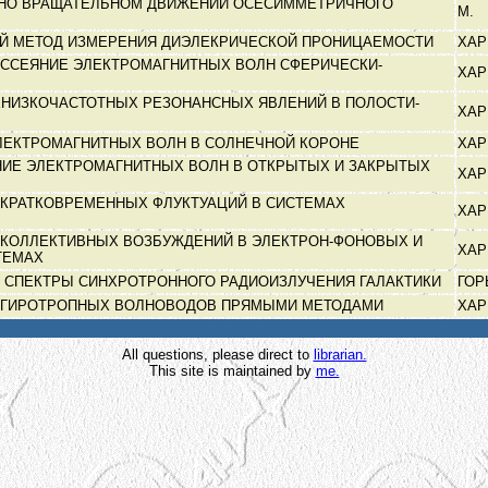
ЬНО ВРАЩАТЕЛЬНОМ ДВИЖЕНИИ ОСЕСИММЕТРИЧНОГО
М.
Й МЕТОД ИЗМЕРЕНИЯ ДИЭЛЕКРИЧЕСКОЙ ПРОНИЦАЕМОСТИ
ХА
АССЕЯНИЕ ЭЛЕКТРОМАГНИТНЫХ ВОЛН СФЕРИЧЕСКИ-
ХА
ХНИЗКОЧАСТОТНЫХ РЕЗОНАНСНЫХ ЯВЛЕНИЙ В ПОЛОСТИ-
ХА
ЛЕКТРОМАГНИТНЫХ ВОЛН В СОЛНЕЧНОЙ КОРОНЕ
ХА
ИЕ ЭЛЕКТРОМАГНИТНЫХ ВОЛН В ОТКРЫТЫХ И ЗАКРЫТЫХ
ХА
КРАТКОВРЕМЕННЫХ ФЛУКТУАЦИЙ В СИСТЕМАХ
ХА
Я
КОЛЛЕКТИВНЫХ ВОЗБУЖДЕНИЙ В ЭЛЕКТРОН-ФОНОВЫХ И
ХА
ТЕМАХ
 СПЕКТРЫ СИНХРОТРОННОГО РАДИОИЗЛУЧЕНИЯ ГАЛАКТИКИ
ГОР
 ГИРОТРОПНЫХ ВОЛНОВОДОВ ПРЯМЫМИ МЕТОДАМИ
ХА
All questions, please direct to
librarian.
This site is maintained by
me.