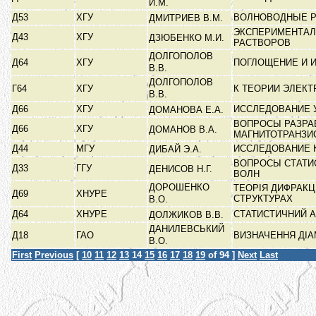
И.М.
Д53
ХГУ
ВОЛНОВОДНЫЕ 
ДМИТРИЕВ В.М.
ЭКСПЕРИМЕНТАЛ
Д43
ХГУ
ДЗЮБЕНКО М.И.
РАСТВОРОВ
ДОЛГОПОЛОВ
Д64
ХГУ
ПОГЛОЩЕНИЕ И 
В.В.
ДОЛГОПОЛОВ
Г64
ХГУ
К ТЕОРИИ ЭЛЕК
В.В.
Д66
ХГУ
ИССЛЕДОВАНИЕ 
ДОМАНОВА Е.А.
ВОПРОСЫ РАЗРА
Д66
ХГУ
ДОМАНОВ В.А.
МАГНИТОТРАНЗИ
Д44
МГУ
ИССЛЕДОВАНИЕ 
ДИБАЙ Э.А.
ВОПРОСЫ СТАТИ
Д33
ГГУ
ДЕНИСОВ Н.Г.
ВОЛН
ДОРОШЕНКО
ТЕОРІЯ ДИФРАКЦ
Д69
ХНУРЕ
СТРУКТУРАХ
В.О.
Д64
ХНУРЕ
СТАТИСТИЧНИЙ 
ДОЛЖИКОВ В.В.
ДАНИЛЕВСЬКИЙ
Д18
ГАО
ВИЗНАЧЕННЯ ДІ
В.О.
First
Previous
[
10
11
12
13
14
15
16
17
18
19
of 94 ]
Next
Last