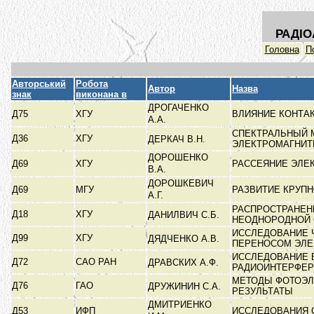
РАДІО
Головна
П
Авторський
Робота
Автор
Назва
знак
виконана в
ДРОГАЧЕНКО
Д75
ХГУ
ВЛИЯНИЕ КОНТА
А.А.
СПЕКТРАЛЬНЫЙ 
Д36
ХГУ
ДЕРКАЧ В.Н.
ЭЛЕКТРОМАГНИ
ДОРОШЕНКО
Д69
ХГУ
РАССЕЯНИЕ ЭЛЕ
В.А.
ДОРОШКЕВИЧ
Д69
МГУ
РАЗВИТИЕ КРУП
А.Г.
РАСПРОСТРАНЕН
Д18
ХГУ
ДАНИЛВИЧ С.Б.
НЕОДНОРОДНОЙ
ИССЛЕДОВАНИЕ 
Д99
ХГУ
ДЯДЧЕНКО А.В.
ПЕРЕНОСОМ ЭЛ
ИССЛЕДОВАНИЕ 
Д72
САО РАН
ДРАВСКИХ А.Ф.
РАДИОИНТЕРФЕ
МЕТОДЫ ФОТОЭЛ
Д76
ГАО
ДРУЖИНИН С.А.
РЕЗУЛЬТАТЫ
ДМИТРИЕНКО
Д53
ИФП
ИССЛЕДОВАНИЯ 