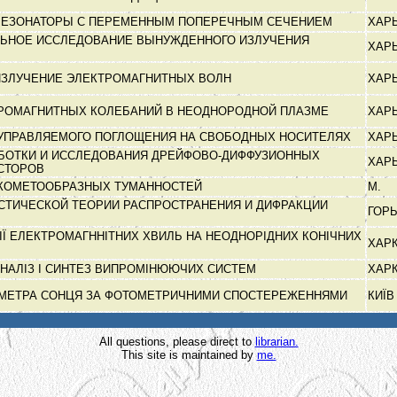
РЕЗОНАТОРЫ С ПЕРЕМЕННЫМ ПОПЕРЕЧНЫМ СЕЧЕНИЕМ
ХАР
ЬНОЕ ИССЛЕДОВАНИЕ ВЫНУЖДЕННОГО ИЗЛУЧЕНИЯ
ХАР
ИЗЛУЧЕНИЕ ЭЛЕКТРОМАГНИТНЫХ ВОЛН
ХАР
ТРОМАГНИТНЫХ КОЛЕБАНИЙ В НЕОДНОРОДНОЙ ПЛАЗМЕ
ХАР
УПРАВЛЯЕМОГО ПОГЛОЩЕНИЯ НА СВОБОДНЫХ НОСИТЕЛЯХ
ХАР
БОТКИ И ИССЛЕДОВАНИЯ ДРЕЙФОВО-ДИФФУЗИОННЫХ
ХАР
СТОРОВ
КОМЕТООБРАЗНЫХ ТУМАННОСТЕЙ
М.
СТИЧЕСКОЙ ТЕОРИИ РАСПРОСТРАНЕНИЯ И ДИФРАКЦИИ
ГОР
ІЇ ЕЛЕКТРОМАГННІТНИХ ХВИЛЬ НА НЕОДНОРІДНИХ КОНІЧНИХ
ХАР
АНАЛІЗ І СИНТЕЗ ВИПРОМІНЮЮЧИХ СИСТЕМ
ХАР
АМЕТРА СОНЦЯ ЗА ФОТОМЕТРИЧНИМИ СПОСТЕРЕЖЕННЯМИ
КИЇ
All questions, please direct to
librarian.
This site is maintained by
me.