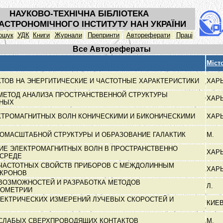
НАУКОВО-ТЕХНІЧНА БІБЛІОТЕКА
АСТРОНОМІЧНОГО ІНСТИТУТУ НАН УКРАЇНИ
ошук
УДК
Книги
Журнали
Препринти
Автореферати
Праці
Все Авторефераты
Міст
КТОВ НА ЭНЕРГИТИЧЕСКИЕ И ЧАСТОТНЫЕ ХАРАКТЕРИСТИКИ
ХАР
МЕТОД АНАЛИЗА ПРОСТРАНСТВЕННОЙ СТРУКТУРЫ
ХАР
ТНЫХ
КТРОМАГНИТНЫХ ВОЛН КОНИЧЕСКИМИ И БИКОНИЧЕСКИМИ
ХАР
НОМАСШТАБНОЙ СТРУКТУРЫ И ОБРАЗОВАНИЕ ГАЛАКТИК
М.
ИЕ ЭЛЕКТРОМАГНИТНЫХ ВОЛН В ПРОСТРАНСТВЕННО
ХАР
 СРЕДЕ
ЧАСТОТНЫХ СВОЙСТВ ПРИБОРОВ С МЕЖДОЛИННЫМ
ХАР
ЕКРОНОВ
ВОЗМОЖНОСТЕЙ И РАЗРАБОТКА МЕТОДОВ
Л.
РОМЕТРИИ
ЕКТРИЧЕСКИХ ИЗМЕРЕНИЙ ЛУЧЕВЫХ СКОРОСТЕЙ И
КИЕ
СЛАБЫХ СВЕРХПРОВОДЯЩИХ КОНТАКТОВ
М.