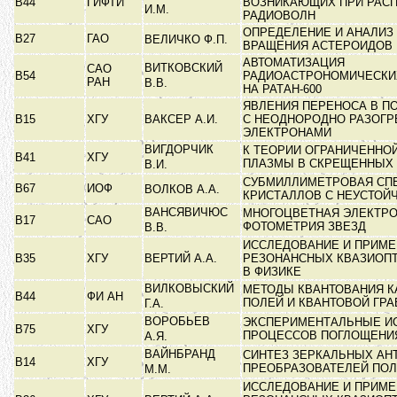
В44
ГИФТИ
ВОЗНИКАЮЩИХ ПРИ РАС
И.М.
РАДИОВОЛН
ОПРЕДЕЛЕНИЕ И АНАЛИЗ
В27
ГАО
ВЕЛИЧКО Ф.П.
ВРАЩЕНИЯ АСТЕРОИДОВ
АВТОМАТИЗАЦИЯ
ВИТКОВСКИЙ
САО
В54
РАДИОАСТРОНОМИЧЕСКИ
РАН
В.В.
НА РАТАН-600
ЯВЛЕНИЯ ПЕРЕНОСА В П
В15
ХГУ
ВАКСЕР А.И.
С НЕОДНОРОДНО РАЗОГ
ЭЛЕКТРОНАМИ
ВИГДОРЧИК
К ТЕОРИИ ОГРАНИЧЕННО
В41
ХГУ
ПЛАЗМЫ В СКРЕЩЕННЫХ
В.И.
СУБМИЛЛИМЕТРОВАЯ СП
В67
ИОФ
ВОЛКОВ А.А.
КРИСТАЛЛОВ С НЕУСТОЙ
ВАНСЯВИЧЮС
МНОГОЦВЕТНАЯ ЭЛЕКТР
В17
САО
ФОТОМЕТРИЯ ЗВЕЗД
В.В.
ИССЛЕДОВАНИЕ И ПРИМ
В35
ХГУ
ВЕРТИЙ А.А.
РЕЗОНАНСНЫХ КВАЗИОП
В ФИЗИКЕ
ВИЛКОВЫСКИЙ
МЕТОДЫ КВАНТОВАНИЯ 
В44
ФИ АН
ПОЛЕЙ И КВАНТОВОЙ ГР
Г.А.
ВОРОБЬЕВ
ЭКСПЕРИМЕНТАЛЬНЫЕ И
В75
ХГУ
ПРОЦЕССОВ ПОГЛОЩЕНИ
А.Я.
ВАЙНБРАНД
СИНТЕЗ ЗЕРКАЛЬНЫХ АН
В14
ХГУ
ПРЕОБРАЗОВАТЕЛЕЙ ПО
М.М.
ИССЛЕДОВАНИЕ И ПРИМ