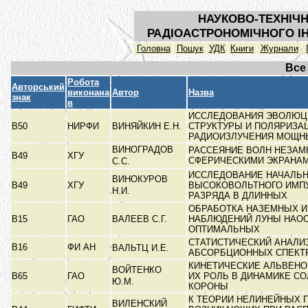
НАУКОВО-ТЕХНІЧН
РАДІОАСТРОНОМІЧНОГО ІН
Головна
Пошук
УДК
Книги
Журнали
Все
Робота
Авторський
виконана
Автор
Назва
знак
в
ИССЛЕДОВАНИЯ ЭВОЛЮЦИ
В50
НИРФИ
ВИНЯЙКИН Е.Н.
СТРУКТУРЫ И ПОЛЯРИЗА
РАДИОИЗЛУЧЕНИЯ МОЩ
ВИНОГРАДОВ
РАССЕЯНИЕ ВОЛН НЕЗА
В49
ХГУ
СФЕРИЧЕСКИМИ ЭКРАНА
С.С.
ИССЛЕДОВАНИЕ НАЧАЛЬ
ВИНОКУРОВ
В49
ХГУ
ВЫСОКОВОЛЬТНОГО ИМП
Н.И.
РАЗРЯДА В ДЛИННЫХ
ОБРАБОТКА НАЗЕМНЫХ И
В15
ГАО
ВАЛЕЕВ С.Г.
НАБЛЮДЕНИЙ ЛУНЫ НАО
ОПТИМАЛЬНЫХ
СТАТИСТИЧЕСКИЙ АНАЛИ
В16
ФИ АН
ВАЛЬТЦ И.Е.
АБСОРБЦИОННЫХ СПЕКТ
КИНЕТИЧЕСКИЕ АЛЬВЕНО
ВОЙТЕНКО
В65
ГАО
ИХ РОЛЬ В ДИНАМИКЕ С
Ю.М.
КОРОНЫ
К ТЕОРИИ НЕЛИНЕЙНЫХ 
ВИЛЕНСКИЙ