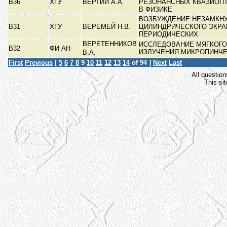
В36
ХГУ
ВЕРТИЙ А.А.
РЕЗОНАНСНЫХ КВАЗИОП
В ФИЗИКЕ
ВОЗБУЖДЕНИЕ НЕЗАМКН
В31
ХГУ
ВЕРЕМЕЙ Н.В.
ЦИЛИНДРИЧЕСКОГО ЭКРА
ПЕРИОДИЧЕСКИХ
ВЕРЕТЕННИКОВ
ИССЛЕДОВАНИЕ МЯГКОГО
В32
ФИ АН
ИЗЛУЧЕНИЯ МИКРОПИНЧ
В.А.
First
Previous
[
5
6
7
8
9
10
11
12
13
14
of 94 ]
Next
Last
All question
This si