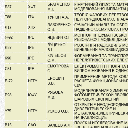
БРАТЧЕНКО
КІНЕТИЧНИЙ ОПИС ТА МАТ
Б87
ХФТІ
МОДЕЛЮВАННЯ ІМПЛАНТАЦІ
М.І.
ТЕОРІЯ ФАЗОВИХ ПЕРЕТВО
Т88
ІТФ
ТУРКІН А.А.
НЕУПОРЯДКОВАНИХСПЛАВ
ЛАЗОРЕНКО
СУЧАСНИЙ АНАЛІЗ ТА ОБРО
Л17
ХНУ
НАДШИРОКОСМУГОВИХ ПР
О.В.
МОНІТОРІНГ ШУМАНІВСЬКО
Я-92
ІРЕ
ЯЦЕВИЧ О.І.
РЕЗОНАНСУ І МОДЕЛІ ДЖЕ
ЛУЦЕНКО
РОЗСІЯННЯ РАДІОХВИЛЬ МО
Л87
ІРЕ
ВИЯВЛЕННЯ МАЛОШВИДКІ
В.І.
КУЛЕШОВ
ФОРМУВАННЯ ТА ТРАНСПО
К90
ІРЕ
НЕРЕЛЯТИВІСТСЬКИХ ЕЛЕ
О.М.
СМОТРОВА
ЕЛЕКТРОМАГНІТНІПОЛЯ ТА
С51
ІРЕ
ВИПРОМІНЮВАННЯ В ОДИН
О.І.
ПРИМЕНЕНИЕ МЕТОДА КОЛ
ЕРОШИН
Е-72
НГТУ
РАСЧЕТА ФУНКЦИОНАЛЬНЫ
В.В.
СВЧ
МОДЕЛИРОВАНИЕ ХИМИЧЕС
РЯБОВА
Р98
ЮФУ
ФОТОМЕТРИЧЕСКОЙ ЭВОЛ
М.В.
ШАРОВЫХ СКОПЛЕНИЙ
ОТКРЫТЫЕ НЕОДНОРОДНЫ
ДИЭЛЕКТРИЧЕСКИЕ И
У75
НГТУ
УСКОВ О.В.
МЕТАЛЛОДИЭЛЕКТРИЧЕСК
НАПРАВЛЯЮЩИЕ
ПОИСК И ИССЛЕДОВАНИЕ 
В15
САО
ВАЛЕЕВ А.Ф.
ЗВЕЗД НА ФИНАЛЬНЫХ СТ