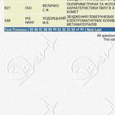
ПОЛЯРИМЕТРИЧНІ ТА ФОТО
ВЕЛИЧКО
В27
ГАО
ХАРАКТЕРИСТИКИ ПИЛУ В 
С.Ф.
КОМЕТ
ЗБУДЖЕННЯ ПОВЕРХНЕВИХ
ХОДЗИЦЬКИЙ
ІРЕ
Х69
ЕЛЕКТРОМАГНІТНИХ КОЛИВ
НАНУ
М.К.
МЕТАМАТЕРІАЛІВ
First
Previous
[
85
86
87
88
89
90
91
92
93
94
of 94 ]
Next
Last
All question
This si