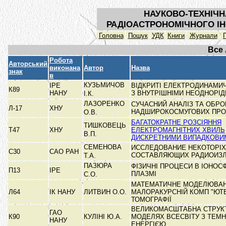
НАУКОВО-ТЕХНІЧН
РАДІОАСТРОНОМІЧНОГО ІН
Головна
Пошук
УДК
Книги
Журнали
Все
Робота
Авторський
виконана
Автор
Назва
знак
в
КУЗЬМИЧОВ
ІРЕ
ВІДКРИТІ ЕЛЕКТРОДИНАМИ
К89
НАНУ
З ВНУТРІШНІМИ НЕОДНОРІ
І.К.
ЛАЗОРЕНКО
СУЧАСНИЙ АНАЛІЗ ТА ОБРО
Л-17
ХНУ
НАДШИРОКОСМУГОВИХ ПР
О.В.
БАГАТОКРАТНЕ РОЗСІЯННЯ
ТИШКОВЕЦЬ
Т47
ХНУ
ЕЛЕКТРОМАГНІТНИХ ХВИЛЬ
В.П.
ДИСКРЕТНИМИ ВИПАДКОВ
СЕМЕНОВА
ИССЛЕДОВАНИЕ НЕКОТОРІХ
С30
САО РАН
СОСТАВЛЯЮЩИХ РАДИОИЗ
Т.А.
ПАЗЮРА
ФІЗИЧНІ ПРОЦЕСИ В ІОНОС
П13
ІРЕ
ПЛАЗМІ
С.О.
МАТЕМАТИЧНЕ МОДЕЛЮВАН
Л64
ІК НАНУ
ЛИТВИН О.О.
МАЛОРАКУРСНІЙ КОМП "ЮТ
ТОМОГРАФІЇ
ВЕЛИКОМАСШТАБНА СТРУК
ГАО
К90
КУЛІНІ Ю.А.
МОДЕЛЯХ ВСЕСВІТУ З ТЕМ
НАНУ
ЕНЕРГІЄЮ