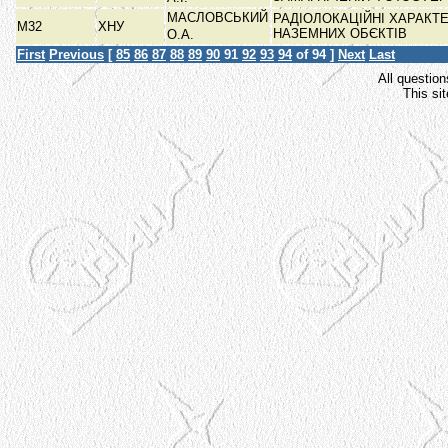
МАСЛОВСЬКИЙ
РАДІОЛОКАЦІЙНІ ХАРАКТ
М32
ХНУ
НАЗЕМНИХ ОБЄКТІВ
О.А.
First
Previous
[
85
86
87
88
89
90
91
92
93
94
of 94 ]
Next
Last
All question
This si