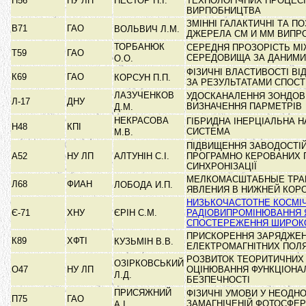
Н56
НУ ЛП
НЕСТОР Н.І.
ТЕХНОЛОГІЧНИХ ПРОЦЕС
ВИРПОБНИЦТВА
ЗМІННІ ГАЛАКТИЧНІ ТА П
В71
ГАО
ВОЛЬВИЧ Л.М.
ДЖЕРЕЛА СМ И ММ ВИП
ТОРБАНЮК
СЕРЕДНЯ ПРОЗОРІСТЬ М
Т59
ГАО
СЕРЕДОВИЩА ЗА ДАНИМ
О.О.
ФІЗИЧНІ ВЛАСТИВОСТІ В
К69
ГАО
КОРСУН П.П.
ЗА РЕЗУЛЬТАТАМИ СПОС
ЛАЗУЧЕНКОВ
УДОСКАНАЛЕННЯ ЗОНДОВ
Л-17
ДНУ
ВИЗНАЧЕННЯ ПАРМЕТРІВ
Д.М.
НЕКРАСОВА
ГІБРИДНА ІНЕРЦІАЛЬНА Н
Н48
КПІ
СИСТЕМА
М.В.
ПІДВИЩЕННЯ ЗАВОДОСТІЙ
А52
НУ ЛП
АЛТУНІН С.І.
ПРОГРАМНО КЕРОВАНИХ 
СИНХРОНІЗАЦІЇ
МЕЛКОМАСШТАБНЫЕ ТРА
Л68
ФИАН
ЛОБОДА И.П.
ЯВЛЕНИЯ В НИЖНЕЙ КОР
НИЗЬКОЧАСТОТНЕ КОСМІ
Є-71
ХНУ
ЄРІН С.М.
РАДІОВИПРОМІНЮВАННЯ 
СПОСТЕРЕЖЕННЯ ШИРОК
ПРИСКОРЕННЯ ЗАРЯДЖЕН
К89
ХФТІ
КУЗЬМІН В.В.
ЕЛЕКТРОМАГНІТНИХ ПО
РОЗВИТОК ТЕОРИТИЧНИХ
ОЗІРКОВСЬКИЙ
О47
НУ ЛП
ОЦІНЮВАННЯ ФУНКЦІОНА
Л.Д.
БЕЗПЕЧНОСТІ
ПРИСЯЖНИЙ
ФІЗИЧНІ УМОВИ У НЕОДНО
П75
ГАО
ЗАМАГНІЧЕНІЙ ФОТОСФЕ
А.І.