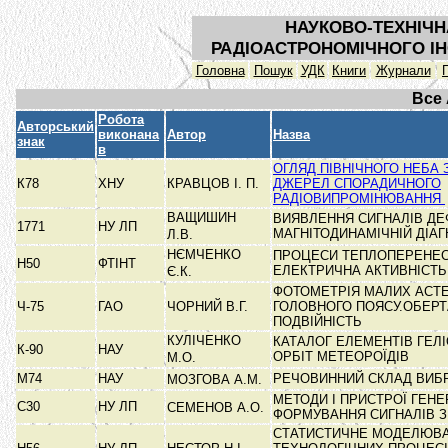
НАУКОВО-ТЕХНІЧН
РАДІОАСТРОНОМІЧНОГО ІН
Головна
Пошук
УДК
Книги
Журнали
Все
Робота
Авторський
виконана
Автор
Назва
знак
в
ОГЛЯД ПІВНІЧНОГО НЕБА
К78
ХНУ
КРАВЦОВ І. П.
ДЖЕРЕЛ СПОРАДИЧНОГО
РАДІОВИПРОМІНЮВАННЯ
ВАЩИШИН
ВИЯВЛЕННЯ СИГНАЛІВ ДЕ
1771
НУ ЛП
МАГНІТОДИНАМІЧНІЙ ДІА
Л.В.
НЄМЧЕНКО
ПРОЦЕСИ ТЕПЛОПЕРЕНЕС
Н50
ФТІНТ
ЕЛЕКТРИЧНА АКТИВНІСТ
Є.К.
ФОТОМЕТРІЯ МАЛИХ АСТЕ
Ч-75
ГАО
ЧОРНИЙ В.Г.
ГОЛОВНОГО ПОЯСУ.ОБЕР
ПОДВІЙНІСТЬ
КУЛІЧЕНКО
КАТАЛОГ ЕЛЕМЕНТІВ ГЕЛ
К-90
НАУ
ОРБІТ МЕТЕОРОЇДІВ
М.О.
М74
НАУ
РЕЧОВИННИЙ СКЛАД ВИБ
МОЗГОВА А.М.
МЕТОДИ І ПРИСТРОЇ ГЕН
С30
НУ ЛП
СЕМЕНОВ А.О.
ФОРМУВАННЯ СИГНАЛІВ 
СТАТИСТИЧНЕ МОДЕЛЮВ