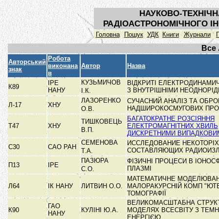
НАУКОВО-ТЕХНІЧН
РАДІОАСТРОНОМІЧНОГО ІН
Головна
Пошук
УДК
Книги
Журнали
Все
Робота
Авторський
виконана
Автор
Назва
знак
в
КУЗЬМИЧОВ
ІРЕ
ВІДКРИТІ ЕЛЕКТРОДИНАМИ
К89
НАНУ
З ВНУТРІШНІМИ НЕОДНОРІ
І.К.
ЛАЗОРЕНКО
СУЧАСНИЙ АНАЛІЗ ТА ОБРО
Л-17
ХНУ
НАДШИРОКОСМУГОВИХ ПР
О.В.
БАГАТОКРАТНЕ РОЗСІЯННЯ
ТИШКОВЕЦЬ
Т47
ХНУ
ЕЛЕКТРОМАГНІТНИХ ХВИЛЬ
В.П.
ДИСКРЕТНИМИ ВИПАДКОВ
СЕМЕНОВА
ИССЛЕДОВАНИЕ НЕКОТОРІХ
С30
САО РАН
СОСТАВЛЯЮЩИХ РАДИОИЗ
Т.А.
ПАЗЮРА
ФІЗИЧНІ ПРОЦЕСИ В ІОНОС
П13
ІРЕ
ПЛАЗМІ
С.О.
МАТЕМАТИЧНЕ МОДЕЛЮВАН
Л64
ІК НАНУ
ЛИТВИН О.О.
МАЛОРАКУРСНІЙ КОМП "ЮТ
ТОМОГРАФІЇ
ВЕЛИКОМАСШТАБНА СТРУК
ГАО
К90
КУЛІНІ Ю.А.
МОДЕЛЯХ ВСЕСВІТУ З ТЕМ
НАНУ
ЕНЕРГІЄЮ