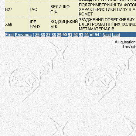
ПОЛЯРИМЕТРИЧНІ ТА ФОТО
ВЕЛИЧКО
В27
ГАО
ХАРАКТЕРИСТИКИ ПИЛУ В 
С.Ф.
КОМЕТ
ЗБУДЖЕННЯ ПОВЕРХНЕВИХ
ХОДЗИЦЬКИЙ
ІРЕ
Х69
ЕЛЕКТРОМАГНІТНИХ КОЛИВ
НАНУ
М.К.
МЕТАМАТЕРІАЛІВ
First
Previous
[
85
86
87
88
89
90
91
92
93
94
of 94 ]
Next
Last
All question
This si