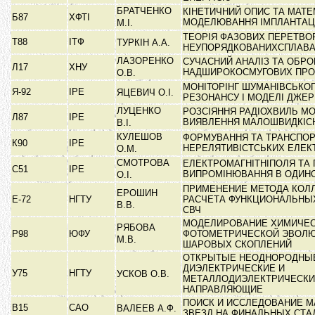
БРАТЧЕНКО
КІНЕТИЧНИЙ ОПИС ТА МАТ
Б87
ХФТІ
МОДЕЛЮВАННЯ ІМПЛАНТАЦІ
М.І.
ТЕОРІЯ ФАЗОВИХ ПЕРЕТВО
Т88
ІТФ
ТУРКІН А.А.
НЕУПОРЯДКОВАНИХСПЛАВ
ЛАЗОРЕНКО
СУЧАСНИЙ АНАЛІЗ ТА ОБРО
Л17
ХНУ
НАДШИРОКОСМУГОВИХ ПР
О.В.
МОНІТОРІНГ ШУМАНІВСЬКО
Я-92
ІРЕ
ЯЦЕВИЧ О.І.
РЕЗОНАНСУ І МОДЕЛІ ДЖЕ
ЛУЦЕНКО
РОЗСІЯННЯ РАДІОХВИЛЬ МО
Л87
ІРЕ
ВИЯВЛЕННЯ МАЛОШВИДКІ
В.І.
КУЛЕШОВ
ФОРМУВАННЯ ТА ТРАНСПО
К90
ІРЕ
НЕРЕЛЯТИВІСТСЬКИХ ЕЛЕ
О.М.
СМОТРОВА
ЕЛЕКТРОМАГНІТНІПОЛЯ ТА
С51
ІРЕ
ВИПРОМІНЮВАННЯ В ОДИН
О.І.
ПРИМЕНЕНИЕ МЕТОДА КОЛ
ЕРОШИН
Е-72
НГТУ
РАСЧЕТА ФУНКЦИОНАЛЬНЫ
В.В.
СВЧ
МОДЕЛИРОВАНИЕ ХИМИЧЕС
РЯБОВА
Р98
ЮФУ
ФОТОМЕТРИЧЕСКОЙ ЭВОЛ
М.В.
ШАРОВЫХ СКОПЛЕНИЙ
ОТКРЫТЫЕ НЕОДНОРОДНЫ
ДИЭЛЕКТРИЧЕСКИЕ И
У75
НГТУ
УСКОВ О.В.
МЕТАЛЛОДИЭЛЕКТРИЧЕСК
НАПРАВЛЯЮЩИЕ
ПОИСК И ИССЛЕДОВАНИЕ 
В15
САО
ВАЛЕЕВ А.Ф.
ЗВЕЗД НА ФИНАЛЬНЫХ СТ