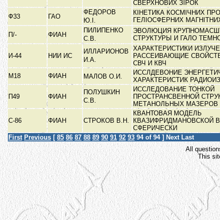
СВЕРХНОВИХ ЗІРОК
ФЕДОРОВ
КІНЕТИКА КОСМІЧНИХ ПРО
Ф33
ГАО
ГЕЛІОСФЕРНИХ МАГНІТНИ
Ю.І.
ПИЛИПЕНКО
ЭВОЛЮЦИЯ КРУПНОМАСШ
П/-
ФИАН
СТРУКТУРЫ И ГАЛО ТЕМН
С.В.
ХАРАКТЕРИСТИКИ ИЗЛУЧЕ
ИЛЛАРИОНОВ
И-44
НИИ ИС
РАССЕИВАЮЩИЕ СВОЙСТВ
И.А.
СВЧ И КВЧ
ИССЛДЕВОНИЕ ЭНЕРГЕТИ
М18
ФИАН
МАЛОВ О.И.
ХАРАКТЕРИСТИК РАДИОИ
ИССЛЕДОВАНИЕ ТОНКОЙ
ПОЛУШКИН
П49
ФИАН
ПРОСТРАНСВЕННОЙ СТРУ
С.В.
МЕТАНОЛЬНЫХ МАЗЕРОВ
КВАНТОВАЯ МОДЕЛЬ
С-86
ФИАН
СТРОКОВ В.Н.
КВАЗИФРИДМАНОВСКОЙ В
СФЕРИЧЕСКИ
First
Previous
[
85
86
87
88
89
90
91
92
93
94
of 94 ]
Next
Last
All question
This si