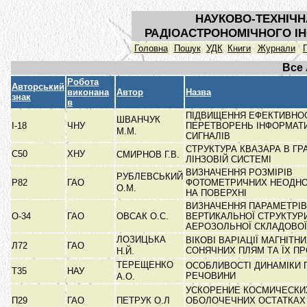
НАУКОВО-ТЕХНІЧН
РАДІОАСТРОНОМІЧНОГО ІН
Головна
Пошук
УДК
Книги
Журнали
Все
Робота
Авторський
виконана
Автор
Назва
знак
в
ПІДВИЩЕННЯ ЕФЕКТИВНО
ШВАНЧУК
I-18
ЧНУ
ПЕРЕТВОРЕНЬ ІНФОРМАТ
М.М.
СИГНАЛІВ
СТРУКТУРА КВАЗАРА В ГРА
С50
ХНУ
СМИРНОВ Г.В.
ЛІНЗОВІЙ СИСТЕМІ
ВИЗНАЧЕННЯ РОЗМІРІВ
РУБЛЕВСЬКИЙ
Р82
ГАО
ФОТОМЕТРИЧНИХ НЕОДНО
О.М.
НА ПОВЕРХНІ
ВИЗНАЧЕННЯ ПАРАМЕТРІВ
О-34
ГАО
ОВСАК О.С.
ВЕРТИКАЛЬНОЇ СТРУКТУР
АЕРОЗОЛЬНОЇ СКЛАДОВО
ЛОЗИЦЬКА
ВІКОВІ ВАРІАЦІЇ МАГНІТН
Л72
ГАО
СОНЯЧНИХ ПЛЯМ ТА ЇХ П
Н.Й.
ТЕРЕЩЕНКО
ОСОБЛИВОСТІ ДИНАМІКИ 
Т35
НАУ
РЕЧОВИНИ
А.О.
УСКОРЕНИЕ КОСМИЧЕСКИ
П29
ГАО
ПЕТРУК О.Л
ОБОЛОЧЕЧНИХ ОСТАТКАХ