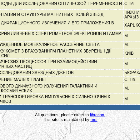
ЕТОДЫ ДЛЯ ИССЛЕДОВАНИЯ ОПТИЧЕСКОЙ ПЕРЕМЕННОСТИ
С.Пб
НИЖНИ
ТАЦИИ И СТРУКТУРЫ МАГНИТНЫХ ПОЛЕЙ ЗВЕЗД
АРХЫЗ
 ДИФРАКЦИОННОГО ИЗЛУЧЕНИЯ И ЕГО ПРИЛОЖЕНИЯ В
ХАРЬК
РИЯ ЛИВНЕВЫХ СПЕКТРОМЕТРОВ ЭЛЕКТРОНОВ И ГАММА-
М.
НУЖДЕННОЕ МОЛЕКУЛЯРНОЕ РАССЕЯНИЕ СВЕТА
М.
У КОМЕТ З ВРАХУВАННЯМ ПЛАНЕТНИХ ЗБУРЕНЬ І ДІЇ
КИЇВ
Х СИЛ
ИЧЕСКИХ ПРОЦЕССОВ ПРИ ВЗАИМОДЕЙСТВИИ
М.
ИЧНЫХ ЧАСТИЦ
ИССЛЕДОВАНИЯ ЗВЕЗДНЫХ ДЖЕТОВ
БЮРАК
РЕНИЕ МАЛЫХ ПЛАНЕТ
С.-Пб.
ОВОГО ДИФФУЗНОГО ИЗЛУЧЕНИЯ ГАЛАКТИКИ И
М.
 КОСМИЧЕСКИХ
И ТРАНСПОРТИРОВКА ИМПУЛЬСНЫХ СИЛЬНОТОЧНЫХ
М.
УЧКОВ
All questions, please direct to
librarian.
This site is maintained by
me.