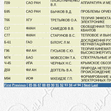
ПЛОХОТНИЧЕНКО
П39
САО РАН
АППАРАТУРА И М
В.Л.
Б95
САО РАН
ПРОБЛЕМЫ ОРИЕН
БЫЧКОВ В.Д.
ТЕОРИЯ ЭФФЕКТА
Т66
ХГУ
ТРЕТЬЯКОВ О.А.
ЭЛЕКТРОНИКЕ
ОБОБЩЕННАЯ ТЕО
С17
ФИАН
САМЕДОВ В.В.
КВАНТОВ
С77
ФИАН
ТЕПЛОВОЕ И ВЫ
СТАРУНОВ В.С.
ДОСЛІДЖЕННЯ РУХ
Б-61
ГАО
БІЛОУС Л.М.
НЕГРАВІТАЦІЙНИ
ТЕОРИЯ КИНЕМАТ
Г96
ФИ АН
ГУСЬКОВ С.Ю.
ВЫСОКОЭНЕРГИТ
М74
БАО
СПЕКТРАЛЬНЫЕ 
МОВСЕСЯН Т.А.
Ч-45
ИПА
КРЫМСКОЕ ОБОЗ
ЧЕРНЫХ Н.С.
ПРИРОДА НЕТЕПЛ
Д59
ФИ АН
ДОГГЕЛЬ В.А.
ПРОИСХОЖДЕНИЕ
ФОРМИРОВАНИЕ 
М94
ИОФ
МХЕИДЗЕ Г.П.
ЭЛЕКТРОННЫХ П
First
Previous
[
85
86
87
88
89
90
91
92
93
94
of 94 ]
Next
Last