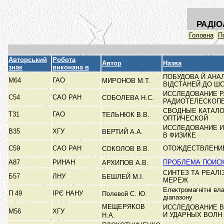
РАДІО
Головна
П
Авторський
Робота
Автор
Назва
знак
виконана в
ПОБУДОВА Й АНА
М64
ГАО
МИРОНОВ М.Т.
ВІДСТАНЕЙ ДО Ш
ИССЛЕДОВАНИЕ Р
С54
САО РАН
СОБОЛЕВА Н.С.
РАДИОТЕЛЕСКОП
СВОДНЫЕ КАТАЛО
Т31
ГАО
ТЕЛЬНЮК В.В.
ОПТИЧЕСКОЙ
ИССЛЕДОВАНИЕ 
В35
ХГУ
ВЕРТИЙ А.А.
В ФИЗИКЕ
С59
САО РАН
ОТОЖДЕСТВЛЕНИЕ
СОКОЛОВ В.В.
А87
РИНАН
ПРОБЛЕМА ПОИСК
АРХИПОВ А.В.
СИНТЕЗ ТА РЕАЛІ
Б57
ЛНУ
БЕШЛЕЙ М.І.
МЕРЕЖ
Електромагнітні вл
П 49
ІРЄ НАНУ
Полевой С. Ю.
діапазону
МЕЩЕРЯКОВ
ИССЛЕДОВАНИЕ 
М56
ХГУ
И УДАРНЫХ ВОЛН
Н.А.