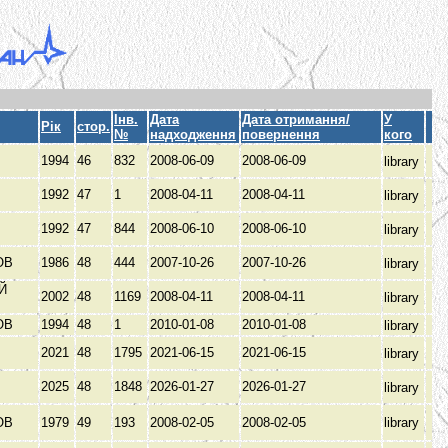
Інв.
Дата
Дата отримання/
У
Рік
стор.
№
надходження
повернення
кого
1994
46
832
2008-06-09
2008-06-09
library
1992
47
1
2008-04-11
2008-04-11
library
1992
47
844
2008-06-10
2008-06-10
library
ОВ
1986
48
444
2007-10-26
2007-10-26
library
Й
2002
48
1169
2008-04-11
2008-04-11
library
ОВ
1994
48
1
2010-01-08
2010-01-08
library
2021
48
1795
2021-06-15
2021-06-15
library
В
2025
48
1848
2026-01-27
2026-01-27
library
ОВ
1979
49
193
2008-02-05
2008-02-05
library