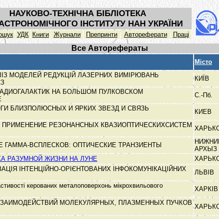
НАУКОВО-ТЕХНІЧНА БІБЛІОТЕКА
АСТРОНОМІЧНОГО ІНСТИТУТУ НАН УКРАЇНИ
ошук
УДК
Книги
Журнали
Препринти
Автореферати
Праці
Все Авторефераты
Місто
ЛІЗ МОДЕЛЕЙ РЕДУКЦІЙ ЛАЗЕРНИХ ВИМІРЮВАНЬ
КИЇВ
СЗ
АДИОГАЛАКТИК НА БОЛЬШОМ ПУЛКОВСКОМ
С.-Пб.
Е
ГИ БЛИЗПОЛЮСНЫХ И ЯРКИХ ЗВЕЗД И СВЯЗЬ
КИЕВ
И ПРИМЕНЕНИЕ РЕЗОНАНСНЫХ КВАЗИОПТИЧЕСКИХСИСТЕМ
ХАРЬК
НИЖНИ
 ГАММА-ВСПЛЕСКОВ: ОПТИЧЕСКИЕ ТРАНЗИЕНТЫ
АРХЫЗ
А РАЗУМНОЙ ЖИЗНИ НА ЛУНЕ
ХАРЬК
ЗАЦІЯ ІНТЕНЦІЙНО-ОРІЄНТОВАНИХ ІНФОКОМУНІКАЦІЙНИХ
ЛЬВІВ
астивості керованих металоповерхонь мікрохвильового
ХАРКІ
ВЗАИМОДЕЙСТВИЙ МОЛЕКУЛЯРНЫХ, ПЛАЗМЕННЫХ ПУЧКОВ
ХАРЬК