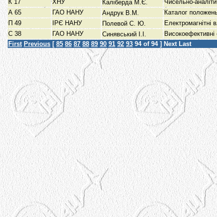
К 17
ХНУ
Чисельно-аналіти
Каліберда М.Є.
А 65
ГАО НАНУ
Каталог положень
Андрук В.М.
П 49
ІРЄ НАНУ
Електромагнітні 
Полевой С. Ю.
С 38
ГАО НАНУ
Високоефективні 
Синявський І.І.
First
Previous
[
85
86
87
88
89
90
91
92
93
94
of 94 ]
Next
Last