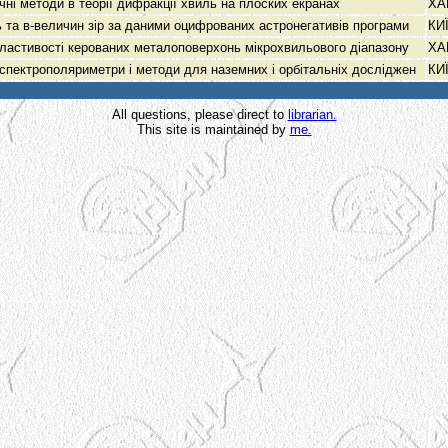
чні методи в теорії дифракції хвиль на плоских екранах
ХА
 та в-величин зір за даними оцифрованих астронегативів програми
КИ
властивості керованих металоповерхонь мікрохвильового діапазону
ХА
спектрополяриметри і методи для наземних і орбітальніх досліджен
КИ
All questions, please direct to
librarian.
This site is maintained by
me.