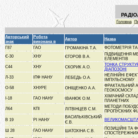
РАДІО
Головна
П
Авторський
Робота
Автор
Назва
знак
виконана в
Г87
ГАО
ФОТОМЕТРІЯ ТА
ГРОМАКІНА Т.А.
ПІДВИЩЕННЯ МЕ
Є-30
ХНУ
ЄГОРОВ В.А.
ЕЛЕМЕНТІВ
ТОНКА СТРУКТУ
С44
ХНУ
СКОРИК А.О.
ДІАПОЗОНІ
НЕЛІНІЙНІ ЕФЕ
Л-33
ІПФ НАНУ
ЛЕБЕДЬ О.А.
ІМПУЛЬСНОМУ
ФРАКТАЛЬНИЙ А
О-58
ХНУРЕ
ОНІЩЕНКО А.А.
ГЕОКОСМОСУ
ХІМІЧНИЙ СКЛАД
І-18
ГАО НАНУ
ІВАНЮК О.М.
ПЛАНЕТНИХ
МЕТОДИ ПОБУДО
Л64
КПІ
ЛІТВІНЦЕВ С.М.
ПРОПУСКНИХ ФІ
ВАСИЛЬКІВСЬКИЙ
В 19
РІ НАНУ
ВЕЛИКОМАСШТАБ
Є.В.
ПОЗИЦІЙНІ ТА 
Ш 28
ГАО НАНУ
ШАТОХІНА С.В.
СПОСТЕРЕЖНИ