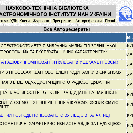
НАУКОВО-ТЕХНІЧНА БІБЛІОТЕКА
АСТРОНОМІЧНОГО ІНСТИТУТУ НАН УКРАЇНИ
ошук
УДК
Книги
Журнали
Препринти
Автореферати
Праці
Все Авторефераты
Мі
 СПЕКТРОФОТОМЕТРІЯ ВИБРАНИХ МАЛИХ ТІЛ ЗОВНІШНЬОЇ
КИ
ТРОЛОГІЧНИХ ТА ЕКСПЛУАТАЦІЙНИХ ХАРАКТЕРИСТИК
ХА
РА РАДІОВИПРОМІНЮВАННЯ ПУЛЬСАРІВ У ДЕКАМЕТРОВОМУ
ХА
КТИ В ПРОЦЕСАХ КВАНТОВОЇ ЕЛЕКТРОДИНАМІКИ В СИЛЬНОМУ
ХА
НАЛІЗ В МЕТОДАХ ДИСТАНЦІЙНОГО РАДІОЗОНДУВАННЯ
ХА
 ТА ВЛАСТИВОСТІ F-, G-, K-ЗІР - КАНДИДАТІВ НА НАЯВНІСТЬ
КИ
ВИ ТА СХЕМОТЕХНІЧНІ РІШЕННЯ МІКРОСМУЖКОВИХ СМУГО-
КИ
ЛЬТРІ
НИЙ РОЗПОДІЛ ІОНІЗОВАНОГО ВУГЛЕЦЮ В ГАЛАКТИЦІ
КИ
ФОТОМЕТРИЧНІ ХАРАКТЕРИСТИКИ АСТЕРОЇДІВ ЗА РЕДУКЦІЄЮ
КИ
Х