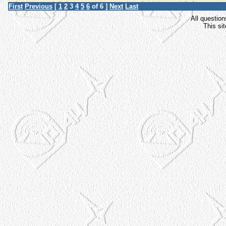
First
Previous
[
1
2
3
4
5
6
of 6 ]
Next
Last
All question
This si