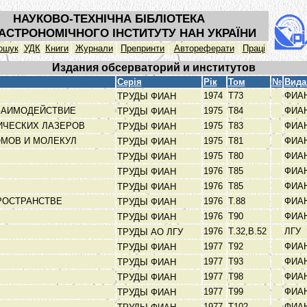
НАУКОВО-ТЕХНІЧНА БІБЛІОТЕКА
АСТРОНОМІЧНОГО ІНСТИТУТУ НАН УКРАЇНИ
ошук
УДК
Книги
Журнали
Препринти
Автореферати
Праці
Издания обсерваторий и институтов
Серія
Рік
Том
№
Вида
1974
Т73
ФИА
ТРУДЫ ФИАН
ВЗАИМОДЕЙСТВИЕ
1975
Т84
ФИА
ТРУДЫ ФИАН
ИЧЕСКИХ ЛАЗЕРОВ
1975
Т83
ФИА
ТРУДЫ ФИАН
ОМОВ И МОЛЕКУЛ
1975
Т81
ФИА
ТРУДЫ ФИАН
1975
Т80
ФИА
ТРУДЫ ФИАН
1976
Т85
ФИА
ТРУДЫ ФИАН
1976
Т85
ФИА
ТРУДЫ ФИАН
ПРОСТРАНСТВЕ
1976
Т.88
ФИА
ТРУДЫ ФИАН
1976
Т90
ФИА
ТРУДЫ ФИАН
1976
Т.32,В.52
ЛГУ
ТРУДЫ АО ЛГУ
1977
Т92
ФИА
ТРУДЫ ФИАН
1977
Т93
ФИА
ТРУДЫ ФИАН
1977
Т98
ФИА
ТРУДЫ ФИАН
1977
Т99
ФИА
ТРУДЫ ФИАН
1977
Т102
ФИА