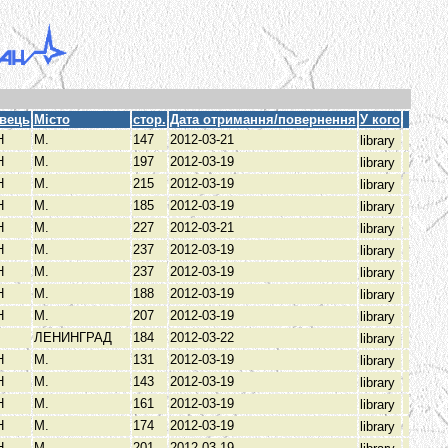
вець
Місто
стор.
Дата отримання/повернення
У кого
Н
М.
147
2012-03-21
library
Н
М.
197
2012-03-19
library
Н
М.
215
2012-03-19
library
Н
М.
185
2012-03-19
library
Н
М.
227
2012-03-21
library
Н
М.
237
2012-03-19
library
Н
М.
237
2012-03-19
library
Н
М.
188
2012-03-19
library
Н
М.
207
2012-03-19
library
ЛЕНИНГРАД
184
2012-03-22
library
Н
М.
131
2012-03-19
library
Н
М.
143
2012-03-19
library
Н
М.
161
2012-03-19
library
Н
М.
174
2012-03-19
library
Н
М.
201
2012-03-19