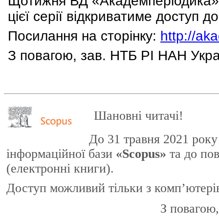
Щотижня ВД «Академперіодика» 
цієї серії відкриватиме доступ до
Посилання на сторінку:
http://a
З повагою,
зав. НТБ РІ НАН Укр
Шановні читачі!
До 31 травня 2021 року
інформаційної бази
«Scopus»
та до по
(електронні книги).
Доступ можливий тільки з комп’ютері
З повагою, зав. 