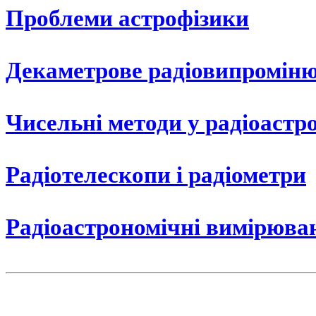
Проблеми астрофізики
Декаметрове радіовипромін
Чисельні методи у радіоастр
Радіотелескопи і радіометри
Радіоастрономічні вимірюва