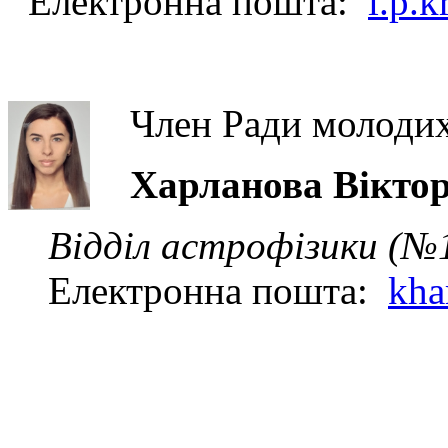
Електронна пошта:
i.p.
Член Ради молодих
Харланова Вiктор
Відділ астрофізики (№
Електронна пошта:
kha