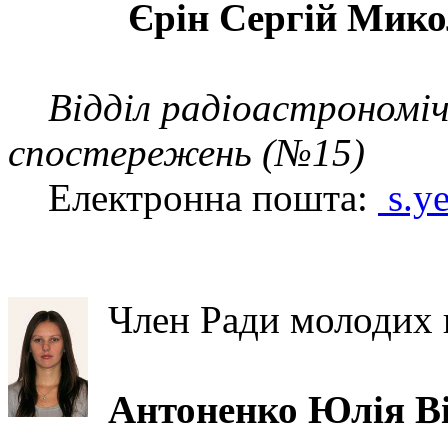
Єрін Сергій Мико
Відділ радіоастрономічн
спостережень (№15)
Електронна пошта:
s.y
Член Ради молодих 
Антоненко Юлія Ві