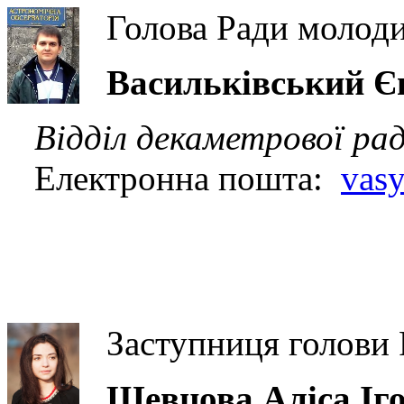
Голова Ради молод
Васильківський Є
Відділ декаметрової ра
Електронна пошта:
vasy
Заступниця голови 
Шевцова Аліса Іг