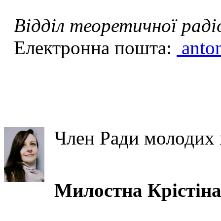
Відділ теоретичної раді
Електронна пошта:
anto
Чл
ен Ради молодих
Милостна Крістін